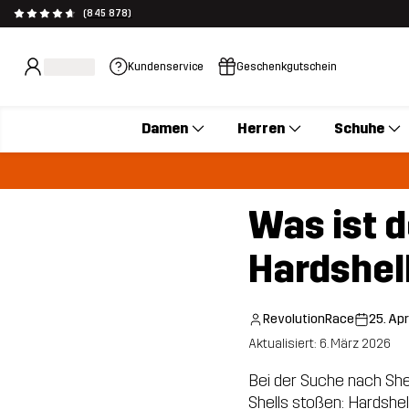
(845 878)
Kundenservice
Geschenkgutschein
Damen
Herren
Schuhe
Was ist 
Hardshell
RevolutionRace
25. Apr
Aktualisiert: 6. März 2026
Bei der Suche nach She
Shells stoßen: Hardshel