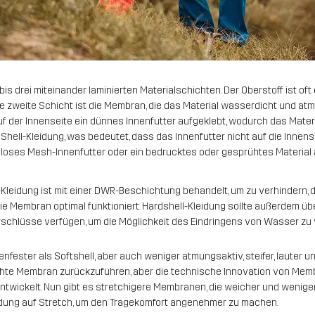
is drei miteinander laminierten Materialschichten. Der Oberstoff ist of
e zweite Schicht ist die Membran, die das Material wasserdicht und at
 der Innenseite ein dünnes Innenfutter aufgeklebt, wodurch das Materi
 Shell-Kleidung, was bedeutet, dass das Innenfutter nicht auf die Innensei
loses Mesh-Innenfutter oder ein bedrucktes oder gesprühtes Material 
-Kleidung ist mit einer DWR-Beschichtung behandelt, um zu verhindern
 die Membran optimal funktioniert. Hardshell-Kleidung sollte außerdem ü
hlüsse verfügen, um die Möglichkeit des Eindringens von Wasser zu v
genfester als Softshell, aber auch weniger atmungsaktiv, steifer, lauter un
chte Membran zurückzuführen, aber die technische Innovation von Memb
ntwickelt. Nun gibt es stretchigere Membranen, die weicher und weniger 
dung auf Stretch, um den Tragekomfort angenehmer zu machen.