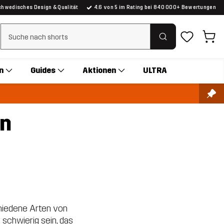
chwedisches Design & Qualität
4.6 von 5 im Rating bei 840 000+ Bewertungen
Suchfilter löschen
n
Guides
Aktionen
ULTRA
en
chiedene Arten von
 schwierig sein, das