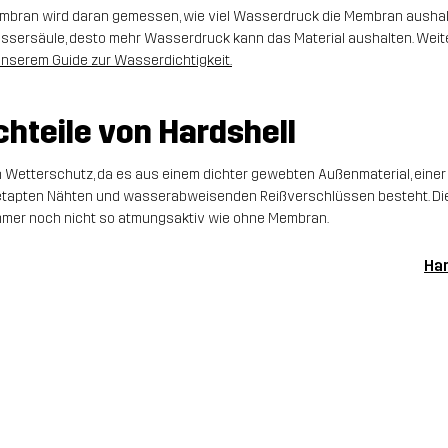
embran wird daran gemessen, wie viel Wasserdruck die Membran ausha
assersäule, desto mehr Wasserdruck kann das Material aushalten. Weit
unserem Guide zur Wasserdichtigkeit
.
chteile von Hardshell
n Wetterschutz, da es aus einem dichter gewebten Außenmaterial, ein
etapten Nähten und wasserabweisenden Reißverschlüssen besteht. Die
 immer noch nicht so atmungsaktiv wie ohne Membran.
Har