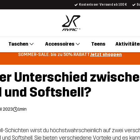
Kostenloser Versand ab 100 €
S
Taschen
Accessoires
Teens
Aktivitäte
SOMMER-SALE: bis zu 50% RABATT
Jetzt shoppen
der Unterschied zwisch
 und Softshell?
il 2023
1min
ll-Schichten wirst du höchstwahrscheinlich auf zwei vers
l und Softshell. Sie bieten verschiedene Vorteile und es kann