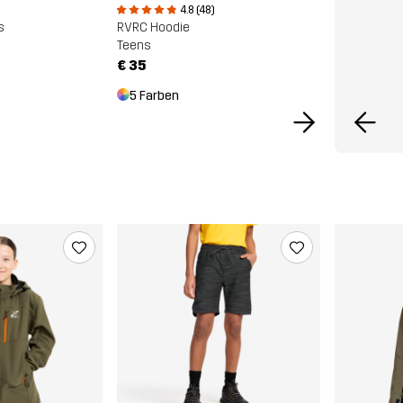
4.8 (48)
s
RVRC Hoodie
Teens
€ 35
5 Farben