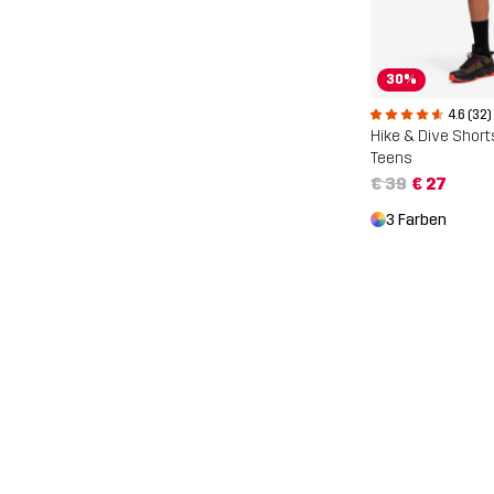
30%
4.6 (32)
Hike & Dive Short
Teens
€ 39
€ 27
3 Farben