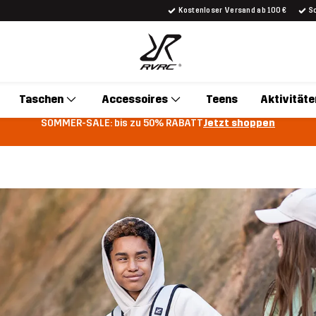
Kostenloser Versand ab 100 €
S
Taschen
Accessoires
Teens
Aktivitäte
SOMMER-SALE: bis zu 50% RABATT
Jetzt shoppen