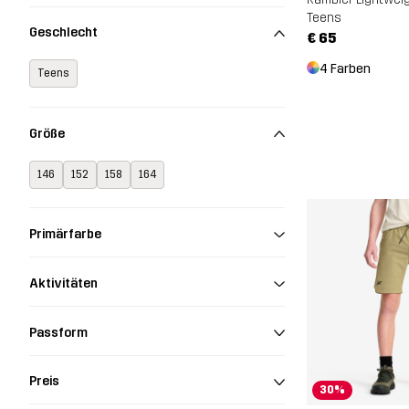
Teens
Geschlecht
€ 65
4 Farben
Teens
Größe
146
152
158
164
Primärfarbe
Aktivitäten
Passform
Preis
30%