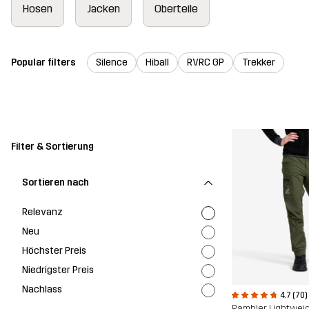
Hosen
Jacken
Oberteile
Popular filters
Silence
Hiball
RVRC GP
Trekker
Filter & Sortierung
Sortieren nach
Relevanz
Neu
Höchster Preis
Niedrigster Preis
Nachlass
4.7 (70)
Rambler Lightwei