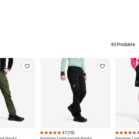
43 Produkte
4.7 (70)
4
ght Pants
Rambler Lightweight Pants
Rambler Lig