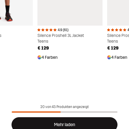
4
4.9 (61)
s
Silence Pros
Silence Proshell 3L Jacket
Teens
Teens
€ 129
€ 129
4 Farben
4 Farben
20 von 43 Produkten angezeigt
Mehr laden