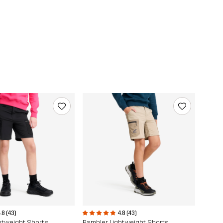
.8 (43)
4.8 (43)
htweight Shorts
Rambler Lightweight Shorts