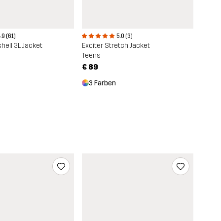
.9 (61)
5.0 (3)
hell 3L Jacket
Exciter Stretch Jacket
Teens
€ 89
3 Farben