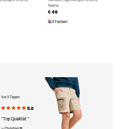
Teens
€ 49
3 Farben
Vor 2 Tagen
5.0
"Top Qualität "
—
Christian M.