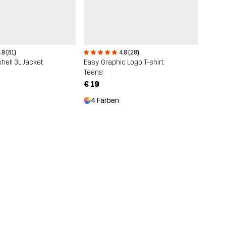
.9 (61)
4.8 (28)
hell 3L Jacket
Easy Graphic Logo T-shirt
Teens
€ 19
4 Farben