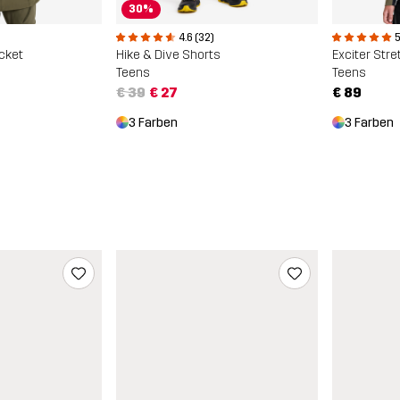
30%
4.6 (32)
5
Hike & Dive Shorts
Exciter Stre
acket
Teens
Teens
€ 39
€ 27
€ 89
3 Farben
3 Farben