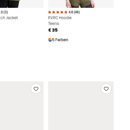
.0 (3)
4.8 (48)
tch Jacket
RVRC Hoodie
Teens
€ 35
5 Farben