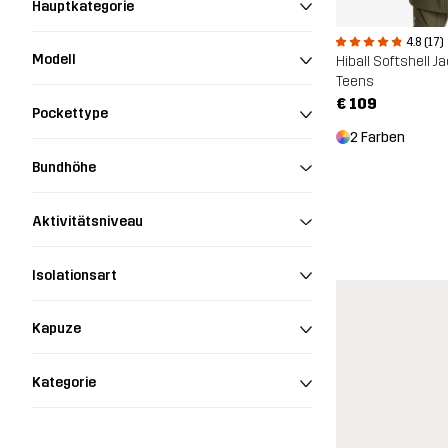
Hauptkategorie
4.8 (17)
Modell
Hiball Softshell J
Teens
€ 109
Pockettype
2 Farben
Bundhöhe
Aktivitätsniveau
Isolationsart
Kapuze
Kategorie