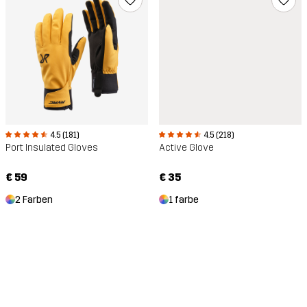
4.5 (181)
4.5 (218)
Port Insulated Gloves
Active Glove
€ 59
€ 35
2 Farben
1 farbe