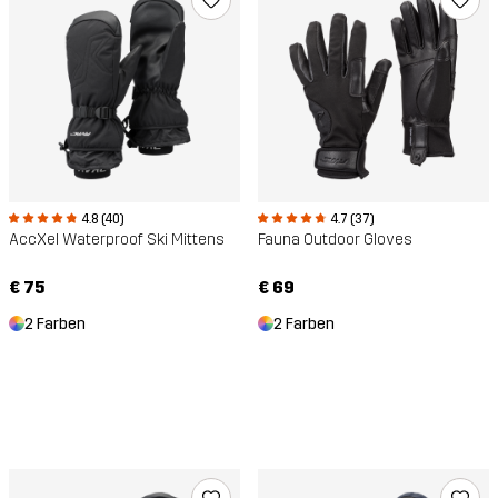
4.8 (40)
4.7 (37)
AccXel Waterproof Ski Mittens
Fauna Outdoor Gloves
€ 75
€ 69
2 Farben
2 Farben