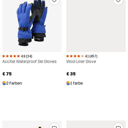
4.9 (34)
4.1 (457)
AccXel Waterproof Ski Gloves
Wool Liner Glove
€ 75
€ 35
2 Farben
1 farbe