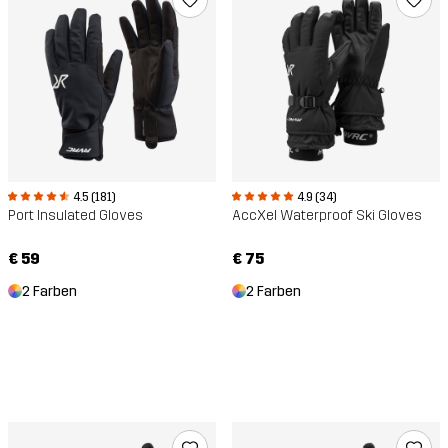
4.5 (181)
4.9 (34)
Port Insulated Gloves
AccXel Waterproof Ski Gloves
€ 59
€ 75
2 Farben
2 Farben