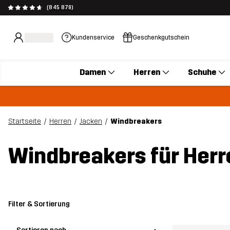
(845 879)
Kundenservice
Geschenkgutschein
Damen
Herren
Schuhe
Startseite
Herren
Jacken
Windbreakers
Windbreakers für Herr
Filter & Sortierung