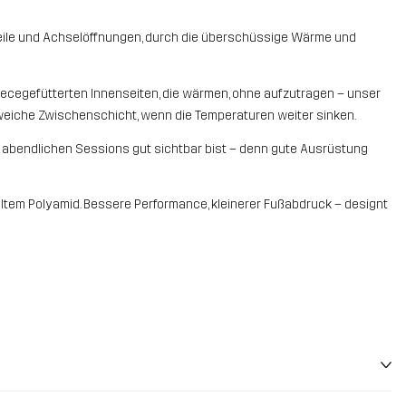
teile und Achselöffnungen, durch die überschüssige Wärme und
eecegefütterten Innenseiten, die wärmen, ohne aufzutragen – unser
 weiche Zwischenschicht, wenn die Temperaturen weiter sinken.
d abendlichen Sessions gut sichtbar bist – denn gute Ausrüstung
tem Polyamid. Bessere Performance, kleinerer Fußabdruck – designt