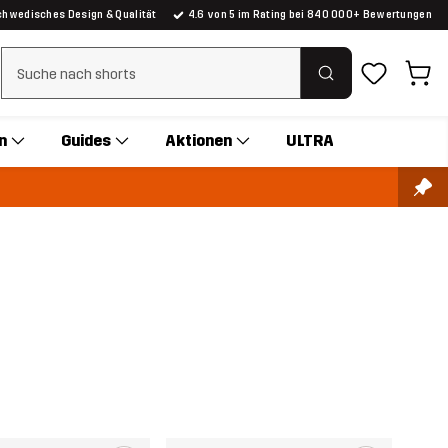
chwedisches Design & Qualität
4.6 von 5 im Rating bei 840 000+ Bewertungen
Suchfilter löschen
n
Guides
Aktionen
ULTRA