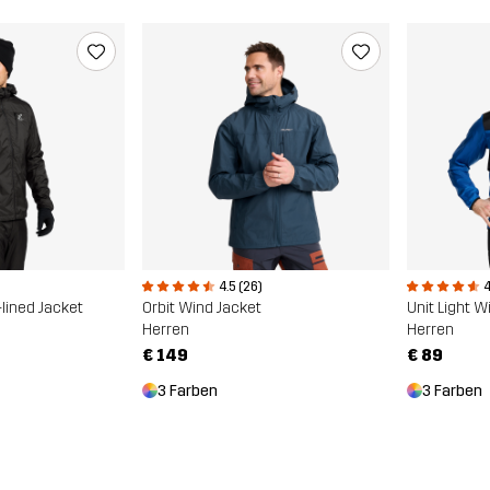
4.5 (26)
4
-lined Jacket
Orbit Wind Jacket
Unit Light 
Herren
Herren
€ 149
€ 89
3 Farben
3 Farben