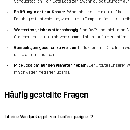
Scheuerstellen – ein Detail, das zählt, wenn du seit Stunden auf 
Belüftung, nicht nur Schutz:
Windschutz sollte nicht auf Koste
Feuchtigkeit entweichen, wenn du das Tempo erhöhst – so blei
Wetterfest, nicht wetterabhängig:
Von DWR-beschichteten Auße
Sortiment deckt alles ab, vom sommerlichen Lauf bis zur stürm
Gemacht, um gesehen zu werden:
Reflektierende Details an wi
sollte auch sicher sein.
Mit Rücksicht auf den Planeten gebaut:
Der Großteil unserer W
in Schweden, getragen überall.
Häufig gestellte Fragen
Ist eine Windjacke gut zum Laufen geeignet?