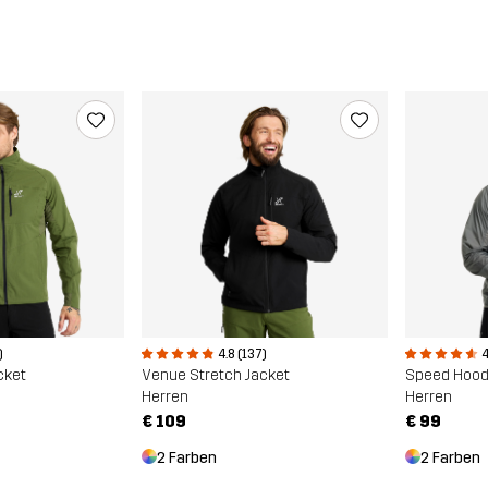
)
4.8 (137)
4
cket
Venue Stretch Jacket
Speed Hood
Herren
Herren
€ 109
€ 99
2 Farben
2 Farben