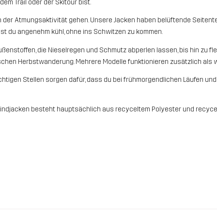
dem Trail oder der Skitour bist.
n der Atmungsaktivität gehen. Unsere Jacken haben belüftende Seiten
bst du angenehm kühl, ohne ins Schwitzen zu kommen.
nstoffen, die Nieselregen und Schmutz abperlen lassen, bis hin zu fl
ischen Herbstwanderung. Mehrere Modelle funktionieren zusätzlich als
chtigen Stellen sorgen dafür, dass du bei frühmorgendlichen Läufen un
indjacken besteht hauptsächlich aus recyceltem Polyester und recycel