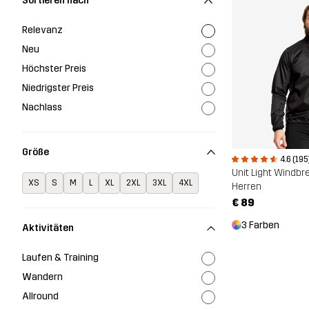
Sortieren nach
Relevanz
Neu
Höchster Preis
Niedrigster Preis
Nachlass
Größe
4.6 (195
Unit Light Windbr
XS
S
M
L
XL
2XL
3XL
4XL
Herren
€ 89
3 Farben
Aktivitäten
Laufen & Training
Wandern
Allround