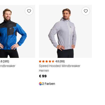
.6 (195)
4.6 (69)
Windbreaker
Speed Hooded Windbreaker
Herren
€ 99
2 Farben