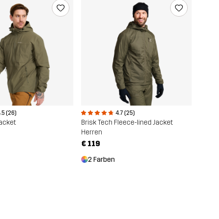
.5 (26)
4.7 (25)
Jacket
Brisk Tech Fleece-lined Jacket
Herren
€ 119
2 Farben