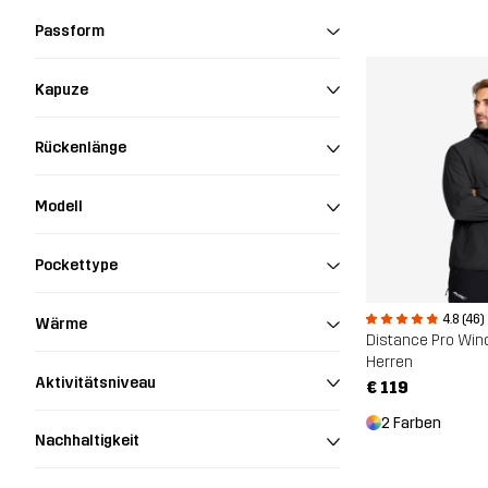
Passform
Kapuze
Rückenlänge
Modell
Pockettype
4.8 (46)
Wärme
Distance Pro Win
Herren
Aktivitätsniveau
€ 119
2 Farben
Nachhaltigkeit