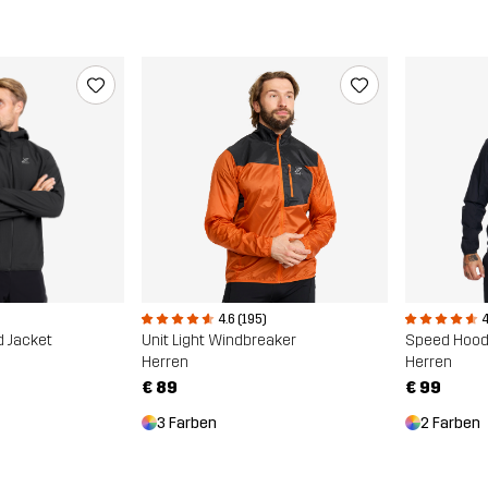
4.6 (195)
4
d Jacket
Unit Light Windbreaker
Speed Hood
Herren
Herren
€ 89
€ 99
3 Farben
2 Farben