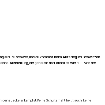
egung aus. Zu schwer, und du kommst beim Aufstieg ins Schwitzen.
rmance-Ausrüstung, die genauso hart arbeitet wie du – von der
 deine Jacke ankämpfst. Keine Schulternaht heißt auch: keine