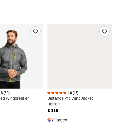
.6 (69)
4.8 (46)
ed Windbreaker
Distance Pro Wind Jacket
Herren
€ 119
2 Farben