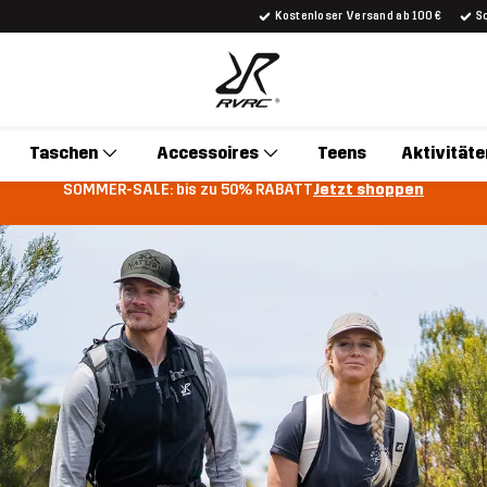
Kostenloser Versand ab 100 €
S
Taschen
Accessoires
Teens
Aktivitäte
SOMMER-SALE: bis zu 50% RABATT
Jetzt shoppen