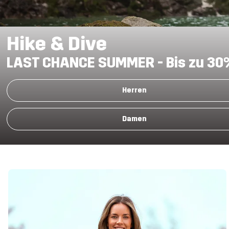
Hike & Dive
LAST CHANCE SUMMER -
Bis zu 3
Herren
Damen