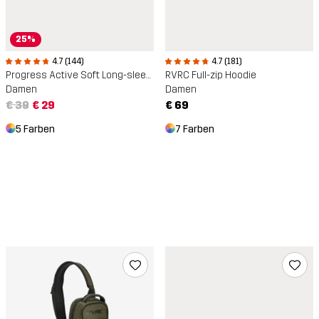
25%
4.7 (144)
4.7 (181)
Progress Active Soft Long-sleeved T-shirt
RVRC Full-zip Hoodie
Damen
Damen
€ 39
€ 29
€ 69
5 Farben
7 Farben