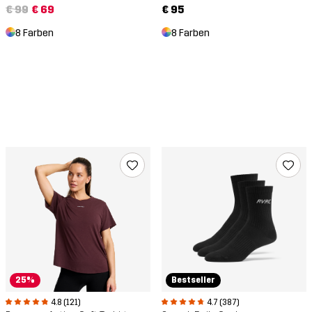
€ 99
€ 69
€ 95
8 Farben
8 Farben
25%
Bestseller
4.8 (121)
4.7 (387)