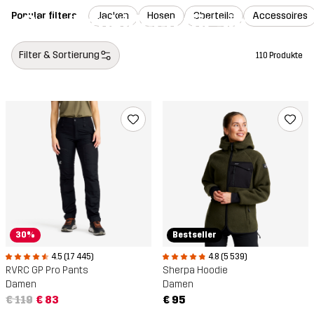
Geschenkideen für sie
Popular filters
Jacken
Hosen
Oberteile
Accessoires
Filter & Sortierung
110 Produkte
30%
Bestseller
4.5 (17 445)
4.8 (5 539)
RVRC GP Pro Pants
Sherpa Hoodie
Damen
Damen
€ 119
€ 83
€ 95