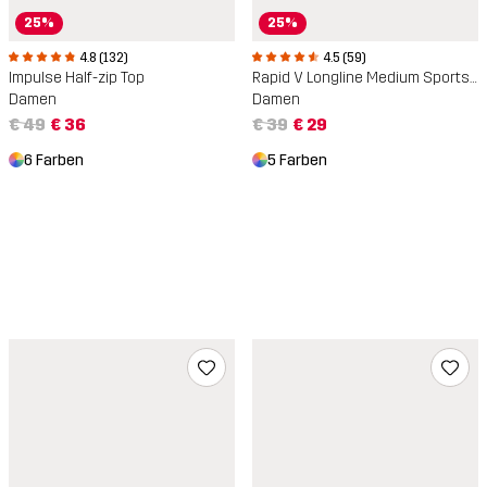
25%
25%
4.8 (132)
4.5 (59)
Impulse Half-zip Top
Rapid V Longline Medium Sports Bra
Damen
Damen
€ 49
€ 36
€ 39
€ 29
6 Farben
5 Farben