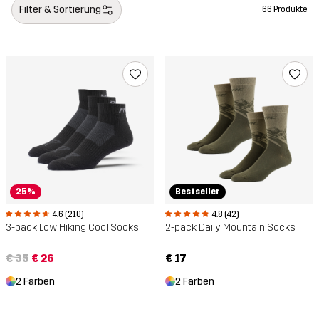
Filter & Sortierung
66 Produkte
25%
Bestseller
4.6 (210)
4.8 (42)
3-pack Low Hiking Cool Socks
2-pack Daily Mountain Socks
€ 35
€ 26
€ 17
2 Farben
2 Farben