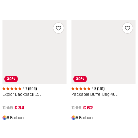
30%
30%
4.8 (161)
4.7 (606)
Packable Duffel Bag 40L
Explor Backpack 15L
€ 89
€ 62
€ 49
€ 34
5 Farben
6 Farben