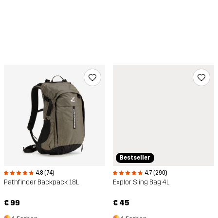
Bestseller
4.8 (74)
4.7 (290)
Pathfinder Backpack 18L
Explor Sling Bag 4L
€ 99
€ 45