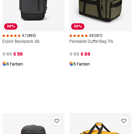
30%
30%
4.7 (863)
4.8 (167)
Explor Backpack 18L
Packable Duffel Bag 70L
€ 85
€ 59
€ 99
€ 69
6 Farben
5 Farben