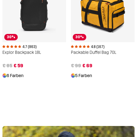
30%
30%
4.7 (863)
4.8 (167)
Explor Backpack 18L
Packable Duffel Bag 70L
€ 85
€ 59
€ 99
€ 69
6 Farben
5 Farben