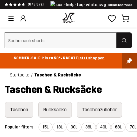
(845 879)
Kundenservice
Suchfilter löschen
SOMMER-SALE: bis zu 50% RABATT
Jetzt shoppen
Startseite
Taschen & Rucksäcke
Taschen & Rucksäcke
Taschen
Rucksäcke
Taschenzubehör
Popular filters
15L
18L
30L
36L
40L
68L
70L