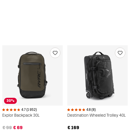
30%
4.7 (1 952)
4.8 (8)
Explor Backpack 30L
Destination Wheeled Trolley 40L
€ 99
€ 69
€ 169