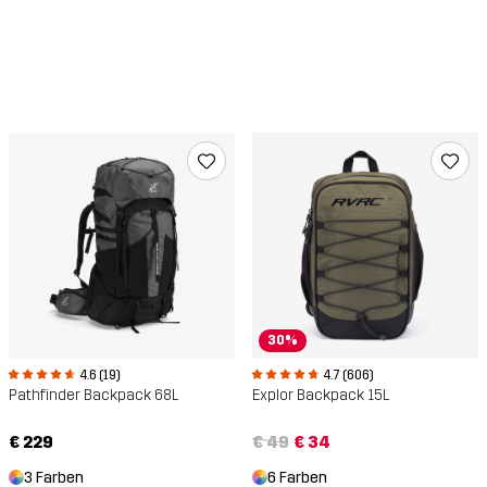
30%
4.6 (19)
4.7 (606)
Pathfinder Backpack 68L
Explor Backpack 15L
€ 229
€ 49
€ 34
3 Farben
6 Farben