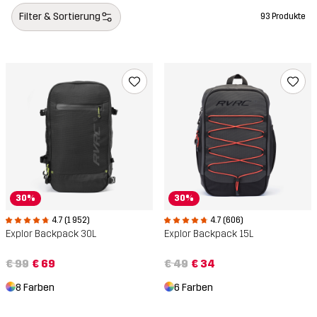
Filter & Sortierung
93 Produkte
30%
30%
4.7 (1 952)
4.7 (606)
Explor Backpack 30L
Explor Backpack 15L
€ 99
€ 69
€ 49
€ 34
8 Farben
6 Farben