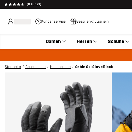
(846 129)
Kundenservice
Geschenkgutschein
Damen
Herren
Schuhe
Startseite
Accessoires
Handschuhe
Cabin Ski Glove Black