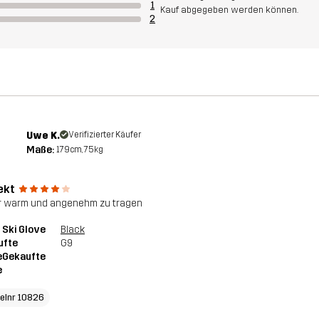
1
Kauf abgegeben werden können.
2
Uwe K.
Verifizierter Käufer
Maße:
179cm, 75kg
ekt
 warm und angenehm zu tragen
 Ski Glove
Black
ufte
G9
eGekaufte
e
kelnr 10826