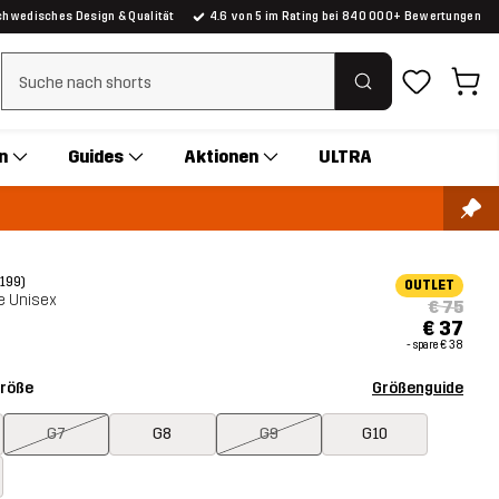
chwedisches Design & Qualität
4.6 von 5 im Rating bei 840 000+ Bewertungen
Suchfilter löschen
n
Guides
Aktionen
ULTRA
(199)
OUTLET
e Unisex
€ 75
€ 37
- spare
€ 38
Größe
Größenguide
G7
G8
G9
G10