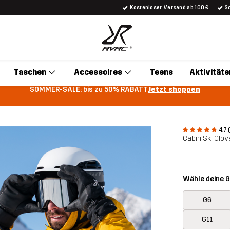
Kostenloser Versand ab 100 €
S
Taschen
Accessoires
Teens
Aktivitäte
SOMMER-SALE: bis zu 50% RABATT
Jetzt shoppen
4.7 
Cabin Ski Glov
Wähle deine 
G6
G11