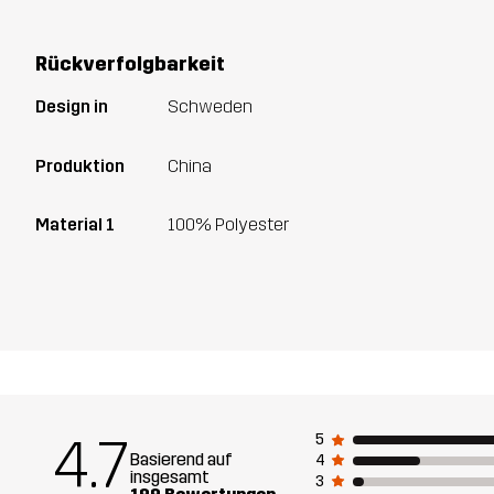
Rückverfolgbarkeit
Design in
Schweden
Produktion
China
Material 1
100% Polyester
4.7
5
Basierend auf
4
insgesamt
3