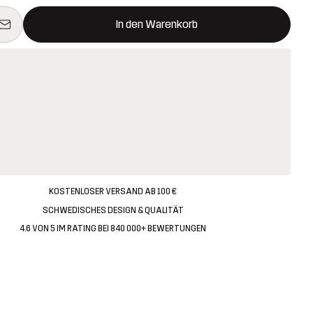
 öffnet ein Fenster und legt den neuen Artikel in den Warenkorb.
t verfügbar
In den Warenkorb
KOSTENLOSER VERSAND AB 100 €
SCHWEDISCHES DESIGN & QUALITÄT
4.6 VON 5 IM RATING BEI 840 000+ BEWERTUNGEN