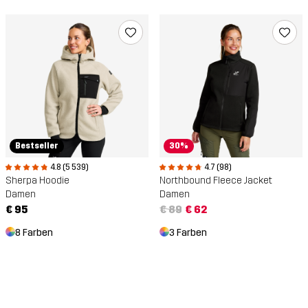
Bestseller
30%
4.8 (5 539)
4.7 (98)
Sherpa Hoodie
Northbound Fleece Jacket
Damen
Damen
€ 95
€ 89
€ 62
8 Farben
3 Farben