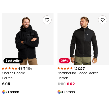
Bestseller
30%
4.8 (4 480)
4.7 (299)
Sherpa Hoodie
Northbound Fleece Jacket
Herren
Herren
€ 95
€ 89
€ 62
7 Farben
4 Farben