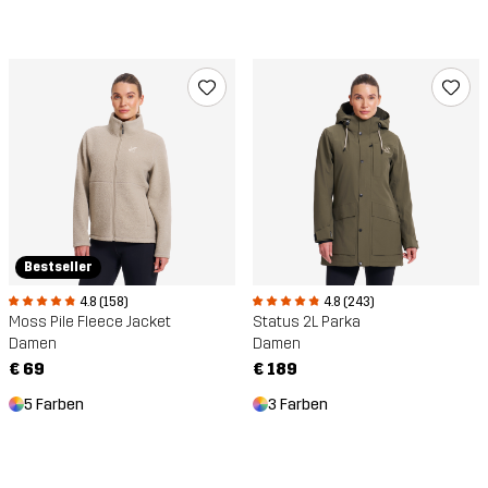
Bestseller
4.8 (158)
4.8 (243)
Moss Pile Fleece Jacket
Status 2L Parka
Damen
Damen
€ 69
€ 189
5 Farben
3 Farben