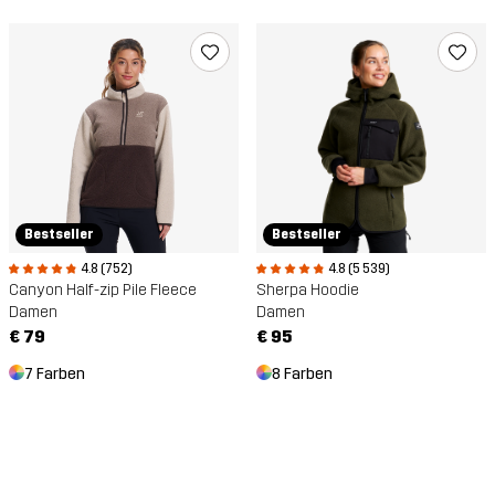
Bestseller
Bestseller
4.8 (752)
4.8 (5 539)
Canyon Half-zip Pile Fleece
Sherpa Hoodie
Damen
Damen
€ 79
€ 95
7 Farben
8 Farben