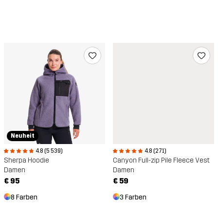
Neuheit
4.8 (5 539)
4.8 (271)
Sherpa Hoodie
Canyon Full-zip Pile Fleece Vest
Damen
Damen
€ 95
€ 59
8 Farben
3 Farben