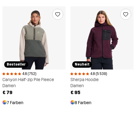
Bestseller
Neuheit
4.8 (752)
4.8 (5 539)
Canyon Half-zip Pile Fleece
Sherpa Hoodie
Damen
Damen
€ 79
€ 95
7 Farben
8 Farben