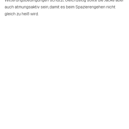
Witterungsbedingungen schützt. Gleichzeitig sollte die Jacke aber
auch atmungsaktiv sein, damit es beim Spazierengehen nicht
gleich zu heiß wird.