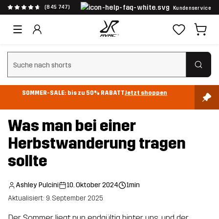
(845 747)
Kundenservice
Suchfilter löschen
SOMMER-SALE: bis zu 50% RABATT
Jetzt shoppen
Was man bei einer
Herbstwanderung tragen
sollte
Ashley Pulcini
10. Oktober 2024
1min
Aktualisiert: 9. September 2025
Der Sommer liegt nun endgültig hinter uns, und der