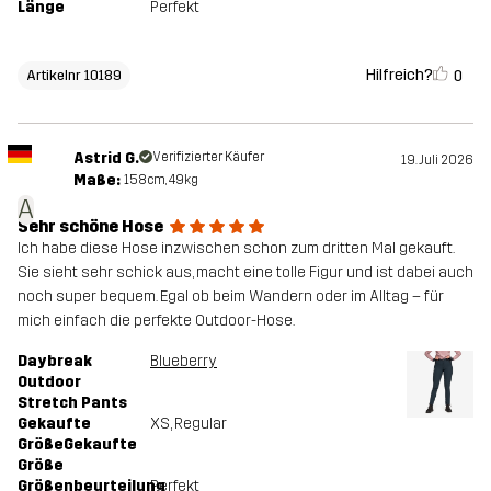
Länge
Perfekt
Hilfreich?
0
Artikelnr 10189
Astrid G.
Verifizierter Käufer
19. Juli 2026
Maße:
158cm, 49kg
A
Sehr schöne Hose
Ich habe diese Hose inzwischen schon zum dritten Mal gekauft.
Sie sieht sehr schick aus, macht eine tolle Figur und ist dabei auch
noch super bequem. Egal ob beim Wandern oder im Alltag – für
mich einfach die perfekte Outdoor-Hose.
Daybreak
Blueberry
Outdoor
Stretch Pants
Gekaufte
XS
, Regular
GrößeGekaufte
Größe
Größenbeurteilung
Perfekt