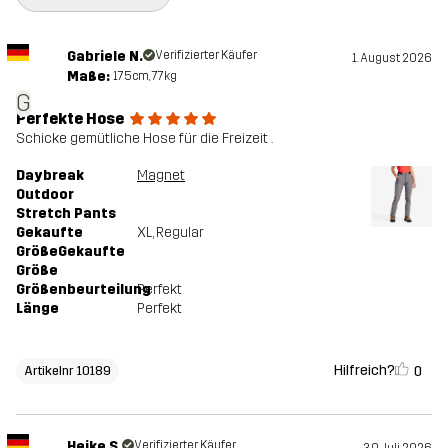
Gabriele N.
Verifizierter Käufer
1. August 2026
Maße:
175cm, 77kg
G
Perfekte Hose
Schicke gemütliche Hose für die Freizeit .
Daybreak
Magnet
Outdoor
Stretch Pants
Gekaufte
XL
, Regular
GrößeGekaufte
Größe
Größenbeurteilung
Perfekt
Länge
Perfekt
Hilfreich?
0
Artikelnr 10189
Heike S.
Verifizierter Käufer