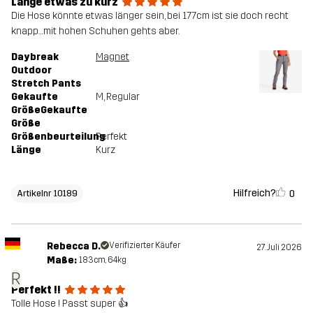
Länge etwas zu kurz
Die Hose könnte etwas länger sein, bei 177cm ist sie doch recht
knapp…mit hohen Schuhen gehts aber.
Daybreak
Magnet
Outdoor
Stretch Pants
Gekaufte
M
, Regular
GrößeGekaufte
Größe
Größenbeurteilung
Perfekt
Länge
Kurz
Hilfreich?
0
Artikelnr 10189
Rebecca D.
Verifizierter Käufer
27. Juli 2026
Maße:
183cm, 64kg
R
Perfekt !!
Tolle Hose ! Passt super 👍