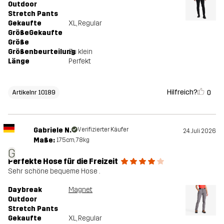
Outdoor
Stretch Pants
Gekaufte
XL
, Regular
GrößeGekaufte
Größe
Größenbeurteilung
Zu klein
Länge
Perfekt
Hilfreich?
0
Artikelnr 10189
Gabriele N.
Verifizierter Käufer
24. Juli 2026
Maße:
175cm, 78kg
G
Perfekte Hose für die Freizeit
Sehr schöne bequeme Hose .
Daybreak
Magnet
Outdoor
Stretch Pants
Gekaufte
XL
, Regular