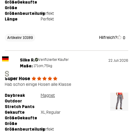
GrößeGekaufte
Größe
Größenbeurteilung
Perfekt
Länge
Perfekt
Hilfreich?
0
Artikelnr 10189
Silke R.
Verifizierter Käufer
22. Juli 2026
Maße:
171cm, 75kg
S
Super Hose
Hab schon einige Hosen alle Klasse
Daybreak
Magnet
Outdoor
Stretch Pants
Gekaufte
XL
, Regular
GrößeGekaufte
Größe
Größenbeurteilung
Perfekt