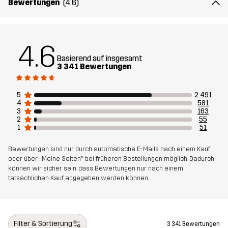
Bewertungen
(4.6)
Futter 1
95% Polyester (Recyceltes), 5%
Polyester
4.6
Basierend auf insgesamt
Gewicht
453g in Größe Medium
3 341 Bewertungen
Nachhaltigkeit
Bluesign® approved
Mehr dazu
5
2 491
4
581
3
163
Entworfen für
2
55
WANDERN
ALLTAG
1
51
Artikelnummer
10189_2619
Bewertungen sind nur durch automatische E-Mails nach einem Kauf
oder über „Meine Seiten“ bei früheren Bestellungen möglich. Dadurch
können wir sicher sein, dass Bewertungen nur nach einem
tatsächlichen Kauf abgegeben werden können.
Filter & Sortierung
3 341 Bewertungen