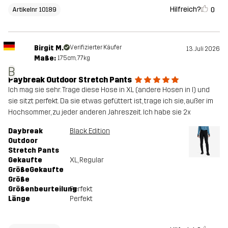
Hilfreich?
0
Artikelnr 10189
Birgit M.
Verifizierter Käufer
13. Juli 2026
Maße:
175cm, 77kg
B
Paybreak Outdoor Stretch Pants
Ich mag sie sehr. Trage diese Hose in XL (andere Hosen in l) und
sie sitzt perfekt. Da sie etwas gefüttert ist, trage ich sie, außer im
Hochsommer, zu jeder anderen Jahreszeit. Ich habe sie 2x
Daybreak
Black Edition
Outdoor
Stretch Pants
Gekaufte
XL
, Regular
GrößeGekaufte
Größe
Größenbeurteilung
Perfekt
Länge
Perfekt