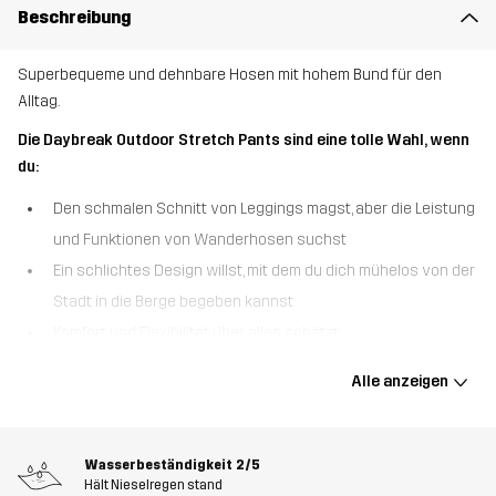
Beschreibung
Superbequeme und dehnbare Hosen mit hohem Bund für den
Alltag.
Die Daybreak Outdoor Stretch Pants sind eine tolle Wahl, wenn
du:
Den schmalen Schnitt von Leggings magst, aber die Leistung
und Funktionen von Wanderhosen suchst
Ein schlichtes Design willst, mit dem du dich mühelos von der
Stadt in die Berge begeben kannst
Komfort und Flexibilität über alles schätzt.
Die Daybreak Outdoor Stretch Pants wurden für Frauen mit einem
Alle anzeigen
flexiblen Outdoor-Lifestyle entwickelt und bieten ein hohes Maß
an Bewegungsfreiheit. Diese hochgeschnittenen Hosen bestehen
aus einem leistungsstarken Stretchstoff, der sich mit dir bewegt,
Wasserbeständigkeit
2/5
und haben ein schlichtes Design, das sich perfekt für den ganzen
Hält Nieselregen stand