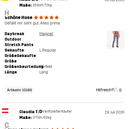
30. Juli 2026
Maße:
169cm, 72kg
H
Schöne Hose
Gefällt mir sehr gut. Alles prima
Daybreak
Magnet
Outdoor
Stretch Pants
Gekaufte
L
, Regular
GrößeGekaufte
Größe
Größenbeurteilung
Perfekt
Länge
Lang
Hilfreich?
0
Artikelnr 10189
Claudia T.
Verifizierter Käufer
29. Juli 2026
Maße:
177cm, 62kg
C