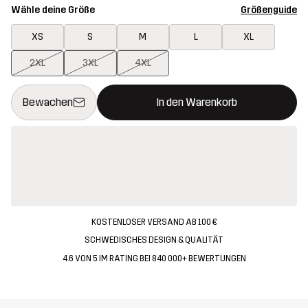
Wähle deine Größe
Größenguide
XS
S
M
L
XL
2XL
3XL
4XL
Dieser Button öffnet ein Fenster und legt den neuen Artikel in 
{{size}} nicht verfügbar
Bewachen
In den Warenkorb
KOSTENLOSER VERSAND AB 100 €
SCHWEDISCHES DESIGN & QUALITÄT
4.6 VON 5 IM RATING BEI 840 000+ BEWERTUNGEN