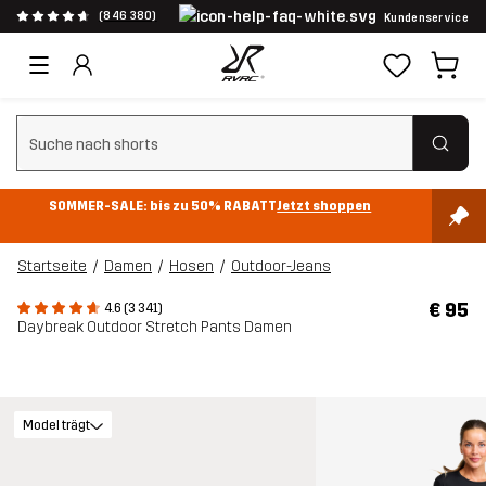
(846 380)
Kundenservice
Suchfilter löschen
SOMMER-SALE: bis zu 50% RABATT
Jetzt shoppen
Startseite
Damen
Hosen
Outdoor-Jeans
€ 95
4.6 (3 341)
Daybreak Outdoor Stretch Pants Damen
Model trägt