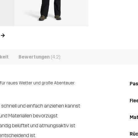
n
keit
Bewertungen
(4.2)
 für raues Wetter und große Abenteuer.
Pa
Fle
ms schnell und einfach anziehen kannst
 und Materialien bevorzugst
Mat
ändig belüftet und atmungsaktiv ist
Rüc
entscheidend ist.