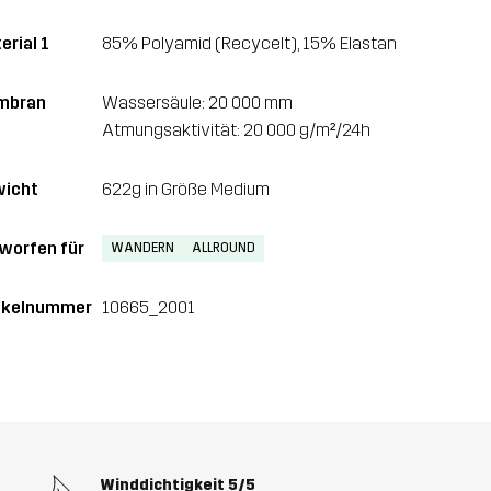
erial 1
85% Polyamid (Recycelt), 15% Elastan
mbran
Wassersäule: 20 000 mm
Atmungsaktivität: 20 000 g/m²/24h
icht
622g in Größe Medium
worfen für
WANDERN
ALLROUND
ikelnummer
10665_2001
Winddichtigkeit
5/5