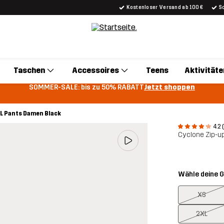
Kostenloser Versand ab 100 €
S
Taschen
Accessoires
Teens
Aktivitäte
SOMMER-SALE: bis zu 50% RABATT
Jetzt shoppen
L Pants Damen Black
4.2 
Cyclone Zip-u
Wähle deine 
XS
2XL