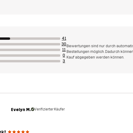
41
30
Bewertungen sind nur durch automatis
11
Bestellungen möglich. Dadurch können
0
Kauf abgegeben werden können.
3
Evelyn M.
Verifizierter Käufer
ekt