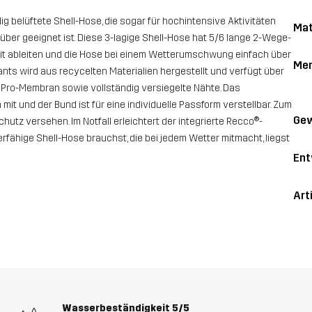
ig belüftete Shell-Hose, die sogar für hochintensive Aktivitäten
Mat
er geeignet ist. Diese 3-lagige Shell-Hose hat 5/6 lange 2-Wege-
eit ableiten und die Hose bei einem Wetterumschwung einfach über
Me
ants wird aus recycelten Materialien hergestellt und verfügt über
Pro-Membran sowie vollständig versiegelte Nähte. Das
 und der Bund ist für eine individuelle Passform verstellbar. Zum
Gew
utz versehen. Im Notfall erleichtert der integrierte Recco®-
erfähige Shell-Hose brauchst, die bei jedem Wetter mitmacht, liegst
Ent
Art
Wasserbeständigkeit
5/5