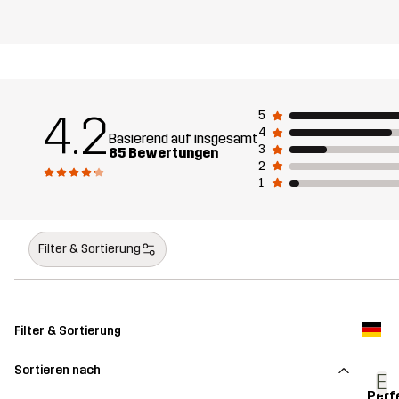
4.2
5
4
Basierend auf insgesamt
3
85 Bewertungen
2
1
Filter & Sortierung
Filter & Sortierung
Sortieren nach
E
Perf