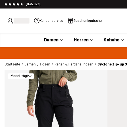
(845 822)
Kundenservice
Geschenkgutschein
Damen
Herren
Schuhe
Startseite
Damen
Hosen
Regen & Hardshellhosen
Cyclone Zip-up 3
Model trägt