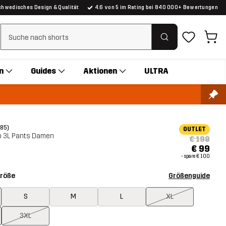
chwedisches Design & Qualität
4.6 von 5 im Rating bei 840 000+ Bewertungen
Suchfilter löschen
n
Guides
Aktionen
ULTRA
(85)
OUTLET
p 3L Pants Damen
€ 199
€ 99
- spare
€ 100
Größe
Größenguide
S
M
L
XL
3XL