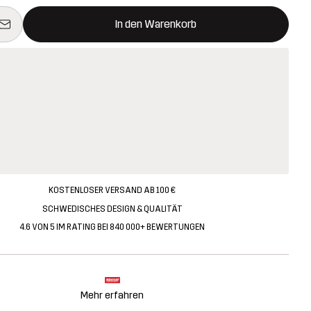
 öffnet ein Fenster und legt den neuen Artikel in den Warenkorb.
t verfügbar
In den Warenkorb
KOSTENLOSER VERSAND AB 100 €
SCHWEDISCHES DESIGN & QUALITÄT
4.6 VON 5 IM RATING BEI 840 000+ BEWERTUNGEN
Mehr erfahren