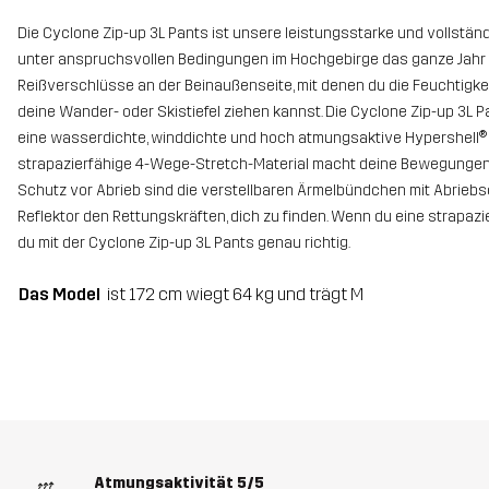
Die Cyclone Zip-up 3L Pants ist unsere leistungsstarke und vollständ
unter anspruchsvollen Bedingungen im Hochgebirge das ganze Jahr üb
Reißverschlüsse an der Beinaußenseite, mit denen du die Feuchtigk
deine Wander- oder Skistiefel ziehen kannst. Die Cyclone Zip-up 3L P
eine wasserdichte, winddichte und hoch atmungsaktive Hypershell® 
strapazierfähige 4-Wege-Stretch-Material macht deine Bewegungen mit
Schutz vor Abrieb sind die verstellbaren Ärmelbündchen mit Abriebsch
Reflektor den Rettungskräften, dich zu finden. Wenn du eine strapazi
du mit der Cyclone Zip-up 3L Pants genau richtig.
Das Model
ist 172 cm wiegt 64 kg und trägt M
Atmungsaktivität
5/5