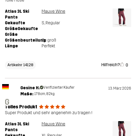
Tolle Hose
Atlas 3L Ski
Mauve Wine
Pants
Gekaufte
S
, Regular
GrößeGekaufte
Größe
Größenbeurteilung
Zu groß
Länge
Perfekt
Hilfreich?
0
Artikelnr 14128
Gesine H.
Verifizierter Käufer
13. März 2026
Maße:
178cm, 82kg
G
Tolles Produkt
Super Produkt und sehr angenehm zu tragen !
Atlas 3L Ski
Mauve Wine
Pants
Gekaufte
XL
, Regular