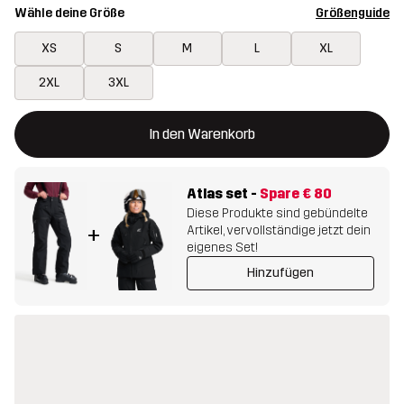
Wähle deine Größe
Größenguide
XS
S
M
L
XL
2XL
3XL
Dieser Button öffnet ein Fenster und legt den neuen Artikel in 
{{size}} nicht verfügbar
In den Warenkorb
Atlas set
-
Spare
€ 80
Diese Produkte sind gebündelte
Artikel, vervollständige jetzt dein
+
eigenes Set!
Hinzufügen