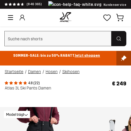
(846 365)
Kundenservice
Suchfilter löschen
SOMMER-SALE: bis zu 50% RABATT
Jetzt shoppen
Startseite
Damen
Hosen
Skihosen
€ 249
4.8 (22)
Atlas 3L Ski Pants Damen
Model trägt