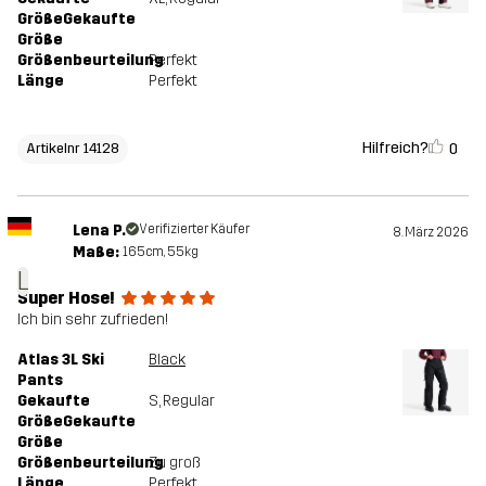
GrößeGekaufte
Größe
Größenbeurteilung
Perfekt
Länge
Perfekt
Hilfreich?
0
Artikelnr 14128
Lena P.
Verifizierter Käufer
8. März 2026
Maße:
165cm, 55kg
L
Super Hose!
Ich bin sehr zufrieden!
Atlas 3L Ski
Black
Pants
Gekaufte
S
, Regular
GrößeGekaufte
Größe
Größenbeurteilung
Zu groß
Länge
Perfekt