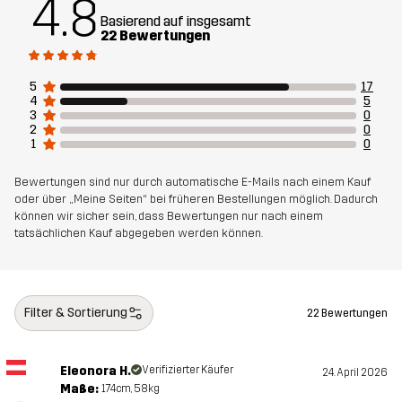
4.8
Basierend auf insgesamt
22 Bewertungen
Futter 1
95% Polyester (Recyceltes), 5%
Polyester
5
17
4
5
Futter 2
100% Polyester
3
0
2
0
1
0
Membran
Wassersäule: 20 000 mm
Atmungsaktivität: 20 000 g/m²/24h
Bewertungen sind nur durch automatische E-Mails nach einem Kauf
oder über „Meine Seiten“ bei früheren Bestellungen möglich. Dadurch
können wir sicher sein, dass Bewertungen nur nach einem
Gewicht
880g in Größe Medium
tatsächlichen Kauf abgegeben werden können.
Entworfen für
ALPINSKI
Filter & Sortierung
22 Bewertungen
Artikelnummer
14128_2001
Eleonora H.
Verifizierter Käufer
24. April 2026
Maße:
174cm, 58kg