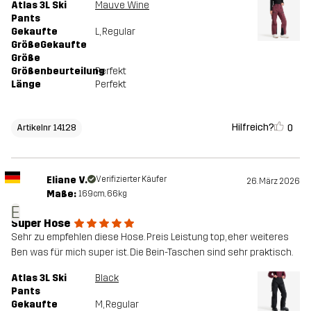
Atlas 3L Ski
Mauve Wine
Pants
Gekaufte
L
, Regular
GrößeGekaufte
Größe
Größenbeurteilung
Perfekt
Länge
Perfekt
Hilfreich?
0
Artikelnr 14128
Eliane V.
Verifizierter Käufer
26. März 2026
Maße:
169cm, 66kg
E
Super Hose
Sehr zu empfehlen diese Hose. Preis Leistung top, eher weiteres
Ben was für mich super ist. Die Bein-Taschen sind sehr praktisch.
Atlas 3L Ski
Black
Pants
Gekaufte
M
, Regular