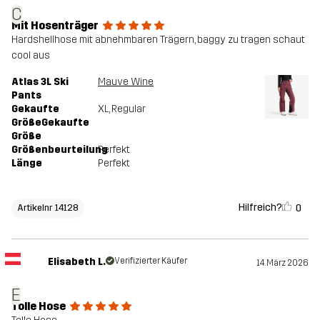
C
Mit Hosenträger
Hardshellhose mit abnehmbaren Trägern, baggy zu tragen schaut
cool aus
Atlas 3L Ski
Mauve Wine
Pants
Gekaufte
XL
, Regular
GrößeGekaufte
Größe
Größenbeurteilung
Perfekt
Länge
Perfekt
Hilfreich?
0
Artikelnr 14128
Elisabeth L.
Verifizierter Käufer
14. März 2026
E
Tolle Hose