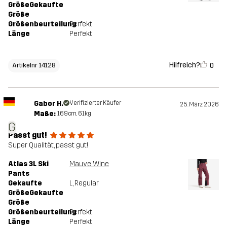
GrößeGekaufte
Größe
Größenbeurteilung
Perfekt
Länge
Perfekt
Hilfreich?
0
Artikelnr 14128
Gabor H.
Verifizierter Käufer
25. März 2026
Maße:
169cm, 61kg
G
Passt gut!
Super Qualität, passt gut!
Atlas 3L Ski
Mauve Wine
Pants
Gekaufte
L
, Regular
GrößeGekaufte
Größe
Größenbeurteilung
Perfekt
Länge
Perfekt