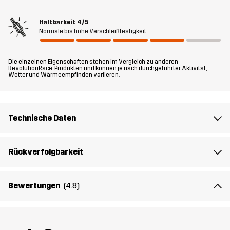
Recco®-Reflektor zusätzlichen Schutz. Mit vier praktischen
Taschen für wichtige Kleingegenstände und der perfekten
Haltbarkeit
4/5
Kombination aus Funktion und Sicherheit steht deinem alpinen
Normale bis hohe Verschleißfestigkeit
Abenteuer nichts mehr im Wege.
Das Model
ist 174 cm wiegt 63 kg und trägt M
Die einzelnen Eigenschaften stehen im Vergleich zu anderen
RevolutionRace-Produkten und können je nach durchgeführter Aktivität,
Wetter und Wärmeempfinden variieren.
Passform
REGULAR
Material 1
85% Polyamid (Recycelt), 15% Elastan
Technische Daten
Material 1
100% Polyester
Rückverfolgbarkeit
Rückseite
Material 2
100% Polyamid
Bewertungen
(4.8)
Material 2
100% Polyester
Rückseite