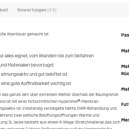
keit
Bewertungen
(4.6)
große Abenteuer gemacht ist.
Pa
Mat
 für alles eignet, vom Wandern bis zum Skifahren
 und Materialien bevorzugst
Mat
Rüc
 atmungsaktiv und gut belüftet ist
eine gute Auffindbarkeit wichtig ist.
Mat
 die das ganze Jahr über extremem Wetter oberhalb der Baumgrenze
und ist mit einer fortschrittlichen Hypershell®-Membran
Fut
gsaktiv ist. Vollständig versiegelte Nähte, DWR-Behandlung und
 während zwei seitliche Belüftungsöffnungen Wärme und
Me
ne Long 3L Jacke besteht aus einem 4-Wege-Stretchmaterial, das sich