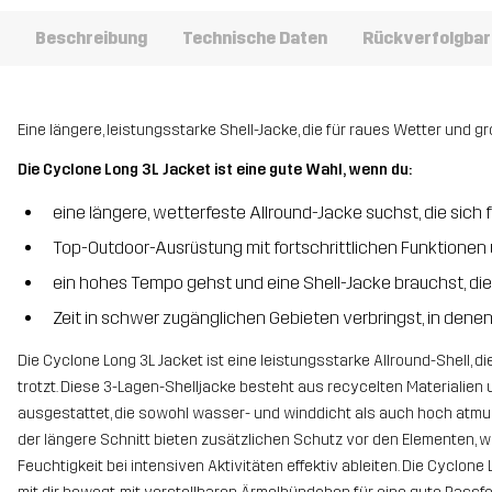
Beschreibung
Technische Daten
Rückverfolgbar
Eine längere, leistungsstarke Shell-Jacke, die für raues Wetter und 
Die Cyclone Long 3L Jacket ist eine gute Wahl, wenn du:
eine längere, wetterfeste Allround-Jacke suchst, die sich
Top-Outdoor-Ausrüstung mit fortschrittlichen Funktionen
ein hohes Tempo gehst und eine Shell-Jacke brauchst, die
Zeit in schwer zugänglichen Gebieten verbringst, in denen 
Die Cyclone Long 3L Jacket ist eine leistungsstarke Allround-Shell,
trotzt. Diese 3-Lagen-Shelljacke besteht aus recycelten Materialien 
ausgestattet, die sowohl wasser- und winddicht als auch hoch atmun
der längere Schnitt bieten zusätzlichen Schutz vor den Elementen,
Feuchtigkeit bei intensiven Aktivitäten effektiv ableiten. Die Cyclo