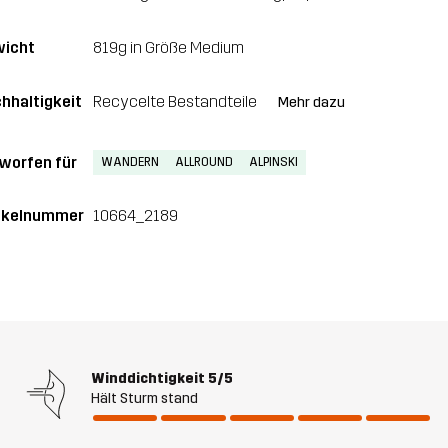
icht
819g in Größe Medium
hhaltigkeit
Recycelte Bestandteile
Mehr dazu
worfen für
WANDERN
ALLROUND
ALPINSKI
ikelnummer
10664_2189
Winddichtigkeit
5/5
Hält Sturm stand