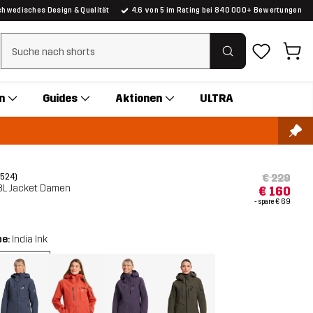
chwedisches Design & Qualität
4.6 von 5 im Rating bei 840 000+ Bewertungen
Suchfilter löschen
n
Guides
Aktionen
ULTRA
€ 229
(524)
3L Jacket Damen
€ 160
- spare
€ 69
be:
India Ink