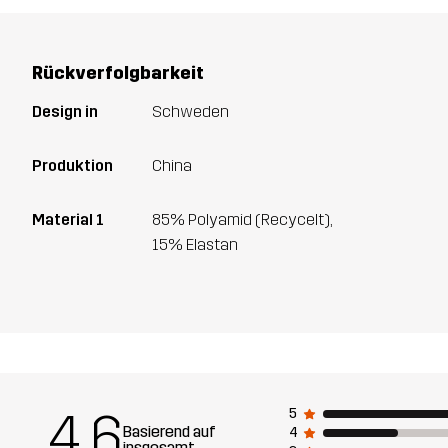
Rückverfolgbarkeit
Design in
Schweden
Produktion
China
Material 1
85% Polyamid (Recycelt),
15% Elastan
4.6
5
Basierend auf
4
insgesamt