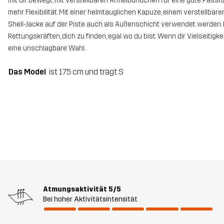
mit dir bewegt, mit verstellbaren Ärmelbündchen für eine gute Pass
mehr Flexibilität. Mit einer helmtauglichen Kapuze, einem verstellb
Shell-Jacke auf der Piste auch als Außenschicht verwendet werden. Im
Rettungskräften, dich zu finden, egal wo du bist. Wenn dir Vielseitigk
eine unschlagbare Wahl.
Das Model
ist 175 cm und trägt S
Atmungsaktivität
5/5
Bei hoher Aktivitätsintensität