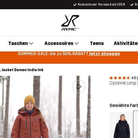
Kostenloser Versand ab 100 €
S
Taschen
Accessoires
Teens
Aktivitäte
SOMMER-SALE: bis zu 50% RABATT
Jetzt shoppen
 Jacket Damen India Ink
4.6 
Cyclone Long 
Gewählte Far