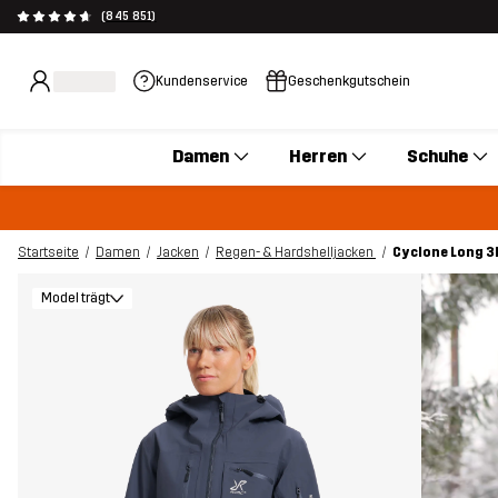
(845 851)
Kundenservice
Geschenkgutschein
Damen
Herren
Schuhe
Startseite
Damen
Jacken
Regen- & Hardshelljacken
Cyclone Long 3L
Model trägt