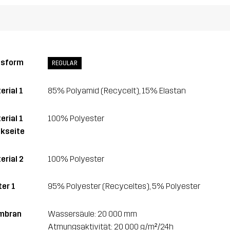
ssform
REGULAR
erial 1
85% Polyamid (Recycelt), 15% Elastan
erial 1
100% Polyester
kseite
erial 2
100% Polyester
ter 1
95% Polyester (Recyceltes), 5% Polyester
mbran
Wassersäule: 20 000 mm
Atmungsaktivität: 20 000 g/m²/24h