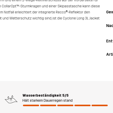
form und einem 2-Wege-Reißverschluss auf der Vorderseite für
aren CollarOpt™-Sturmkragen und einer Skipasstasche kann diese
Gew
 Notfall erleichtert der integrierte Recco®-Reflektor den
eit und Wetterschutz wichtig sind, ist die Cyclone Long 3L Jacket
Nac
Ent
Art
Wasserbeständigkeit
5/5
Hält starkem Dauerregen stand