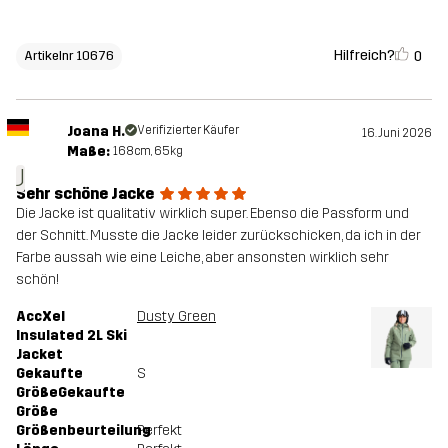
Hilfreich?
0
Artikelnr 10676
Joana H.
Verifizierter Käufer
16. Juni 2026
Maße:
168cm, 65kg
J
Sehr schöne Jacke
Die Jacke ist qualitativ wirklich super. Ebenso die Passform und
der Schnitt. Musste die Jacke leider zurückschicken, da ich in der
Farbe aussah wie eine Leiche, aber ansonsten wirklich sehr
schön!
AccXel
Dusty Green
Insulated 2L Ski
Jacket
Gekaufte
S
GrößeGekaufte
Größe
Größenbeurteilung
Perfekt