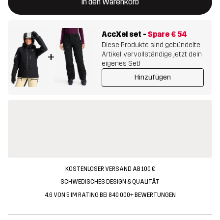
In den Warenkorb
AccXel set
-
Spare
€ 54
Diese Produkte sind gebündelte
Artikel, vervollständige jetzt dein
+
eigenes Set!
Hinzufügen
KOSTENLOSER VERSAND AB 100 €
SCHWEDISCHES DESIGN & QUALITÄT
4.6 VON 5 IM RATING BEI 840 000+ BEWERTUNGEN