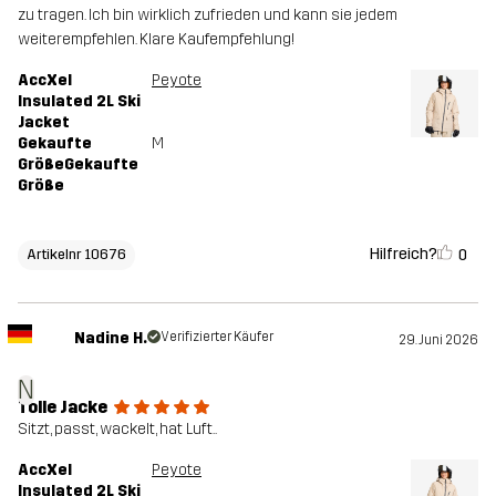
zu tragen. Ich bin wirklich zufrieden und kann sie jedem
weiterempfehlen. Klare Kaufempfehlung!
AccXel
Peyote
Insulated 2L Ski
Jacket
Gekaufte
M
GrößeGekaufte
Größe
Hilfreich?
0
Artikelnr 10676
Nadine H.
Verifizierter Käufer
29. Juni 2026
N
Tolle Jacke
Sitzt, passt, wackelt, hat Luft..
AccXel
Peyote
Insulated 2L Ski