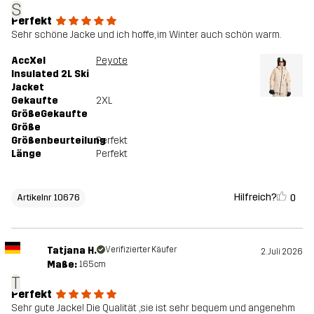
S
Perfekt
Sehr schöne Jacke und ich hoffe, im Winter auch schön warm.
AccXel
Peyote
Insulated 2L Ski
Jacket
Gekaufte
2XL
GrößeGekaufte
Größe
Größenbeurteilung
Perfekt
Länge
Perfekt
Hilfreich?
0
Artikelnr 10676
Tatjana H.
Verifizierter Käufer
2. Juli 2026
Maße:
165cm
T
Perfekt
Sehr gute Jacke! Die Qualität ,sie ist sehr bequem und angenehm