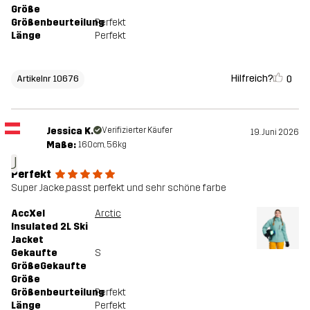
Größe
Größenbeurteilung
Perfekt
Länge
Perfekt
Hilfreich?
0
Artikelnr 10676
Jessica K.
Verifizierter Käufer
19. Juni 2026
Maße:
160cm, 56kg
J
Perfekt
Super Jacke,passt perfekt und sehr schöne farbe
AccXel
Arctic
Insulated 2L Ski
Jacket
Gekaufte
S
GrößeGekaufte
Größe
Größenbeurteilung
Perfekt
Länge
Perfekt