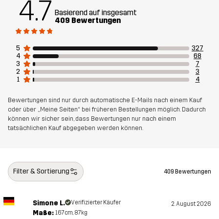
4.7
Polyester
Basierend auf insgesamt
409 Bewertungen
Futter 1
95% Polyester (Recyceltes), 5%
Polyester
5
327
4
68
3
7
Futter 2
100% Polyester
2
3
1
4
Membran
Wassersäule: 20 000 mm
Bewertungen sind nur durch automatische E-Mails nach einem Kauf
Atmungsaktivität: 10 000 g/m²/24h
oder über „Meine Seiten“ bei früheren Bestellungen möglich. Dadurch
können wir sicher sein, dass Bewertungen nur nach einem
tatsächlichen Kauf abgegeben werden können.
Gewicht
1039g in Größe Medium
Nachhaltigkeit
Recycelte Bestandteile
Mehr dazu
Filter & Sortierung
409 Bewertungen
Entworfen für
ALPINSKI
Simone L.
Verifizierter Käufer
2. August 2026
Artikelnummer
10676_2001
Maße:
167cm, 87kg