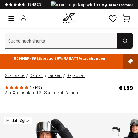
(846 113)
Kundenservice
Suchfilter löschen
SOMMER-SALE: bis zu 50% RABATT
Jetzt shoppen
Startseite
Damen
Jacken
Skijacken
€ 199
4.7 (409)
AccXel Insulated 2L Ski Jacket Damen
Model trägt