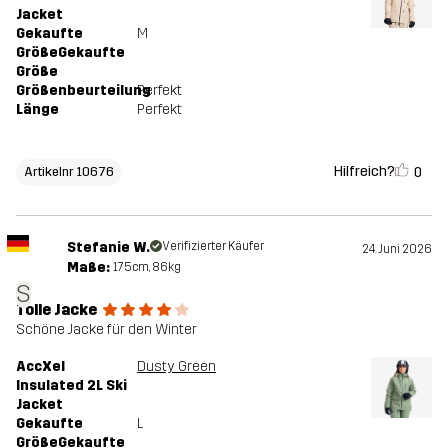
Jacket
Gekaufte
M
GrößeGekaufte
Größe
Größenbeurteilung
Perfekt
Länge
Perfekt
Hilfreich?
0
Artikelnr 10676
Stefanie W.
Verifizierter Käufer
24. Juni 2026
Maße:
175cm, 86kg
S
Tolle Jacke
Schöne Jacke für den Winter
AccXel
Dusty Green
Insulated 2L Ski
Jacket
Gekaufte
L
GrößeGekaufte