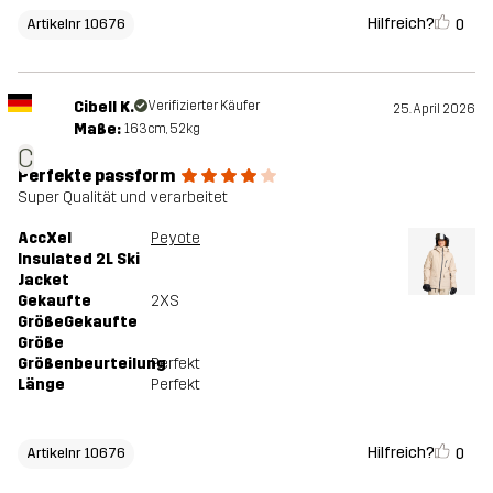
Hilfreich?
0
Artikelnr 10676
Cibell K.
Verifizierter Käufer
25. April 2026
Maße:
163cm, 52kg
C
Perfekte passform
Super Qualität und verarbeitet
AccXel
Peyote
Insulated 2L Ski
Jacket
Gekaufte
2XS
GrößeGekaufte
Größe
Größenbeurteilung
Perfekt
Länge
Perfekt
Hilfreich?
0
Artikelnr 10676