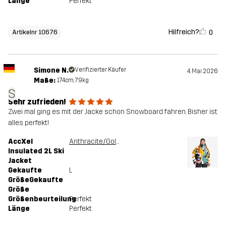
Länge
Perfekt
Hilfreich?
0
Artikelnr 10676
Simone N.
Verifizierter Käufer
4. Mai 2026
Maße:
174cm, 79kg
S
Sehr zufrieden!
Zwei mal ging es mit der Jacke schon Snowboard fahren. Bisher ist
alles perfekt!
AccXel
Anthracite/Golden Yellow
Insulated 2L Ski
Jacket
Gekaufte
L
GrößeGekaufte
Größe
Größenbeurteilung
Perfekt
Länge
Perfekt