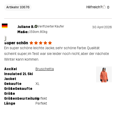
Hilfreich?
0
Artikelnr 10676
Juliane B.
Verifizierter Käufer
30. April 2026
Maße:
159cm, 80kg
J
Super schön
Ein super schöne leichte Jacke, sehr schöne Farbe. Qualität
scheint super, im Test war sie leider noch nicht, aber der nächste
Winter kann kommen.
AccXel
Bruschetta
Insulated 2L Ski
Jacket
Gekaufte
XL
GrößeGekaufte
Größe
Größenbeurteilung
Perfekt
Länge
Perfekt