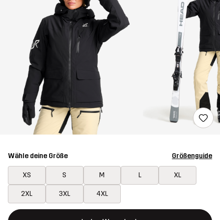
Wähle deine Größe
Größenguide
XS
S
M
L
XL
2XL
3XL
4XL
Dieser Button öffnet ein Fenster und legt den neuen Artikel in 
{{size}} nicht verfügbar