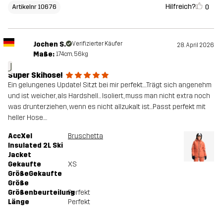
Hilfreich?
0
Artikelnr 10676
Jochen S.
Verifizierter Käufer
28. April 2026
Maße:
174cm, 56kg
J
Super Skihose!
Ein gelungenes Update! Sitzt bei mir perfekt....Trägt sich angenehm
und ist weicher, als Hardshell... Isoliert, muss man nicht extra noch
was drunterziehen, wenn es nicht allzukalt ist...Passt perfekt mit
heller Hose....
AccXel
Bruschetta
Insulated 2L Ski
Jacket
Gekaufte
XS
GrößeGekaufte
Größe
Größenbeurteilung
Perfekt
Länge
Perfekt