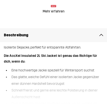
Mehr erfahren
Beschreibung
Isolierte Skijacke, perfekt für entspannte Abfahrten.
Die AccXel Insulated 2L Ski Jacket ist genau das Richtige für
dich, wenn du:
Eine hochwertige Jacke speziell für Wintersport suchst
Das glatte, weiche Gefühl einer isolierten Jacke gegenüber
einer dünnen Hardshell bevorzugst
Schnell frierst und gerne eine leichte Polsterung in deiner
Außenschicht hast
Dich in Gebiete abseits der Piste wagst, wo es wichtig ist,