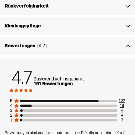
Nachhaltigkeit
Recycelte Bestandteile
Mehr dazu
Rückverfolgbarkeit
Entworfen für
ALLROUND
WANDERN
Kleidungspflege
Artikelnummer
10684_2316
Bewertungen
(4.7)
4.7
Basierend auf insgesamt
151 Bewertungen
5
122
4
18
3
4
2
4
1
3
Bewertungen sind nur durch automatische E-Mails nach einem Kauf