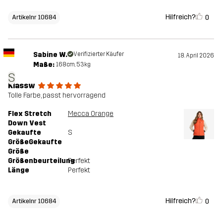
Hilfreich?
0
Artikelnr 10684
Sabine W.
Verifizierter Käufer
18. April 2026
Maße:
168cm, 53kg
S
Klassw
Tolle Farbe, passt hervorragend
Flex Stretch
Mecca Orange
Down Vest
Gekaufte
S
GrößeGekaufte
Größe
Größenbeurteilung
Perfekt
Länge
Perfekt
Hilfreich?
0
Artikelnr 10684