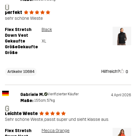
U
perfekt
sehr schöne Weste
Flex Stretch
Black
Down Vest
Gekaufte
XL
GrößeGekaufte
Größe
Hilfreich?
0
Artikelnr 10684
Gabriele M.
Verifizierter Käufer
4. April 2026
Maße:
155cm, 57kg
G
Leichte Weste
Sehr schöne Weste, passt super und sieht klasse aus.
Flex Stretch
Mecca Orange