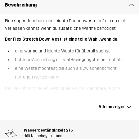
Beschreibung
Eine super dehnbare und leichte Daunenweste, auf die du dich
verlassen kannst, wenn du zusätzliche Wärme benötigst.
Der Flex Stretch Down Vest ist eine tolle Wahl, wenn du:
eine warme und leichte Weste für überall suchst
Outdoor-Ausrüstung mit viel Bewegungsfreiheit schätzt
eine Weste möchtest, die auch als Zwischenschicht
getragen werden kann.
Der Flex Stretch Down Vest ist eine super dehnbare, leichte
Daunenweste, die so bequem ist, dass du fast vergisst, dass du
sie trägst. Diese Weste wurde für viel Bewegungen entwickelt
Alle anzeigen
und besteht aus einem recycelten 4-Wege-Stretch-Material, das
bei jedem Schritt zurückfedert. Die zertifizierte Daunenfüllung
wärmt die Körpermitte, ohne dabei schwer zu sein. Die Weste hat
Wasserbeständigkeit
2/5
einen verstellbaren Saum für eine individuelle Passform und drei
Hält Nieselregen stand