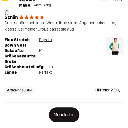
13. März 2026
Maße:
174cm, 63kg
O
Schön
Sehr schöne schlichte Weste !Hab sie im Angebot bekommen,
klasse! Bei meiner Größe passt sie gut!
Flex Stretch
Peyote
Down Vest
Gekaufte
M
GrößeGekaufte
Größe
Größenbeurteilung
Zu klein
Länge
Perfekt
Hilfreich?
0
Artikelnr 10684
Mehr laden