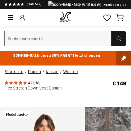
(846 522)
Kundenservice
Suchfilter löschen
SOMMER-SALE: bis zu 50% RABATT
Jetzt shoppen
Startseite
Damen
Jacken
Westen
€ 149
4.7 (151)
Flex Stretch Down Vest Damen
Model trägt