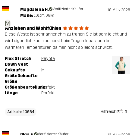
Magdalena H.
Verifizierter Käufer
18. März 2026
Maße:
161cm, 68kg
M
Anziehen und Wohlfühlen
Diese Weste ist sehr angenehm zu tragen. Sie ist sehr leicht und
wird eigentlich kaum bemerkt beim Tragen. Ideal auch bei
wärmeren Temperaturen, da man nicht so leicht schwitzt.
Flex Stretch
Peyote
Down Vest
Gekaufte
M
GrößeGekaufte
Größe
Größenbeurteilung
Perfekt
Länge
Perfekt
Hilfreich?
0
Artikelnr 10684
Olga E.
Verifizierter Käufer