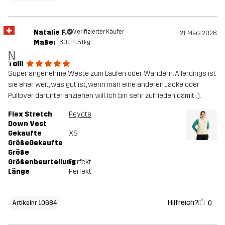
Natalie F.
Verifizierter Käufer
21. März 2026
Maße:
160cm, 51kg
N
Toll!
Super angenehme Weste zum Laufen oder Wandern. Allerdings ist
sie eher weit, was gut ist, wenn man eine anderen Jacke oder
Pullover darunter anziehen will. Ich bin sehr zufrieden damit :).
Flex Stretch
Peyote
Down Vest
Gekaufte
XS
GrößeGekaufte
Größe
Größenbeurteilung
Perfekt
Länge
Perfekt
Hilfreich?
0
Artikelnr 10684