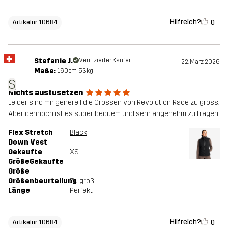
Hilfreich?
0
Artikelnr 10684
Stefanie J.
Verifizierter Käufer
22. März 2026
Maße:
160cm, 53kg
S
Nichts austusetzen
Leider sind mir generell die Grössen von Revolution Race zu gross.
Aber dennoch ist es super bequem und sehr angenehm zu tragen.
Flex Stretch
Black
Down Vest
Gekaufte
XS
GrößeGekaufte
Größe
Größenbeurteilung
Zu groß
Länge
Perfekt
Hilfreich?
0
Artikelnr 10684