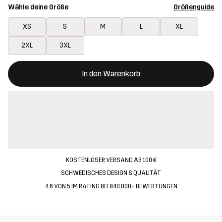
Wähle deine Größe
Größenguide
XS
S
M
L
XL
2XL
3XL
Dieser Button öffnet ein Fenster und legt den neuen Artikel in 
{{size}} nicht verfügbar
In den Warenkorb
KOSTENLOSER VERSAND AB 100 €
SCHWEDISCHES DESIGN & QUALITÄT
4.6 VON 5 IM RATING BEI 840 000+ BEWERTUNGEN