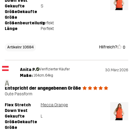
Down Vest
Gekaufte
S
GrößeGekaufte
Größe
Größenbeurteilung
Perfekt
Länge
Perfekt
Hilfreich?
0
Artikelnr 10684
Anita P.
Verifizierter Käufer
30. März 2026
Maße:
164cm, 64kg
A
Entspricht der angegebenen Größe
Gute Passform
Flex Stretch
Mecca Orange
Down Vest
Gekaufte
L
GrößeGekaufte
Größe