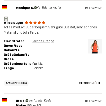
Monique G.
Verifizierter Käufer
13. April 2026
M
Alles super
Tolles Produkt. Super bequem. Sehr gute Qualität, sehr schönes
Material und tolle Farbe.
Flex Stretch
Mecca Orange
Down Vest
Gekaufte
L
GrößeGekaufte
Größe
Größenbeurteilung
Perfekt
Länge
Perfekt
Hilfreich?
0
Artikelnr 10684
Uta Z.
Verifizierter Käufer
10. April 2026
Maße:
166cm, 80kg