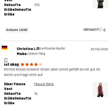
Vest
Gekaufte
2XL
GrößeGekaufte
Größe
Hilfreich?
0
Artikelnr 14186
Christina L.
Verifizierter Käufer
26. Mai 2026
Maße:
168cm, 78kg
C
Ist okay
Könnte etwas lockerer sitzen, aber sonst gefällt es mir gut. Ist
leicht und trägt nicht auf
Hiker Fleece
Mauve Wine
Vest
Gekaufte
XL
GrößeGekaufte
Größe