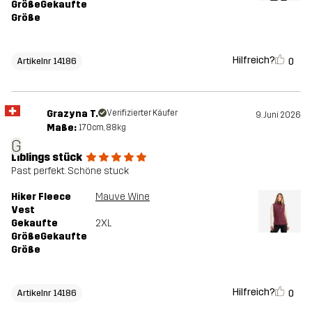
GrößeGekaufte
Größe
Hilfreich?
0
Artikelnr 14186
Grazyna T.
Verifizierter Käufer
9. Juni 2026
Maße:
170cm, 88kg
G
Liblings stück
Past perfekt. Schöne stuck
Hiker Fleece
Mauve Wine
Vest
Gekaufte
2XL
GrößeGekaufte
Größe
Hilfreich?
0
Artikelnr 14186