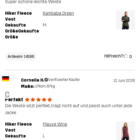
Super schöne leichte Weste
Hiker Fleece
Kambaba Green
Vest
Gekaufte
M
GrößeGekaufte
Größe
Hilfreich?
0
Artikelnr 14186
Cornelia H.
Verifizierter Käufer
12. Juni 2026
Maße:
174cm, 67kg
C
Perfekt
Die Weste sitzt perfekt, trägt nicht auf und passt auch unter jede
Jacke
Hiker Fleece
Mauve Wine
Vest
Gekaufte
L