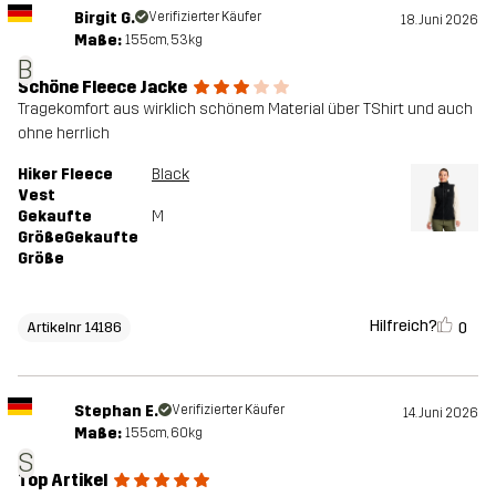
Birgit G.
Verifizierter Käufer
18. Juni 2026
Maße:
155cm, 53kg
B
Schöne Fleece Jacke
Tragekomfort aus wirklich schönem Material über TShirt und auch
ohne herrlich
Hiker Fleece
Black
Vest
Gekaufte
M
GrößeGekaufte
Größe
Hilfreich?
0
Artikelnr 14186
Stephan E.
Verifizierter Käufer
14. Juni 2026
Maße:
155cm, 60kg
S
Top Artikel