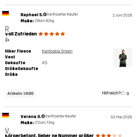
Raphael S.
Verifizierter Käufer
2. Juni 2026
Maße:
174cm, 82kg
R
Voll Zufrieden
👍
Hiker Fleece
Kambaba Green
Vest
Gekaufte
XS
GrößeGekaufte
Größe
Hilfreich?
0
Artikelnr 14186
Verena G.
Verifizierter Käufer
30. Mai 2026
Maße:
170cm, 72kg
V
Körperbetont, lieber ne Nummer größer