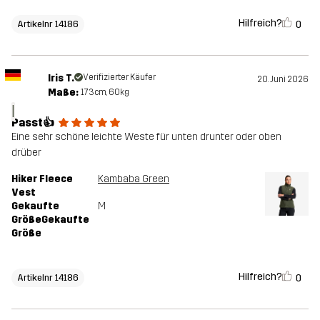
Hilfreich?
0
Artikelnr 14186
Iris T.
Verifizierter Käufer
20. Juni 2026
Maße:
173cm, 60kg
I
Passt👍
Eine sehr schöne leichte Weste für unten drunter oder oben
drüber
Hiker Fleece
Kambaba Green
Vest
Gekaufte
M
GrößeGekaufte
Größe
Hilfreich?
0
Artikelnr 14186