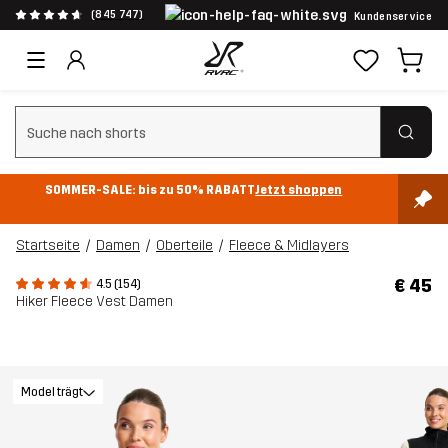
(845 747)
Kundenservice
Suchfilter löschen
SOMMER-SALE: bis zu 50% RABATT
Jetzt shoppen
Startseite
Damen
Oberteile
Fleece & Midlayers
€ 45
4.5 (154)
Hiker Fleece Vest Damen
Model trägt