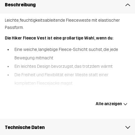
Beschreibung
Leichte, feuchtigkeitsableitende Fleeceweste mit elastischer
Passform.
Die Hiker Fleece Vest ist eine großartige Wahl, wenn du:
Eine weiche, langlebige Fleece-Schicht suchst, die jede
Bewegung mitmacht
Ein leichtes Design bevorzugst, das trotzdem wärmt
Die Freiheit und Flexibilität einer Weste statt einer
kompletten Fleecejacke magst
Die Hiker Fleece Vest ist eine superweiche und flexible Fleece-
Schicht, die für leichte Wärme und maximale Vielseitigkeit
Alle anzeigen
entwickelt wurde. Gefertigt aus dehnbarem,
feuchtigkeitsableitendem Microfleece mit angenehm angerauter
Innenseite hält sie dich trocken und komfortabel – egal, ob du
Technische Daten
aktiv bist oder dich entspannst. Elastische Einfassungen an