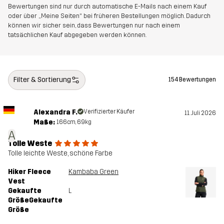
Bewertungen sind nur durch automatische E-Mails nach einem Kauf
Entworfen für
ALLROUND
WANDERN
oder über „Meine Seiten“ bei früheren Bestellungen möglich. Dadurch
können wir sicher sein, dass Bewertungen nur nach einem
Artikelnummer
14186_2001
tatsächlichen Kauf abgegeben werden können.
Filter & Sortierung
154 Bewertungen
Alexandra F.
Verifizierter Käufer
11. Juli 2026
Maße:
166cm, 69kg
A
Tolle Weste
Tolle leichte Weste, schöne Farbe
Hiker Fleece
Kambaba Green
Vest
Gekaufte
L
GrößeGekaufte
Größe