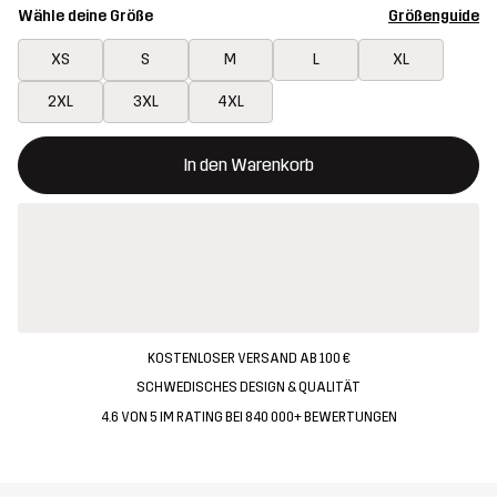
Wähle deine Größe
Größenguide
XS
S
M
L
XL
2XL
3XL
4XL
Dieser Button öffnet ein Fenster und legt den neuen Artikel in 
{{size}} nicht verfügbar
In den Warenkorb
KOSTENLOSER VERSAND AB 100 €
SCHWEDISCHES DESIGN & QUALITÄT
4.6 VON 5 IM RATING BEI 840 000+ BEWERTUNGEN