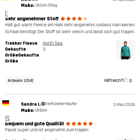
Maße:
160cm, 55kg
L
Sehr angenehmer Stoff
Hält gut warm. Fleece am Hals sehr angenehm, sodass man keinen
Schaal benötigt. Der Stoff ist sehr weich und lässt sich gut tragen.
Trekker Fleece
North Sea
Gekaufte
S
GrößeGekaufte
Größe
Hilfreich?
0
Artikelnr 10141
Sandra L.
Verifizierter Käufer
2. März 2026
Maße:
169cm
S
Bequem und gute Qualität
Passt super und ist angenehm zum tragen