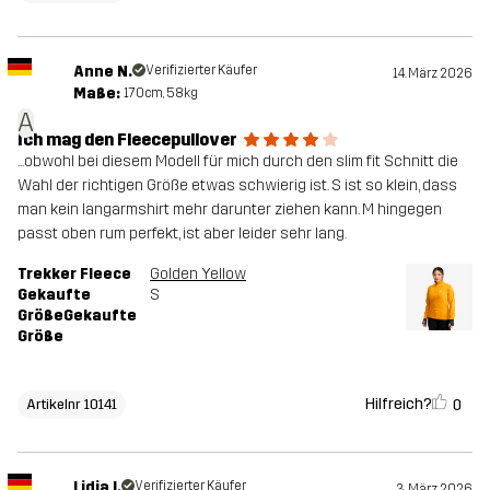
Anne N.
Verifizierter Käufer
14. März 2026
Maße:
170cm, 58kg
A
Ich mag den Fleecepullover
...obwohl bei diesem Modell für mich durch den slim fit Schnitt die
Wahl der richtigen Größe etwas schwierig ist. S ist so klein, dass
man kein langarmshirt mehr darunter ziehen kann. M hingegen
passt oben rum perfekt, ist aber leider sehr lang.
Trekker Fleece
Golden Yellow
Gekaufte
S
GrößeGekaufte
Größe
Hilfreich?
0
Artikelnr 10141
Lidia I.
Verifizierter Käufer
3. März 2026