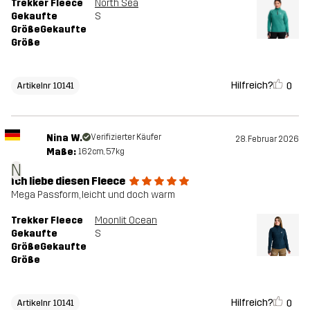
Trekker Fleece
North Sea
Gekaufte
S
GrößeGekaufte
Größe
Hilfreich?
0
Artikelnr 10141
Nina W.
Verifizierter Käufer
28. Februar 2026
Maße:
162cm, 57kg
N
Ich liebe diesen Fleece
Mega Passform, leicht und doch warm
Trekker Fleece
Moonlit Ocean
Gekaufte
S
GrößeGekaufte
Größe
Hilfreich?
0
Artikelnr 10141