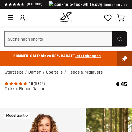
(846 380)
Kundenservice
Suchfilter löschen
SOMMER-SALE: bis zu 50% RABATT
Jetzt shoppen
Startseite
Damen
Oberteile
Fleece & Midlayers
€ 45
4.6 (6 364)
Trekker Fleece Damen
Model trägt