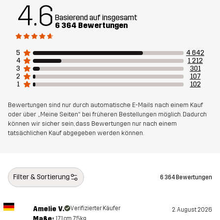
4.6
Entworfen für
WINTER-SPORTS
WANDERN
ALLROUND
Basierend auf insgesamt
6 364 Bewertungen
Artikelnummer
10141_2206
5
4 642
4
1 212
3
301
2
107
1
102
Bewertungen sind nur durch automatische E-Mails nach einem Kauf
oder über „Meine Seiten“ bei früheren Bestellungen möglich. Dadurch
können wir sicher sein, dass Bewertungen nur nach einem
tatsächlichen Kauf abgegeben werden können.
Filter & Sortierung
6 364 Bewertungen
Amelie V.
Verifizierter Käufer
2. August 2026
Maße:
171cm, 75kg