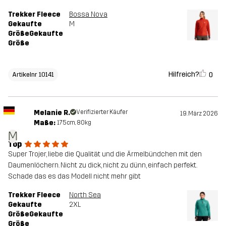
Trekker Fleece
Bossa Nova
Gekaufte
M
GrößeGekaufte
Größe
Hilfreich?
0
Artikelnr 10141
Melanie R.
Verifizierter Käufer
19. März 2026
Maße:
175cm, 80kg
M
Top
Super Trojer, liebe die Qualität und die Ärmelbündchen mit den
Daumenlöchern. Nicht zu dick, nicht zu dünn, einfach perfekt.
Schade das es das Modell nicht mehr gibt
Trekker Fleece
North Sea
Gekaufte
2XL
GrößeGekaufte
Größe