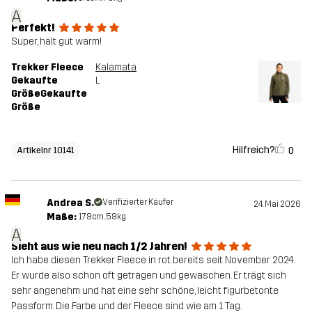
A
Perfekt!
Super, hält gut warm!
Trekker Fleece
Kalamata
Gekaufte
L
GrößeGekaufte
Größe
Hilfreich?
0
Artikelnr 10141
Andrea S.
Verifizierter Käufer
24. Mai 2026
Maße:
178cm, 58kg
A
Sieht aus wie neu nach 1/2 Jahren!
Ich habe diesen Trekker Fleece in rot bereits seit November 2024.
Er wurde also schon oft getragen und gewaschen. Er trägt sich
sehr angenehm und hat eine sehr schöne, leicht figurbetonte
Passform. Die Farbe und der Fleece sind wie am 1 Tag.