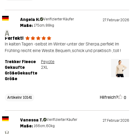
Angela H.
Verifizierter Käufer
27. Februar 2026
Maße:
175cm, 88kg
A
Perfekt!
In kalten Tagen -selbst im Winter-unter der Sherpa..perfekt Im
Frühling reicht eine Weste. Bequem, schick und praktisch , toll !
Trekker Fleece
Peyote
Gekaufte
2XL
GrößeGekaufte
Größe
Hilfreich?
0
Artikelnr 10141
Vanessa T.
Verifizierter Käufer
27. Februar 2026
Maße:
166cm, 60kg
V