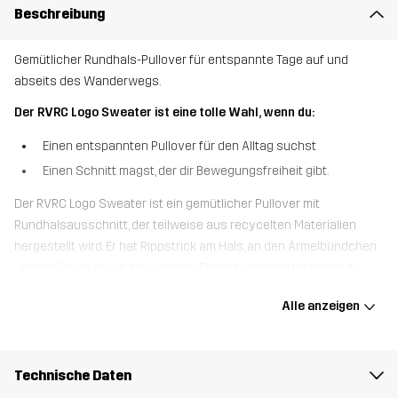
Beschreibung
Gemütlicher Rundhals-Pullover für entspannte Tage auf und
abseits des Wanderwegs.
Der RVRC Logo Sweater ist eine tolle Wahl, wenn du:
Einen entspannten Pullover für den Alltag suchst
Einen Schnitt magst, der dir Bewegungsfreiheit gibt.
Der RVRC Logo Sweater ist ein gemütlicher Pullover mit
Rundhalsausschnitt, der teilweise aus recycelten Materialien
hergestellt wird. Er hat Rippstrick am Hals, an den Ärmelbündchen
und am Saum sowie ein weiches Frottee-Innenfutter. Wenn du
einen Pullover mit langen Ärmeln suchst, der sich sowohl für
Alle anzeigen
entspannte Tageswanderungen als auch für gemütliche Stunden
auf der Couch eignet, ist der RVRC Logo Sweater genau das
Richtige für dich.
Technische Daten
Das Model
ist 174 cm und trägt S