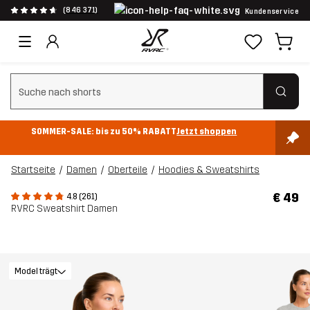
(846 371)
Kundenservice
Suchfilter löschen
SOMMER-SALE: bis zu 50% RABATT
Jetzt shoppen
Startseite
Damen
Oberteile
Hoodies & Sweatshirts
€ 49
4.8 (261)
RVRC Sweatshirt Damen
Model trägt