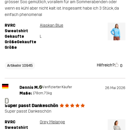
grösser. Soo gemütlich, vorallem für am Sommerabenden oder
wenn es kühl aber nicht kalt ist. Insgesamt habe ich 3 Stück, da
einfach phenomenal
RVRC
Alaskan Blue
Sweatshirt
Gekaufte
L
GrößeGekaufte
Größe
Hilfreich?
0
Artikelnr 10945
Dennis M.
Verifizierter Käufer
26. Mai 2026
Maße:
178cm, 73kg
D
Super passt Dankeschön
Super passt Dankeschön
RVRC
Grey Melange
Sweatshirt