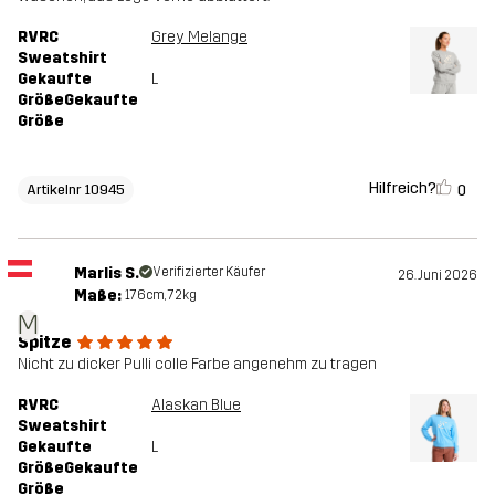
RVRC
Grey Melange
Sweatshirt
Gekaufte
L
GrößeGekaufte
Größe
Hilfreich?
0
Artikelnr 10945
Marlis S.
Verifizierter Käufer
26. Juni 2026
Maße:
176cm, 72kg
M
Spitze
Nicht zu dicker Pulli colle Farbe angenehm zu tragen
RVRC
Alaskan Blue
Sweatshirt
Gekaufte
L
GrößeGekaufte
Größe