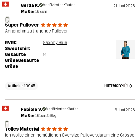
Gerda K.
Verifizierter Käufer
21. Juni 2026
Maße:
163cm
G
Super Pullover
Angenehm zu tragende Pullover
RVRC
Saxony Blue
Sweatshirt
Gekaufte
M
GrößeGekaufte
Größe
Hilfreich?
0
Artikelnr 10945
Fabiola V.
Verifizierter Käufer
6. Juni 2026
Maße:
161cm, 59kg
F
Tolles Material
Ich wollte einen gemütlichen Oversize Pullover, darum eine Grösse