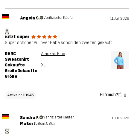
Angela S.
Verifizierter Käufer
11. Juli 2026
A
Sitzt super
Super schöner Pullover. Habe schon den zweiten gekauft
RVRC
Alaskan Blue
Sweatshirt
Gekaufte
XL
GrößeGekaufte
Größe
Hilfreich?
0
Artikelnr 10945
Sandra F.
Verifizierter Käufer
11. Juli 2026
Maße:
158cm, 58kg
S