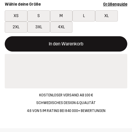
Wähle deine Größe
Größenguide
XS
S
M
L
XL
2XL
3XL
4XL
Dieser Button öffnet ein Fenster und legt den neuen Artikel in 
{{size}} nicht verfügbar
In den Warenkorb
KOSTENLOSER VERSAND AB 100 €
SCHWEDISCHES DESIGN & QUALITÄT
4.6 VON 5 IM RATING BEI 840 000+ BEWERTUNGEN