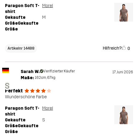
Paragon Soft T-
Morel
shirt
Gekaufte
M
GrößeGekaufte
Größe
Hilfreich?
0
Artikelnr 14488
Sarah W.
Verifizierter Käufer
17. Juni 2026
Maße:
162cm, 67kg
S
Perfekt
Wunderschöne Farbe
Paragon Soft T-
Morel
shirt
Gekaufte
S
GrößeGekaufte
Größe