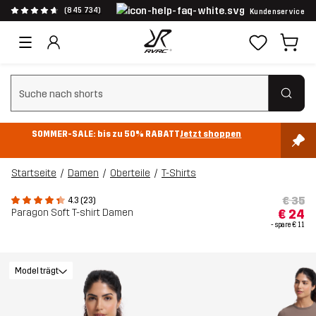
(845 734)
Kundenservice
Suchfilter löschen
SOMMER-SALE: bis zu 50% RABATT
Jetzt shoppen
Startseite
Damen
Oberteile
T-Shirts
€ 35
4.3 (23)
Paragon Soft T-shirt Damen
€ 24
- spare
€ 11
Model trägt