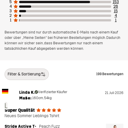
5
153
4
26
3
15
2
4
1
1
Bewertungen sind nur durch automatische E-Mails nach einem Kauf
oder über „Meine Seiten“ bei früheren Bestellungen möglich. Dadurch
können wir sicher sein, dass Bewertungen nur nach einem
tatsächlichen Kauf abgegeben werden können.
Filter & Sortierung
199 Bewertungen
Linda K.
Verifizierter Käufer
21. Juli 2026
Maße:
160cm, 54kg
L
Super Qualität
Neues Sommer Lieblings Tshirt
Stride Active T-
Peach Fuzz