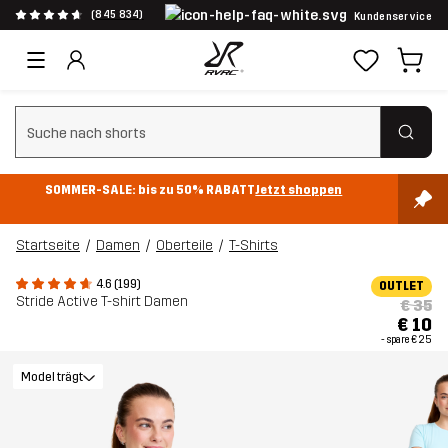
(845 834)
Kundenservice
Suchfilter löschen
SOMMER-SALE: bis zu 50% RABATT
Jetzt shoppen
Startseite
Damen
Oberteile
T-Shirts
4.6 (199)
OUTLET
Stride Active T-shirt Damen
€ 35
€ 10
- spare
€ 25
Model trägt