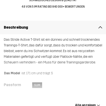
SCHWEDISCHES DESIGN & QUALITÄT
4.6 VON 5 IM RATING BEI 840 000+ BEWERTUNGEN
Beschreibung
Das Stride Active T-Shirt ist ein dünnes und schnell trocknendes
Trainings-T-Shirt, das dafür sorgt, dass du trocken und komfortabel
bleibst, wenn du ins Schwitzen kommst. Es ist aus recycelten
Materialien gefertigt und verfügt über Flatlock-Nähte, die ein
Scheuern verhindern - ein Muss für deine Trainingsgarderobe.
Das Model
ist 171 cm und trägt S
Passform
SLIM
Material 1
92% Polyester (Recyceltes), 8% Elastan
Alle anzeigen