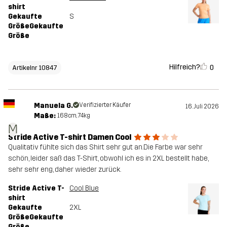
shirt
Gekaufte
S
GrößeGekaufte
Größe
Hilfreich?
0
Artikelnr 10847
Manuela G.
Verifizierter Käufer
16. Juli 2026
Maße:
168cm, 74kg
M
Stride Active T-shirt Damen Cool
Qualitativ fühlte sich das Shirt sehr gut an.Die Farbe war sehr
schön, leider saß das T-Shirt, obwohl ich es in 2XL bestellt habe,
sehr sehr eng, daher wieder zurück.
Stride Active T-
Cool Blue
shirt
Gekaufte
2XL
GrößeGekaufte
Größe