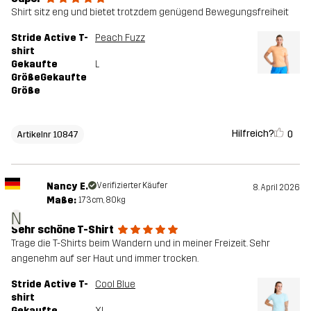
Shirt sitz eng und bietet trotzdem genügend Bewegungsfreiheit
Stride Active T-
Peach Fuzz
shirt
Gekaufte
L
GrößeGekaufte
Größe
Hilfreich?
0
Artikelnr 10847
Nancy E.
Verifizierter Käufer
8. April 2026
Maße:
173cm, 80kg
N
Sehr schöne T-Shirt
Trage die T-Shirts beim Wandern und in meiner Freizeit. Sehr
angenehm auf ser Haut und immer trocken.
Stride Active T-
Cool Blue
shirt
Gekaufte
XL