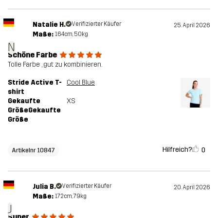
Natalie H.
Verifizierter Käufer
25. April 2026
Maße:
164cm, 50kg
N
Schöne Farbe
Tolle Farbe , gut zu kombinieren.
Stride Active T-
Cool Blue
shirt
Gekaufte
XS
GrößeGekaufte
Größe
Hilfreich?
0
Artikelnr 10847
Julia B.
Verifizierter Käufer
20. April 2026
Maße:
172cm, 79kg
J
Super