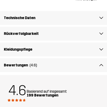
Gewicht
125g in Größe Medium
Nachhaltigkeit
Recycelte Bestandteile
Technische Daten
Mehr dazu
Entworfen für
ALLROUND
WANDERN
Rückverfolgbarkeit
Artikelnummer
10847_2289
Kleidungspflege
Bewertungen
(4.6)
4.6
Basierend auf insgesamt
199 Bewertungen