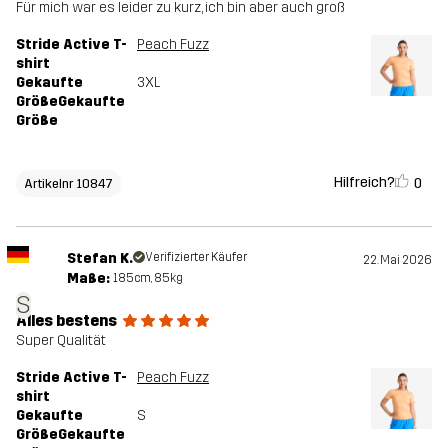
Für mich war es leider zu kurz, ich bin aber auch groß
Stride Active T-
Peach Fuzz
shirt
Gekaufte
3XL
GrößeGekaufte
Größe
Hilfreich?
0
Artikelnr 10847
Stefan K.
Verifizierter Käufer
22. Mai 2026
Maße:
185cm, 85kg
S
Alles bestens
Super Qualität
Stride Active T-
Peach Fuzz
shirt
Gekaufte
S
GrößeGekaufte