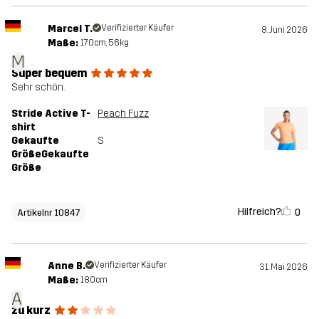
Marcel T.
Verifizierter Käufer
8. Juni 2026
Maße:
170cm, 56kg
M
Super bequem
Sehr schön.
Stride Active T-
Peach Fuzz
shirt
Gekaufte
S
GrößeGekaufte
Größe
Hilfreich?
0
Artikelnr 10847
Anne B.
Verifizierter Käufer
31. Mai 2026
Maße:
180cm
A
zu kurz