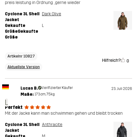
preis leistung in Ordnung , gerne wieder
Cyclone 3L Shell
Dark Olive
Jacket
Gekaufte
L
GrößeGekaufte
Größe
Artikelnr 10827
Hilfreich?
0
Aktuellste Version
Lucas B.
Verifizierter Käufer
23. Juli 2026
Maße:
173cm, 75kg
L
Perfekt
Mit der Jacke kann man schwimmen gehen und bleibt trocken
Cyclone 3L Shell
Anthracite
Jacket
Gekaufte
M