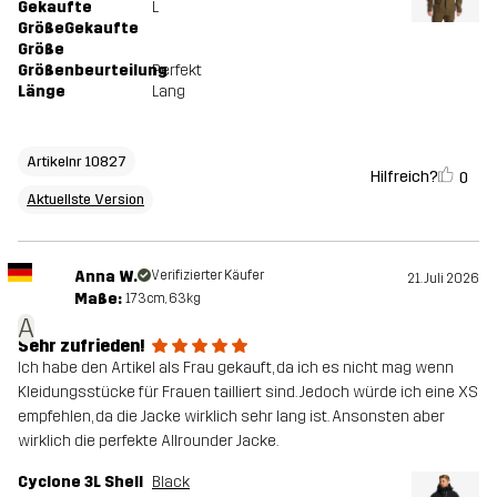
Gekaufte
L
GrößeGekaufte
Größe
Größenbeurteilung
Perfekt
Länge
Lang
Artikelnr 10827
Hilfreich?
0
Aktuellste Version
Anna W.
Verifizierter Käufer
21. Juli 2026
Maße:
173cm, 63kg
A
Sehr zufrieden!
Ich habe den Artikel als Frau gekauft, da ich es nicht mag wenn
Kleidungsstücke für Frauen tailliert sind. Jedoch würde ich eine XS
empfehlen, da die Jacke wirklich sehr lang ist. Ansonsten aber
wirklich die perfekte Allrounder Jacke.
Cyclone 3L Shell
Black