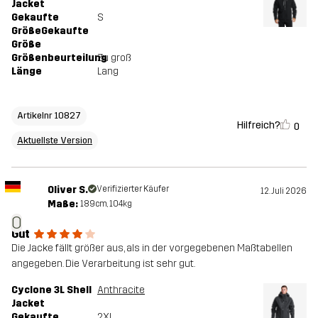
Jacket
Gekaufte
S
GrößeGekaufte
Größe
Größenbeurteilung
Zu groß
Länge
Lang
Artikelnr 10827
Hilfreich?
0
Aktuellste Version
Oliver S.
Verifizierter Käufer
12. Juli 2026
Maße:
189cm, 104kg
O
Gut
Die Jacke fällt größer aus, als in der vorgegebenen Maßtabellen
angegeben. Die Verarbeitung ist sehr gut.
Cyclone 3L Shell
Anthracite
Jacket
Gekaufte
2XL