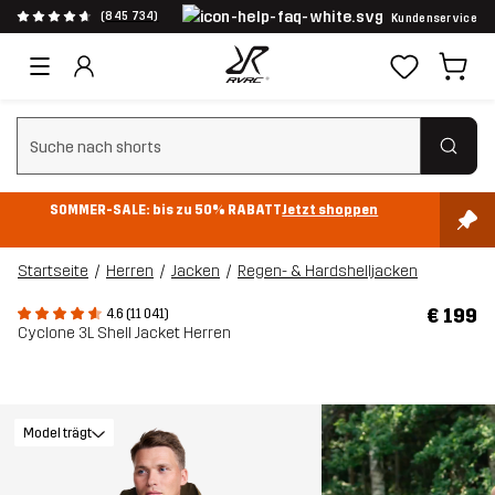
(845 734)
Kundenservice
Suchfilter löschen
SOMMER-SALE: bis zu 50% RABATT
Jetzt shoppen
Startseite
Herren
Jacken
Regen- & Hardshelljacken
€ 199
4.6 (11 041)
Cyclone 3L Shell Jacket Herren
Model trägt