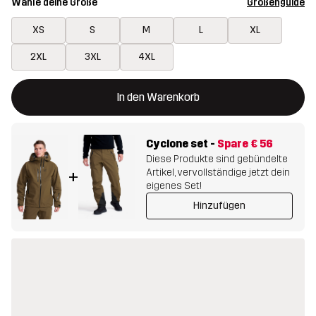
Wähle deine Größe
Größenguide
XS
S
M
L
XL
2XL
3XL
4XL
Dieser Button öffnet ein Fenster und legt den neuen Artikel in 
{{size}} nicht verfügbar
In den Warenkorb
Cyclone set
-
Spare
€ 56
Diese Produkte sind gebündelte
Artikel, vervollständige jetzt dein
+
eigenes Set!
Hinzufügen