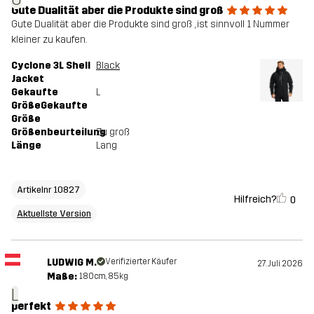
Gute Dualität aber die Produkte sind groß
Nachhaltigkeit
Recycelte Bestandteile
Mehr dazu
Gute Dualität aber die Produkte sind groß , ist sinnvoll 1 Nummer
kleiner zu kaufen.
Entworfen für
WANDERN
ALLROUND
ALPINSKI
Cyclone 3L Shell
Black
Jacket
Artikelnummer
10827_962
Gekaufte
L
GrößeGekaufte
Größe
Versionen
Aktuellste Version
Größenbeurteilung
Zu groß
Hier
kannst du die Versionshistorik sehen
Länge
Lang
Artikelnr 10827
Hilfreich?
0
Aktuellste Version
LUDWIG M.
Verifizierter Käufer
27. Juli 2026
Maße:
180cm, 85kg
L
perfekt