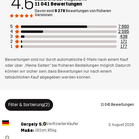
4.6
11 041 Bewertungen
Das Model
ist 187 cm und trägt L
Davon sind
9 278
Bewertungen von früheren
Versionen.
Passform
REGULAR
5
7 660
4
2 595
3
438
Material
85% Polyamid (Recycelt), 15% Elastan
2
171
1
177
Material
100% Polyester
Bewertungen sind nur durch automatische E-Mails nach einem Kauf
Rückseite
oder über „Meine Seiten“ bei früheren Bestellungen möglich. Dadurch
können wir sicher sein, dass Bewertungen nur nach einem
tatsächlichen Kauf abgegeben werden können.
Mesh
95% Polyester (Recyceltes), 5%
Polyester
Membran
Wassersäule: 20 000 mm
Filter & Sortierung
(2)
11 041 Bewertungen
Atmungsaktivität: 20 000 g/m²/24h
Gergely S.
Verifizierter Käufer
3. August 2026
Gewicht
829g in Größe Medium
Maße:
182cm, 85kg
G