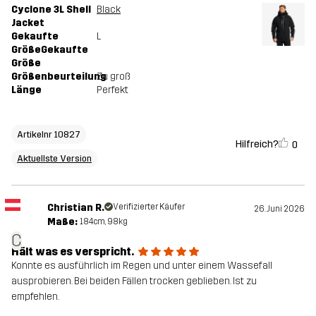
Cyclone 3L Shell
Black
Jacket
Gekaufte
L
GrößeGekaufte
Größe
Größenbeurteilung
Zu groß
Länge
Perfekt
Artikelnr 10827
Hilfreich?
0
Aktuellste Version
Christian R.
Verifizierter Käufer
26. Juni 2026
Maße:
184cm, 98kg
C
Hält was es verspricht.
Konnte es ausführlich im Regen und unter einem Wassefall
ausprobieren. Bei beiden Fällen trocken geblieben. Ist zu
empfehlen.