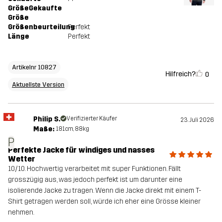
GrößeGekaufte
Größe
Größenbeurteilung
Perfekt
Länge
Perfekt
Artikelnr 10827
Hilfreich?
0
Aktuellste Version
Philip S.
Verifizierter Käufer
23. Juli 2026
Maße:
181cm, 88kg
P
Perfekte Jacke für windiges und nasses
Wetter
10/10. Hochwertig verarbeitet mit super Funktionen. Fällt
grosszügig aus, was jedoch perfekt ist um darunter eine
isolierende Jacke zu tragen. Wenn die Jacke direkt mit einem T-
Shirt getragen werden soll, würde ich eher eine Grösse kleiner
nehmen.