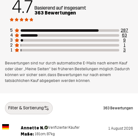
4.7
Futter 1
95% Polyester (Recyceltes), 5%
Basierend auf insgesamt
Polyester
363 Bewertungen
Futter 2
100% Polyester
5
287
4
63
3
9
Membran
Wassersäule: 20 000 mm
2
1
1
3
Atmungsaktivität: 10 000 g/m²/24h
Bewertungen sind nur durch automatische E-Mails nach einem Kauf
Gewicht
1183g in Größe Medium
oder über „Meine Seiten“ bei früheren Bestellungen möglich. Dadurch
können wir sicher sein, dass Bewertungen nur nach einem
tatsächlichen Kauf abgegeben werden können.
Nachhaltigkeit
Recycelte Bestandteile
Mehr dazu
Entworfen für
ALPINSKI
Filter & Sortierung
363 Bewertungen
Artikelnummer
10755_2001
Annette N.
Verifizierter Käufer
1. August 2026
Maße:
181cm, 87kg