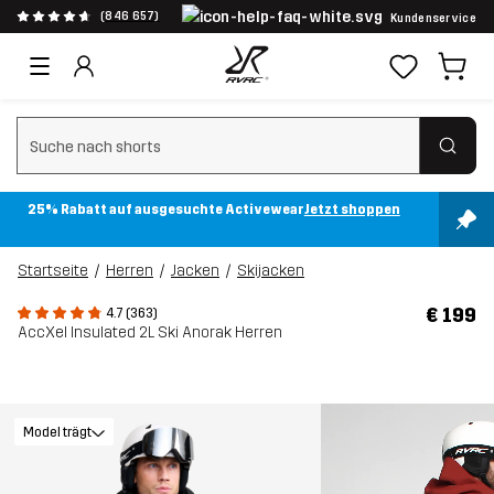
(846 657)
Kundenservice
Suchfilter löschen
25% Rabatt auf ausgesuchte Activewear
Jetzt shoppen
Startseite
Herren
Jacken
Skijacken
€ 199
4.7 (363)
AccXel Insulated 2L Ski Anorak Herren
Model trägt