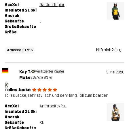
AccXel
Garden Topiary/Mango Mint
Insulated 2L Ski
Anorak
Gekaufte
L
GrößeGekaufte
Größe
Hilfreich?
0
Artikelnr 10755
Kay T.
Verifizierter Käufer
3. Mai 2026
Maße:
187cm, 83kg
K
Tolles Jacke
Tolles Jacke, sehr stylisch und sehr lang. Toll zum boarden
AccXel
Anthracite/Rubber
Insulated 2L Ski
Anorak
Gekaufte
XL
GrößeGekaufte