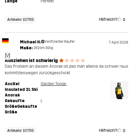
Länge
Perfekt
Hilfreich?
0
Artikelnr 10755
Michael H.
Verifizierter Käufer
7. April 2026
Maße:
182cm, 91kg
M
Ausziehen ist schwierig
Das Problem an diesem Anorak ist,das man alleine da schwer raus
kommt!deswegen zurückgeschickt
AccXel
Garden Topiary/Mango Mint
Insulated 2L Ski
Anorak
Gekaufte
L
GrößeGekaufte
Größe
Hilfreich?
0
Artikelnr 10755