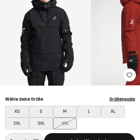
Wähle deine Größe
Größenguide
XS
S
M
L
XL
2XL
3XL
4XL
Dieser Button öffnet ein Fenster und legt den neuen Artikel in 
{{size}} nicht verfügbar