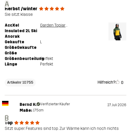
A
Herbst /winter
Sie sitzt klasse
AccXel
Garden Topiary/Mango Mint
Insulated 2L Ski
Anorak
Gekaufte
L
GrößeGekaufte
Größe
Größenbeurteilung
Perfekt
Länge
Perfekt
Hilfreich?
0
Artikelnr 10755
Bernd H.
Verifizierter Käufer
27. Juli 2026
Maße:
175cm
B
Top
Sitzt super. Features sind top. Zur Wärme kann ich noch nichts