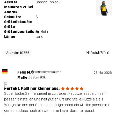
AccXel
Garden Topiary/Mango Mint
Insulated 2L Ski
Anorak
Gekaufte
S
GrößeGekaufte
Größe
Größenbeurteilung
Zu klein
Länge
Lang
Hilfreich?
0
Artikelnr 10755
Felix M.
Verifizierter Käufer
28. Mai 2026
Maße:
188cm, 93kg
F
Perfekt. Fällt nur kleiner aus.
Super Jacke. Sehr angenehm zu tragen. Kaputze lässt sich sehr
passen einstellen und hält gut an Ort und Stelle. Nutze sie als
Windjacke ans der See. Ich benötige sonst die XL. Hier passt die L
genau, sodass noch ein wärmerer Layer darunter passt.