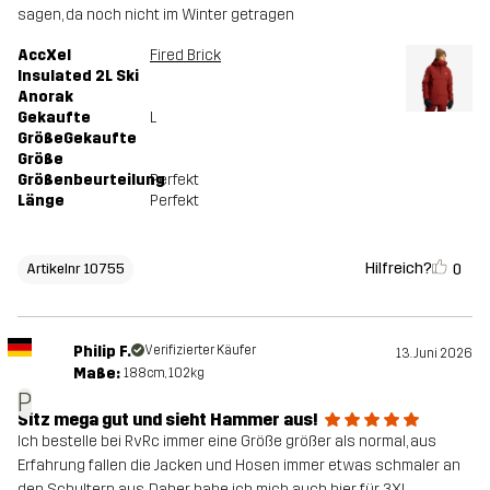
sagen, da noch nicht im Winter getragen
AccXel
Fired Brick
Insulated 2L Ski
Anorak
Gekaufte
L
GrößeGekaufte
Größe
Größenbeurteilung
Perfekt
Länge
Perfekt
Hilfreich?
0
Artikelnr 10755
Philip F.
Verifizierter Käufer
13. Juni 2026
Maße:
188cm, 102kg
P
Sitz mega gut und sieht Hammer aus!
Ich bestelle bei RvRc immer eine Größe größer als normal, aus
Erfahrung fallen die Jacken und Hosen immer etwas schmaler an
den Schultern aus. Daher habe ich mich auch hier für 3XL