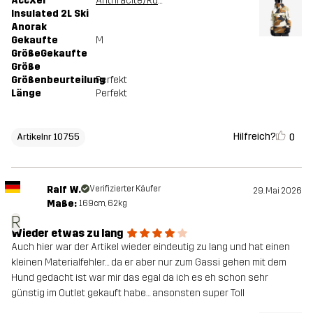
AccXel
Anthracite/Rubber
Insulated 2L Ski
Anorak
Gekaufte
M
GrößeGekaufte
Größe
Größenbeurteilung
Perfekt
Länge
Perfekt
Hilfreich?
0
Artikelnr 10755
Ralf W.
Verifizierter Käufer
29. Mai 2026
Maße:
169cm, 62kg
R
Wieder etwas zu lang
Auch hier war der Artikel wieder eindeutig zu lang und hat einen
kleinen Materialfehler… da er aber nur zum Gassi gehen mit dem
Hund gedacht ist war mir das egal da ich es eh schon sehr
günstig im Outlet gekauft habe… ansonsten super Toll