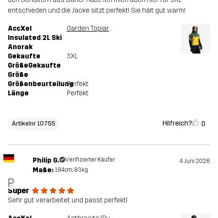
entschieden und die Jacke sitzt perfekt! Sie hält gut warm!
AccXel
Garden Topiary/Mango Mint
Insulated 2L Ski
Anorak
Gekaufte
3XL
GrößeGekaufte
Größe
Größenbeurteilung
Perfekt
Länge
Perfekt
Hilfreich?
0
Artikelnr 10755
Philip G.
Verifizierter Käufer
4. Juni 2026
Maße:
184cm, 83kg
P
Super
Sehr gut verarbeitet und passt perfekt!