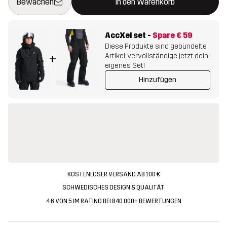
Bewachen
In den Warenkorb
AccXel set
-
Spare
€ 59
Diese Produkte sind gebündelte
Artikel, vervollständige jetzt dein
+
eigenes Set!
Hinzufügen
KOSTENLOSER VERSAND AB 100 €
SCHWEDISCHES DESIGN & QUALITÄT
4.6 VON 5 IM RATING BEI 840 000+ BEWERTUNGEN