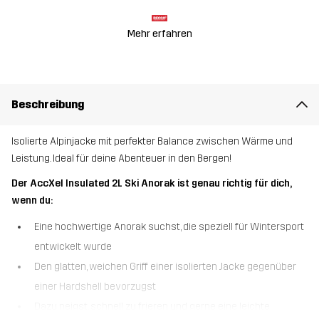
Mehr erfahren
Beschreibung
Isolierte Alpinjacke mit perfekter Balance zwischen Wärme und
Leistung. Ideal für deine Abenteuer in den Bergen!
Der AccXel Insulated 2L Ski Anorak ist genau richtig für dich,
wenn du:
Eine hochwertige Anorak suchst, die speziell für Wintersport
entwickelt wurde
Den glatten, weichen Griff einer isolierten Jacke gegenüber
einer Hardshell bevorzugst
Dazu neigst, schnell zu frieren und gerne eine leichte