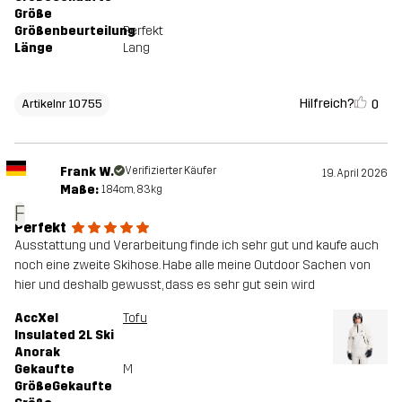
Größe
Größenbeurteilung
Perfekt
Länge
Lang
Hilfreich?
0
Artikelnr 10755
Frank W.
Verifizierter Käufer
19. April 2026
Maße:
184cm, 83kg
F
Perfekt
Ausstattung und Verarbeitung finde ich sehr gut und kaufe auch
noch eine zweite Skihose. Habe alle meine Outdoor Sachen von
hier und deshalb gewusst, dass es sehr gut sein wird
AccXel
Tofu
Insulated 2L Ski
Anorak
Gekaufte
M
GrößeGekaufte