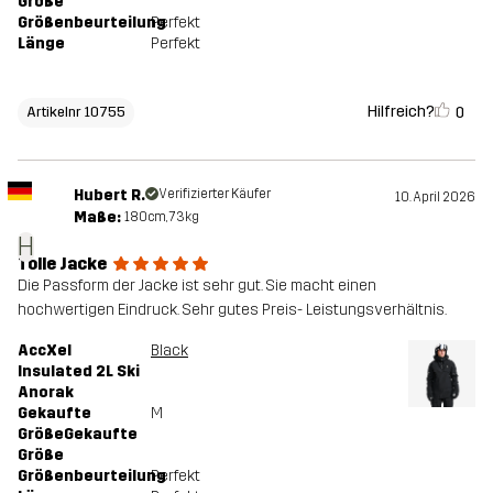
Größe
Größenbeurteilung
Perfekt
Länge
Perfekt
Hilfreich?
0
Artikelnr 10755
Hubert R.
Verifizierter Käufer
10. April 2026
Maße:
180cm, 73kg
H
Tolle Jacke
Die Passform der Jacke ist sehr gut. Sie macht einen
hochwertigen Eindruck. Sehr gutes Preis- Leistungsverhältnis.
AccXel
Black
Insulated 2L Ski
Anorak
Gekaufte
M
GrößeGekaufte
Größe
Größenbeurteilung
Perfekt