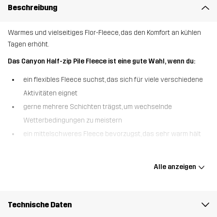
Beschreibung
Warmes und vielseitiges Flor-Fleece, das den Komfort an kühlen
Tagen erhöht.
Das Canyon Half-zip Pile Fleece ist eine gute Wahl, wenn du:
ein flexibles Fleece suchst, das sich für viele verschiedene
Aktivitäten eignet
gerne mehrere Schichten trägst, um wechselnde
Wetterbedingungen zu meistern
ein mittelschweres Fleece bevorzugst, das sehr warm hält
Das Canyon Half-Zip Pile Fleece ist dein Lieblingsoberteil für
kuschelige Wärme und vielseitige Leistung. Dieses Fleece ist aus
Alle anzeigen
weichem, recyceltem Material hergestellt und hat eine weiche
Innenseite, die sich bei all deinen Outdoor-Aktivitäten angenehm
auf der Haut anfühlt. Dank des halblangen Reißverschlusses lässt
Technische Daten
sich das Fleece leicht an- und ausziehen und bietet gleichzeitig