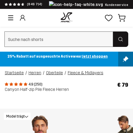
(846 714)
Kundenservice
Suchfilter löschen
25% Rabatt auf ausgesuchte Activewear
Jetzt shoppen
Startseite
Herren
Oberteile
Fleece & Midlayers
€ 79
4.9 (250)
Canyon Half-zip Pile Fleece Herren
Model trägt