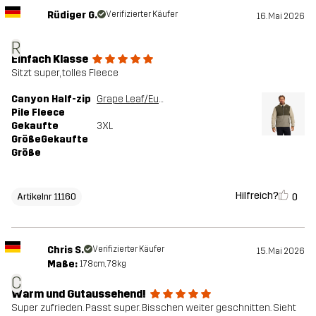
Rüdiger G.
Verifizierter Käufer
16. Mai 2026
R
Einfach Klasse
Sitzt super, tolles Fleece
Canyon Half-zip
Grape Leaf/Eucalyptus
Pile Fleece
Gekaufte
3XL
GrößeGekaufte
Größe
Hilfreich?
0
Artikelnr 11160
Chris S.
Verifizierter Käufer
15. Mai 2026
Maße:
178cm, 78kg
C
Warm und Gutaussehend!
Super zufrieden. Passt super. Bisschen weiter geschnitten. Sieht