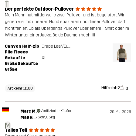
T
Der perfekte Outdoor-Pullover
Mein Mann hat mittlerweile zwei Pullover und ist begeistert. Wir
gehen viel mit unseren Hund spazieren und dieser Pullover darf
nicht fehlen. Ob als Übergangs Pullover über einem T Shirt oder im
Winter unter einer Jacke. Beide Daumen hoch!!!!!
Canyon Half-zip
Grape Leaf/Eucalyptus
Pile Fleece
Gekaufte
XL
GrößeGekaufte
Größe
Hilfreich?
0
Artikelnr 11160
Marc M.
Verifizierter Käufer
29. Mai 2026
Maße:
175cm, 85kg
M
Tolles Teil