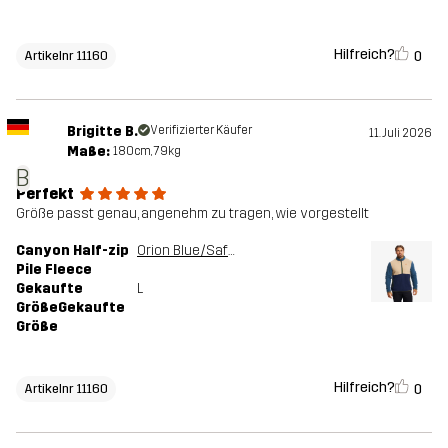
Hilfreich?
0
Artikelnr 11160
Brigitte B.
Verifizierter Käufer
11. Juli 2026
Maße:
180cm, 79kg
B
Perfekt
Größe passt genau, angenehm zu tragen, wie vorgestellt
Canyon Half-zip
Orion Blue/Safari Beige
Pile Fleece
Gekaufte
L
GrößeGekaufte
Größe
Hilfreich?
0
Artikelnr 11160