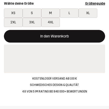
Wähle deine Größe
Größenguide
XS
S
M
L
XL
2XL
3XL
4XL
Dieser Button öffnet ein Fenster und legt den neuen Artikel in 
{{size}} nicht verfügbar
In den Warenkorb
KOSTENLOSER VERSAND AB 100 €
SCHWEDISCHES DESIGN & QUALITÄT
4.6 VON 5 IM RATING BEI 840 000+ BEWERTUNGEN