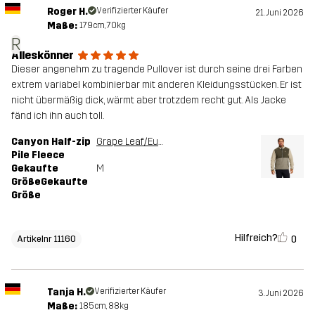
Roger H.
Verifizierter Käufer
21. Juni 2026
Maße:
179cm, 70kg
R
Alleskönner
Dieser angenehm zu tragende Pullover ist durch seine drei Farben
extrem variabel kombinierbar mit anderen Kleidungsstücken. Er ist
nicht übermäßig dick, wärmt aber trotzdem recht gut. Als Jacke
fänd ich ihn auch toll.
Canyon Half-zip
Grape Leaf/Eucalyptus
Pile Fleece
Gekaufte
M
GrößeGekaufte
Größe
Hilfreich?
0
Artikelnr 11160
Tanja H.
Verifizierter Käufer
3. Juni 2026
Maße:
185cm, 88kg