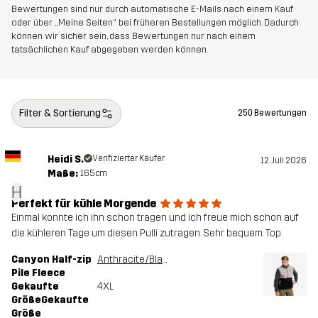
Bewertungen sind nur durch automatische E-Mails nach einem Kauf
Entworfen für
WANDERN
ALLROUND
oder über „Meine Seiten“ bei früheren Bestellungen möglich. Dadurch
können wir sicher sein, dass Bewertungen nur nach einem
tatsächlichen Kauf abgegeben werden können.
Artikelnummer
11160_4980
Filter & Sortierung
250 Bewertungen
Heidi S.
Verifizierter Käufer
12. Juli 2026
Maße:
165cm
H
Perfekt für kühle Morgende
Einmal konnte ich ihn schon tragen und ich freue mich schon auf
die kühleren Tage um diesen Pulli zutragen. Sehr bequem. Top
Canyon Half-zip
Anthracite/Black
Pile Fleece
Gekaufte
4XL
GrößeGekaufte
Größe