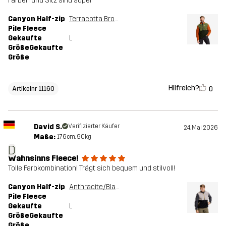
Farben und Sitz sind super
Canyon Half-zip
Terracotta Brown/Cypress
Pile Fleece
Gekaufte
L
GrößeGekaufte
Größe
Hilfreich?
0
Artikelnr 11160
David S.
Verifizierter Käufer
24. Mai 2026
Maße:
176cm, 90kg
D
Wahnsinns Fleece!
Tolle Farbkombination! Trägt sich bequem und stilvoll!
Canyon Half-zip
Anthracite/Black
Pile Fleece
Gekaufte
L
GrößeGekaufte
Größe