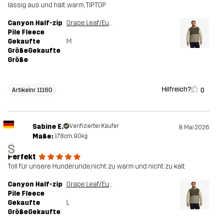
lässig aus und hält warm, TIPTOP
Canyon Half-zip
Grape Leaf/Eucalyptus
Pile Fleece
Gekaufte
M
GrößeGekaufte
Größe
Hilfreich?
0
Artikelnr 11160
Sabine E.
Verifizierter Käufer
8. Mai 2026
Maße:
178cm, 90kg
S
Perfekt
Toll für unsere Hunderunde,nicht zu warm und nicht zu kalt
Canyon Half-zip
Grape Leaf/Eucalyptus
Pile Fleece
Gekaufte
L
GrößeGekaufte