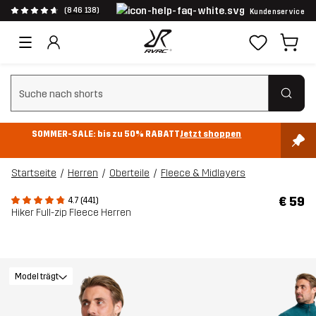
(846 138)
Kundenservice
Suchfilter löschen
SOMMER-SALE: bis zu 50% RABATT
Jetzt shoppen
Startseite
Herren
Oberteile
Fleece & Midlayers
€ 59
4.7 (441)
Hiker Full-zip Fleece Herren
Model trägt