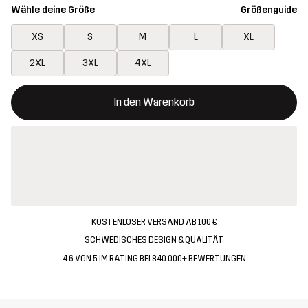
Wähle deine Größe
Größenguide
XS
S
M
L
XL
2XL
3XL
4XL
Dieser Button öffnet ein Fenster und legt den neuen Artikel in 
{{size}} nicht verfügbar
In den Warenkorb
KOSTENLOSER VERSAND AB 100 €
SCHWEDISCHES DESIGN & QUALITÄT
4.6 VON 5 IM RATING BEI 840 000+ BEWERTUNGEN