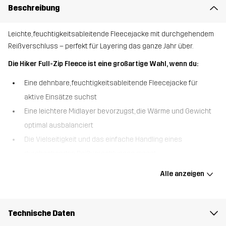
Beschreibung
Leichte, feuchtigkeitsableitende Fleecejacke mit durchgehendem
Reißverschluss – perfekt für Layering das ganze Jahr über.
Die Hiker Full-Zip Fleece ist eine großartige Wahl, wenn du:
Eine dehnbare, feuchtigkeitsableitende Fleecejacke für
aktive Einsätze suchst
Eine leichtere Midlayer bevorzugst, die Wärme und Gewicht
optimal ausbalanciert
Die Vielseitigkeit und das einfache Handling eines
durchgehenden Reißverschlusses magst
Die Hiker Full-Zip Fleece ist eine weiche, atmungsaktive
Alle anzeigen
Fleecejacke aus strapazierfähigem, feuchtigkeitsableitendem
Microfleece, die jede Bewegung mitmacht. Sie ist für alles gemacht
– von kühlen Wanderungen bis hin zu Alltagsaktivitäten – und
Technische Daten
bietet mit elastischen Einfassungen an Kragen, Bündchen und