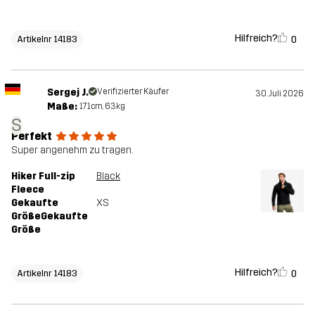
Hilfreich?
0
Artikelnr 14183
Sergej J.
Verifizierter Käufer
30. Juli 2026
Maße:
171cm, 63kg
S
Perfekt
Super angenehm zu tragen.
Hiker Full-zip
Black
Fleece
Gekaufte
XS
GrößeGekaufte
Größe
Hilfreich?
0
Artikelnr 14183