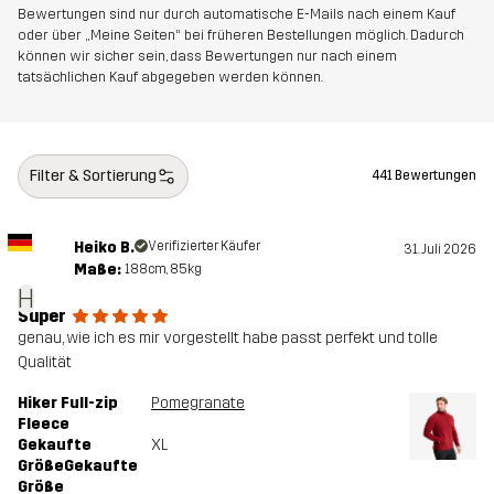
Bewertungen sind nur durch automatische E-Mails nach einem Kauf
Nachhaltigkeit
Bluesign® approved
Mehr dazu
oder über „Meine Seiten“ bei früheren Bestellungen möglich. Dadurch
können wir sicher sein, dass Bewertungen nur nach einem
tatsächlichen Kauf abgegeben werden können.
Entworfen für
ALLROUND
WANDERN
Artikelnummer
14183_2008
Filter & Sortierung
441 Bewertungen
Heiko B.
Verifizierter Käufer
31. Juli 2026
Maße:
188cm, 85kg
H
Super
genau, wie ich es mir vorgestellt habe passt perfekt und tolle
Qualität
Hiker Full-zip
Pomegranate
Fleece
Gekaufte
XL
GrößeGekaufte
Größe