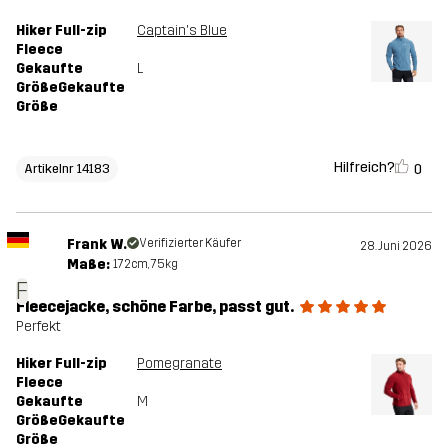
Hiker Full-zip
Captain's Blue
Fleece
Gekaufte
L
GrößeGekaufte
Größe
Hilfreich?
0
Artikelnr 14183
Frank W.
Verifizierter Käufer
28. Juni 2026
Maße:
172cm, 75kg
F
Fleecejacke, schöne Farbe, passt gut.
Perfekt
Hiker Full-zip
Pomegranate
Fleece
Gekaufte
M
GrößeGekaufte
Größe