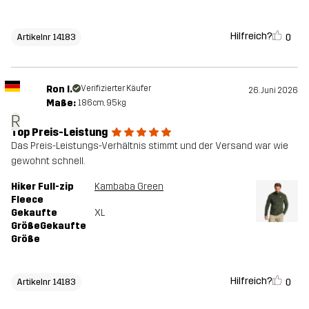
Hilfreich?
0
Artikelnr 14183
Ron I.
Verifizierter Käufer
26. Juni 2026
Maße:
186cm, 95kg
R
Top Preis-Leistung
Das Preis-Leistungs-Verhältnis stimmt und der Versand war wie
gewohnt schnell.
Hiker Full-zip
Kambaba Green
Fleece
Gekaufte
XL
GrößeGekaufte
Größe
Hilfreich?
0
Artikelnr 14183