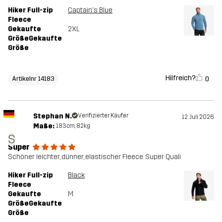
Hiker Full-zip
Captain's Blue
Fleece
Gekaufte
2XL
GrößeGekaufte
Größe
Hilfreich?
0
Artikelnr 14183
Stephan N.
Verifizierter Käufer
12. Juli 2026
Maße:
183cm, 82kg
S
Super
Schöner leichter, dünner, elastischer Fleece. Super Quali
Hiker Full-zip
Black
Fleece
Gekaufte
M
GrößeGekaufte
Größe