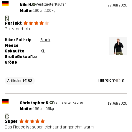
Nils H.
Verifizierter Käufer
22. Juli 2026
Maße:
190cm, 100kg
N
Perfekt
Gut verarbeitet
Hiker Full-zip
Black
Fleece
Gekaufte
XL
GrößeGekaufte
Größe
Hilfreich?
0
Artikelnr 14183
Christopher K.
Verifizierter Käufer
19. Juli 2026
Maße:
196cm, 96kg
C
Super
Das Fleece ist super leicht und angenehm warm!