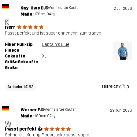
Kay-Uwe B.
Verifizierter Käufer
2. Juli 2026
Maße:
178cm, 94kg
K
Herr
Passt perfekt und ist super angenehm zum tragen
Hiker Full-zip
Captain's Blue
Fleece
Gekaufte
XL
GrößeGekaufte
Größe
Hilfreich?
0
Artikelnr 14183
Werner F.
Verifizierter Käufer
29. Juni 2026
Maße:
180cm, 92kg
W
Passt perfekt 👍
Schnelle Lieferung. Fleecejacke passt super.