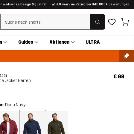
chwedisches Design & Qualität
4.6 von 5 im Rating bei 840 000+ Bewertungen
Suchfilter löschen
n
Guides
Aktionen
ULTRA
€ 69
(129)
ce Jacket Herren
be:
Deep Navy