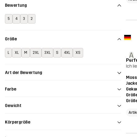
Bewertung
5
4
3
2
Größe
L
XL
M
2XL
3XL
S
4XL
XS
A
Perf
Ich li
Art der Bewertung
Moss 
Jack
Geka
Farbe
Größ
Größ
Gewicht
Arti
Körpergröße