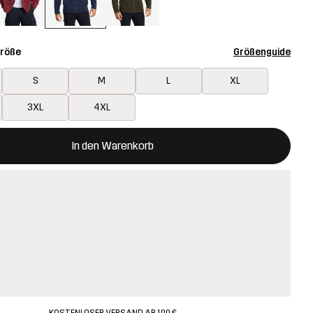
Größe
Größenguide
S
M
L
XL
3XL
4XL
 öffnet ein Fenster und legt den neuen Artikel in den Warenkorb.
t verfügbar
In den Warenkorb
KOSTENLOSER VERSAND AB 100 €