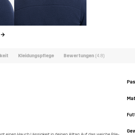
n
keit
Kleidungspflege
Bewertungen
(4.8)
Pa
Mat
Fut
Gew
 einen Hauch Lässigkeit in deinen Alltag. Auf das weiche Pile-