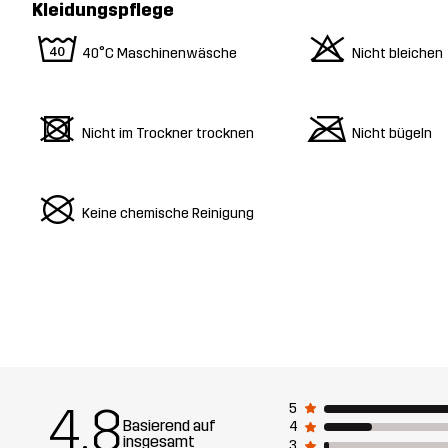
Kleidungspflege
8
o
40°C Maschinenwäsche
Nicht bleichen
d
m
Nicht im Trockner trocknen
Nicht bügeln
U
Keine chemische Reinigung
4.8
5
Basierend auf
4
insgesamt
3