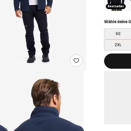
Bestseller
Wähle deine 
XS
2XL
Dieser Button
{{size}} nich