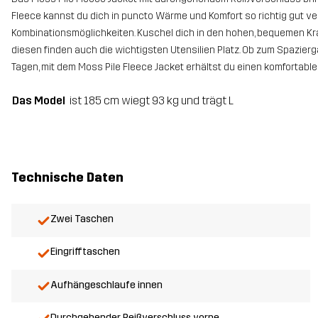
Fleece kannst du dich in puncto Wärme und Komfort so richtig gut v
Kombinationsmöglichkeiten. Kuschel dich in den hohen, bequemen Kra
diesen finden auch die wichtigsten Utensilien Platz. Ob zum Spazierg
Tagen, mit dem Moss Pile Fleece Jacket erhältst du einen komfortable
Das Model
ist 185 cm wiegt 93 kg und trägt L
Technische Daten
Zwei Taschen
Eingrifftaschen
Aufhängeschlaufe innen
Durchgehender Reißverschluss vorne