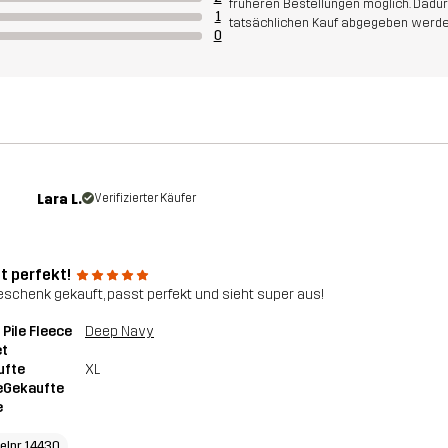
früheren Bestellungen möglich. Dadu
1
tatsächlichen Kauf abgegeben werde
0
Lara L.
Verifizierter Käufer
t perfekt!
eschenk gekauft, passt perfekt und sieht super aus!
Pile Fleece
Deep Navy
et
ufte
XL
eGekaufte
e
kelnr 14430