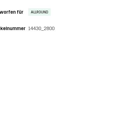
worfen für
ALLROUND
ikelnummer
14430_2800