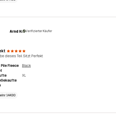
Arnd H.
Verifizierter Käufer
ekt
ebe dieses Teil. Sitzt Perfekt
Pile Fleece
Black
et
ufte
XL
eGekaufte
e
kelnr 14430