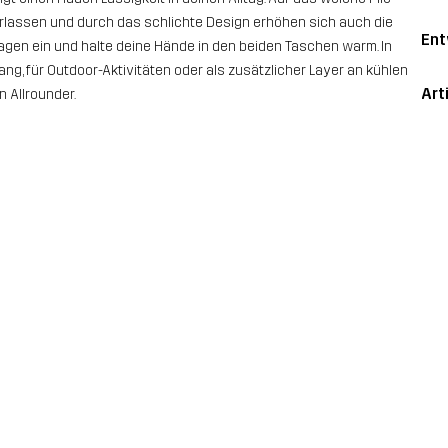
erlassen und durch das schlichte Design erhöhen sich auch die
Ent
gen ein und halte deine Hände in den beiden Taschen warm. In
ang, für Outdoor-Aktivitäten oder als zusätzlicher Layer an kühlen
Art
n Allrounder.