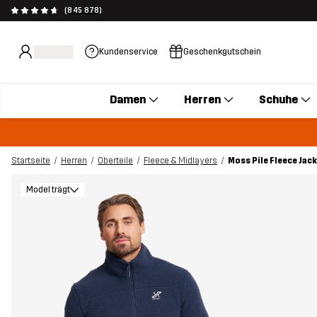
(845 878)
Kundenservice
Geschenkgutschein
Damen
Herren
Schuhe
Startseite
Herren
Oberteile
Fleece & Midlayers
Moss Pile Fleece Jac
Model trägt