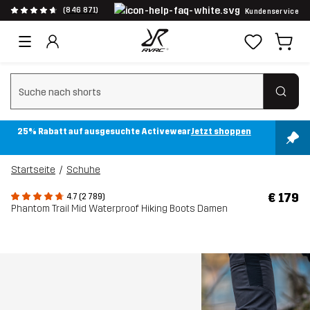
(846 871)
Kundenservice
Suchfilter löschen
25% Rabatt auf ausgesuchte Activewear
Jetzt shoppen
Startseite
Schuhe
€ 179
4.7 (2 789)
Phantom Trail Mid Waterproof Hiking Boots Damen