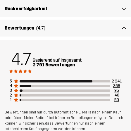
Oberteil
100% Polyester
Rückverfolgbarkeit
Zwischensohle
100% Ethylene-vinyl Acetate
Bewertungen
(4.7)
Laufsohle
100% Gummi
4.7
Gewicht
415g
Basierend auf insgesamt
2 791 Bewertungen
Entworfen für
ALLROUND
WANDERN
5
2 241
Artikelnummer
10411_2001
4
365
3
95
2
40
1
50
Bewertungen sind nur durch automatische E-Mails nach einem Kauf
oder über „Meine Seiten“ bei früheren Bestellungen möglich. Dadurch
können wir sicher sein, dass Bewertungen nur nach einem
tatsächlichen Kauf abgegeben werden können.