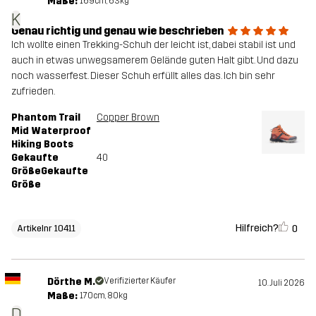
Maße:
169cm, 63kg
K
Genau richtig und genau wie beschrieben
Ich wollte einen Trekking-Schuh der leicht ist, dabei stabil ist und
auch in etwas unwegsamerem Gelände guten Halt gibt. Und dazu
noch wasserfest. Dieser Schuh erfüllt alles das. Ich bin sehr
zufrieden.
Phantom Trail
Copper Brown
Mid Waterproof
Hiking Boots
Gekaufte
40
GrößeGekaufte
Größe
Hilfreich?
0
Artikelnr 10411
Dörthe M.
Verifizierter Käufer
10. Juli 2026
Maße:
170cm, 80kg
D