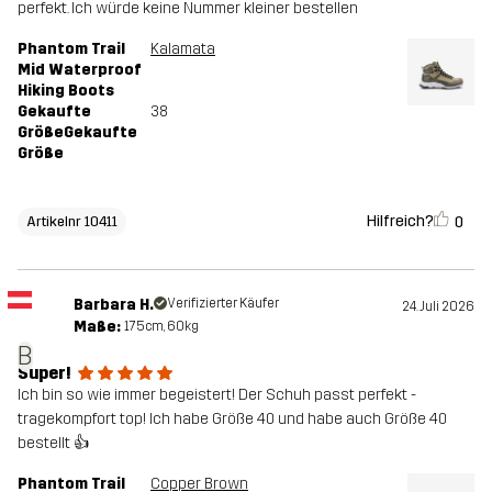
perfekt. Ich würde keine Nummer kleiner bestellen
Phantom Trail
Kalamata
Mid Waterproof
Hiking Boots
Gekaufte
38
GrößeGekaufte
Größe
Hilfreich?
0
Artikelnr 10411
Barbara H.
Verifizierter Käufer
24. Juli 2026
Maße:
175cm, 60kg
B
Super!
Ich bin so wie immer begeistert! Der Schuh passt perfekt -
tragekompfort top! Ich habe Größe 40 und habe auch Größe 40
bestellt 👍
Phantom Trail
Copper Brown