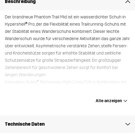
Beschreibung
Der brandneue Phantom Trail Mid ist ein wasserdichter Schuh in
Hypershell® Pro, der die Flexibilität eines Trailrunning-Schuhs mit
der Stabilität eines Wanderschuhs kombiniert. Dieser leichte
Wanderschuh wurde für verschiedene Aktivitäten das ganze Jahr
über entwickelt. Asymmetrische verstärkte Zehen, steife Fersen-
und Knöchelstütze sorgen für erhöhte Stabilität und seitliche
Schutzeinsätze für große Strapazierfähigkeit. Ein großzügiger
Zehenbereich für geschwollene Zehen sorgt für Komfort bei
langen Wanderungen.
Innovation Soles® Technology, High-Comp EVA in Kombination mit
R-Gummimischung sorgt für Dämpfung der nächsten Generation
und exzellenten Grip auf Schotter, Stein und Gras.
Alle anzeigen
Alle Schuhe werden mit einer zusätzlichen Trimfit™-Einlegesohle
für eine engere Passform und zusätzliche Dämpfung geliefert,
welche unter der Originalsohle platziert wird.
Technische Daten