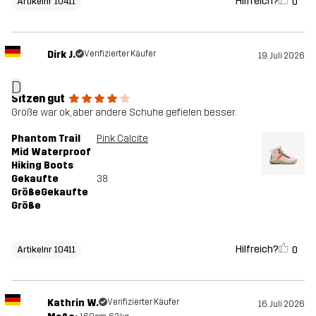
Hilfreich?
0
Artikelnr 10411
Dirk J.
Verifizierter Käufer
19. Juli 2026
D
Sitzen gut
Größe war ok, aber andere Schuhe gefielen besser.
Phantom Trail
Pink Calcite
Mid Waterproof
Hiking Boots
Gekaufte
38
GrößeGekaufte
Größe
Hilfreich?
0
Artikelnr 10411
Kathrin W.
Verifizierter Käufer
16. Juli 2026