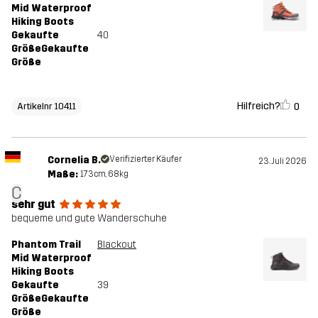
Mid Waterproof
Hiking Boots
Gekaufte
40
GrößeGekaufte
Größe
Hilfreich?
0
Artikelnr 10411
Cornelia B.
Verifizierter Käufer
23. Juli 2026
Maße:
173cm, 68kg
C
sehr gut
bequeme und gute Wanderschuhe
Phantom Trail
Blackout
Mid Waterproof
Hiking Boots
Gekaufte
39
GrößeGekaufte
Größe