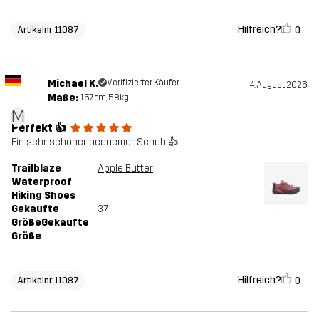
Hilfreich?
0
Artikelnr 11087
Michael K.
Verifizierter Käufer
4. August 2026
Maße:
157cm, 58kg
M
Perfekt 👍
Ein sehr schöner bequemer Schuh 👍
Trailblaze
Apple Butter
Waterproof
Hiking Shoes
Gekaufte
37
GrößeGekaufte
Größe
Hilfreich?
0
Artikelnr 11087