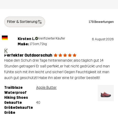
Oberteil
100% Polyester
Filter & Sortierung
179 Bewertungen
Zwischensohle
100% Ethylene-vinyl Acetate
Laufsohle
100% Gummi
Kirsten L.
Verifizierter Käufer
6. August 2026
Maße:
173cm, 72kg
K
Gewicht
280g
Perfekter Outdoorschuh
Habe den Schuh drei Tage hintereinander, also täglich gut 14
Entworfen für
WANDERN
ALLROUND
Stunden getragen! Er saß perfekt, er hat nicht gedrückt und man
fühlte sich mit ihm leicht und sicher! Gegen Feuchtigkeit ist man
auch gut geschützt! Habe ihn aber eine Nr größer bestellt!
Artikelnummer
11087_4106
Trailblaze
Apple Butter
Waterproof
Hiking Shoes
Gekaufte
40
GrößeGekaufte
Größe