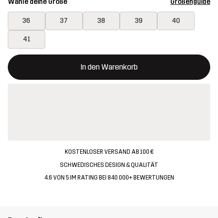
Wähle deine Größe
Größenguide
36
37
38
39
40
41
Dieser Button öffnet ein Fenster und legt den neuen Artikel in 
{{size}} nicht verfügbar
In den Warenkorb
KOSTENLOSER VERSAND AB 100 €
SCHWEDISCHES DESIGN & QUALITÄT
4.6 VON 5 IM RATING BEI 840 000+ BEWERTUNGEN