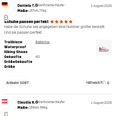
Daniela T.
Verifizierter Käufer
2. August 2026
Maße:
167cm, 70kg
D
Schuhe passen perfekt
Habe die Schuhe wie angegeben eine Nummer größer bestellt.
Und sie passen perfekt
Trailblaze
Ballerina
Waterproof
Hiking Shoes
Gekaufte
40
GrößeGekaufte
Größe
Hilfreich?
0
Artikelnr 11087
Claudia K.
Verifizierter Käufer
1. August 2026
Maße:
169cm, 68kg
C