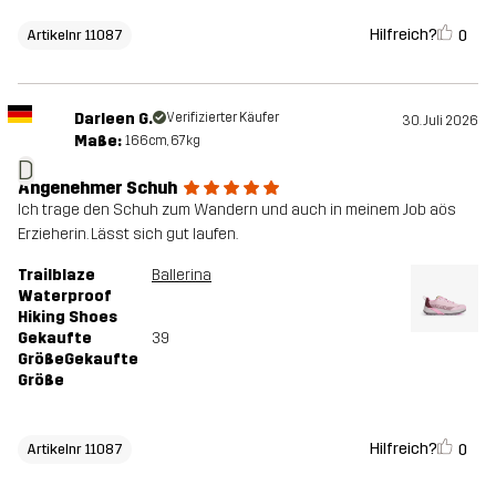
Hilfreich?
0
Artikelnr 11087
Darleen G.
Verifizierter Käufer
30. Juli 2026
Maße:
166cm, 67kg
D
Angenehmer Schuh
Ich trage den Schuh zum Wandern und auch in meinem Job aös
Erzieherin. Lässt sich gut laufen.
Trailblaze
Ballerina
Waterproof
Hiking Shoes
Gekaufte
39
GrößeGekaufte
Größe
Hilfreich?
0
Artikelnr 11087