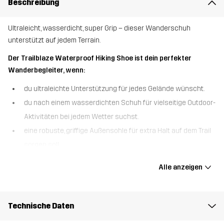
Beschreibung
Ultraleicht, wasserdicht, super Grip – dieser Wanderschuh
unterstützt auf jedem Terrain.
Der Trailblaze Waterproof Hiking Shoe ist dein perfekter
Wanderbegleiter, wenn:
du ultraleichte Unterstützung für jedes Gelände wünscht.
du nach einem wasserdichten Schuh für vielseitige Outdoor-
Aktivitäten bei jedem Wetter suchst.
eine robuste, griffige Außensohle für extra Halt auf dem Trail
sorgen soll.
Der Trailblaze Waterproof Hiking Shoe vereint mit seinem
Alle anzeigen
vielseitigen Design besten Komfort, Haltbarkeit und Schutz und ist
wie gemacht für deine Abenteuer. Durch die wasserdichte
Hypershell®-Membran bleiben die Füße auch bei Nässe immer
Technische Daten
warm und trocken – so musst du dir auch bei unvorhergesehenen
Wetterumschwüngen keine Gedanken mehr machen. Das