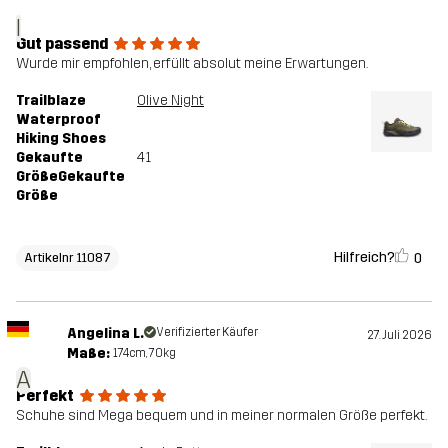
I
Gut passend
Wurde mir empfohlen, erfüllt absolut meine Erwartungen.
Trailblaze
Olive Night
Waterproof
Hiking Shoes
Gekaufte
41
GrößeGekaufte
Größe
Hilfreich?
0
Artikelnr 11087
Angelina L.
Verifizierter Käufer
27. Juli 2026
Maße:
174cm, 70kg
A
Perfekt
Schuhe sind Mega bequem und in meiner normalen Größe perfekt.