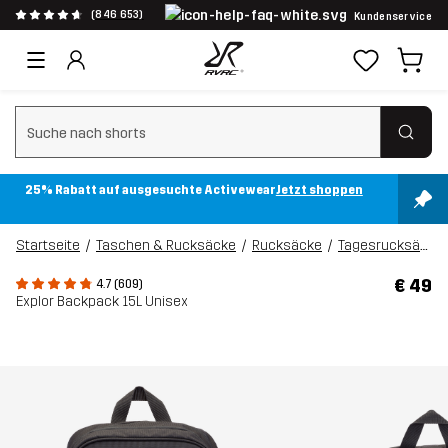
(846 653)
Kundenservice
Suchfilter löschen
25% Rabatt auf ausgesuchte Activewear
Jetzt shoppen
Startseite
Taschen & Rucksäcke
Rucksäcke
Tagesrucksäcke
€ 49
4.7 (609)
Explor Backpack 15L Unisex