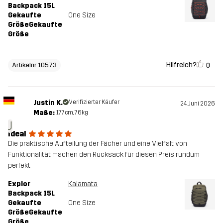
Backpack 15L
Gekaufte
One Size
GrößeGekaufte
Größe
Hilfreich?
0
Artikelnr 10573
Justin K.
Verifizierter Käufer
24. Juni 2026
Maße:
177cm, 76kg
J
Ideal
Die praktische Aufteilung der Fächer und eine Vielfalt von
Funktionalität machen den Rucksack für diesen Preis rundum
perfekt
Explor
Kalamata
Backpack 15L
Gekaufte
One Size
GrößeGekaufte
Größe