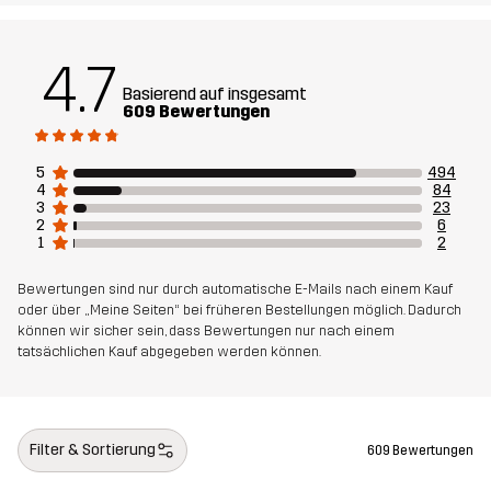
Gewicht
536g
4.7
Entworfen für
Basierend auf insgesamt
ALLROUND
609 Bewertungen
Artikelnummer
10573_2001
5
494
4
84
3
23
2
6
1
2
Bewertungen sind nur durch automatische E-Mails nach einem Kauf
oder über „Meine Seiten“ bei früheren Bestellungen möglich. Dadurch
können wir sicher sein, dass Bewertungen nur nach einem
tatsächlichen Kauf abgegeben werden können.
Filter & Sortierung
609 Bewertungen