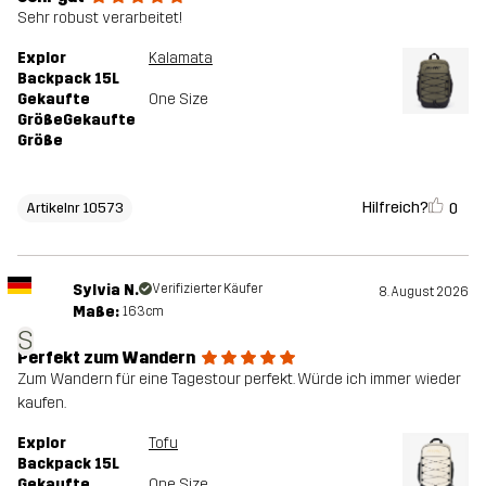
Sehr robust verarbeitet!
Explor
Kalamata
Backpack 15L
Gekaufte
One Size
GrößeGekaufte
Größe
Hilfreich?
0
Artikelnr 10573
Sylvia N.
Verifizierter Käufer
8. August 2026
Maße:
163cm
S
Perfekt zum Wandern
Zum Wandern für eine Tagestour perfekt. Würde ich immer wieder
kaufen.
Explor
Tofu
Backpack 15L
Gekaufte
One Size