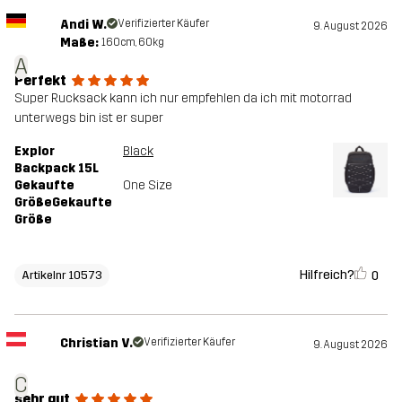
Andi W.
Verifizierter Käufer
9. August 2026
Maße:
160cm, 60kg
A
Perfekt
Super Rucksack kann ich nur empfehlen da ich mit motorrad
unterwegs bin ist er super
Explor
Black
Backpack 15L
Gekaufte
One Size
GrößeGekaufte
Größe
Hilfreich?
0
Artikelnr 10573
Christian V.
Verifizierter Käufer
9. August 2026
C
sehr gut