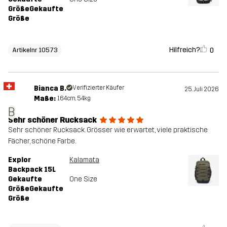
GrößeGekaufte
Größe
Hilfreich?
0
Artikelnr 10573
Bianca B.
Verifizierter Käufer
25. Juli 2026
Maße:
164cm, 54kg
B
Sehr schöner Rucksack
Sehr schöner Rucksack. Grösser wie erwartet, viele praktische
Fächer, schöne Farbe.
Explor
Kalamata
Backpack 15L
Gekaufte
One Size
GrößeGekaufte
Größe