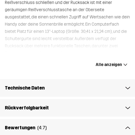
Reißverschluss schließen und der Rucksack ist mit einer
geräumigen Reißverschlusstasche an der Oberseite
ausgestattet, die einen schnellen Zugriff auf Wertsachen wie dein
Handy oder deine Sonnenbrille ermöglicht. Ein Computerfach
bietet Platz für einen 13"-Laptop (Größe: 30,41 x 21,24 cm), und die
Schultergurte sind leicht verstellbar. Außerdem verfügt der
Rucksack über mehrere funktionelle Taschen, darunter zwei
Flaschenhalter. Außerdem verfügt er über eine elastische
Bungee-Kordel, die nützlich ist, wenn man unterwegs eine Mütze
Alle anzeigen
oder eine nasse Jacke verstauen muss. Dieser Rucksack ist für
kürzere Wanderungen, Pendler und andere Reiseabenteuer
geeignet.
Technische Daten
41 x 23 x 14 cm
Rückverfolgbarkeit
Material 1
100% Polyamid
Bewertungen
(4.7)
Futter 1
100% Polyester