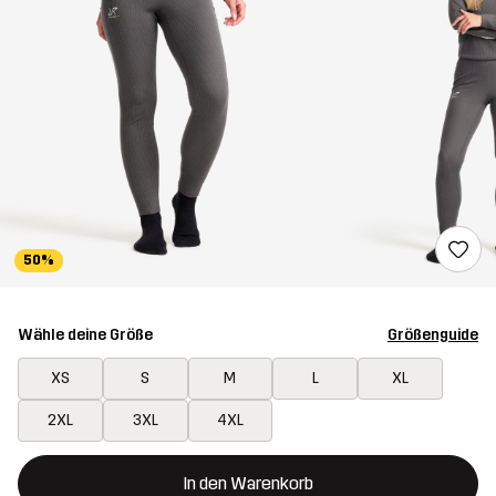
50%
Wähle deine Größe
Größenguide
XS
S
M
L
XL
2XL
3XL
4XL
Dieser Button öffnet ein Fenster und legt den neuen Artikel in 
{{size}} nicht verfügbar
In den Warenkorb