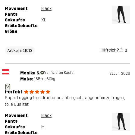
Movement
Black
Pants
Gekaufte
XL
GrößeGekaufte
Größe
Hilfreich?
0
Artikelnr 11013
Monika S.
Verifizierter Käufer
21. Juni 2026
Maße:
165cm, 60kg
M
Perfekt
Super Legging fürs drunter anziehen, sehr angenehm zu tragen,
tolle Qualität
Movement
Black
Pants
Gekaufte
M
GrößeGekaufte