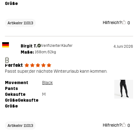
Größe
Hilfreich?
0
Artikelnr 11013
Birgit T.
Verifizierter Käufer
4. Juni 2026
Maße:
168cm, 62kg
B
Perfekt
Passt super,der nächste Winterurlaub kann kommen.
Movement
Black
Pants
Gekaufte
M
GrößeGekaufte
Größe
Hilfreich?
0
Artikelnr 11013