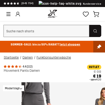
(845 734)
Kundenservice
Suchfilter löschen
SOMMER-SALE: bis zu 50% RABATT
Jetzt shoppen
Startseite
Damen
Funktionsunterwäsche
4.4 (112)
OUTLET
Movement Pants Damen
€ 39
€ 19
- spare
€ 20
Model trägt