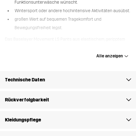
Funktionsunterwäsche wünscht.
Wintersport oder andere hochintensive Aktivitäten ausübst.
großen Wert auf bequemen Tragekomfort und
Bewegungsfreiheit legst.
Das Baselayer Movement LS Pants aus elastischem, geripptem
Material verleiht beim Wintersport bequemen Tragekomfort und
hält dich zudem trocken. Es wurde aus 100% wiedergewonnenem
Alle anzeigen
Polyester gefertigt und bietet durch seine leichte Ausführung
verbesserte Atmungsaktivität und Feuchtigkeitsabsorption. So
bleibst du trocken, auch wenn es mal so richtig anstrengend wird.
Technische Daten
Die Flachnähte verhindern eventuelle Reibung und gewährleisten
den ultimativen Tragekomfort. Egal ob beim Skifahren,
Snowboarden oder anderen Wintersportarten, die Movement LS
Rückverfolgbarkeit
Pants sind der perfekte Baselayer für Spaß im Schnee.
Jetzt aktuell mit noch besserer Passform.
Kleidungspflege
Das Model
ist 174 cm wiegt 63 kg und trägt M