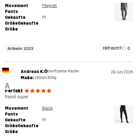
Movement
Magnet
Pants
Gekaufte
M
GrößeGekaufte
Größe
Hilfreich?
0
Artikelnr 11013
Andreas K.
Verifizierter Käufer
29. Juni 2026
Maße:
160cm, 60kg
A
Perfekt
Passt super
Movement
Black
Pants
Gekaufte
M
GrößeGekaufte
Größe