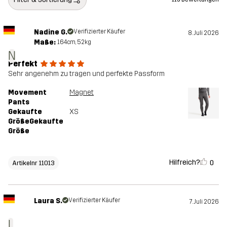
Nadine G.
Verifizierter Käufer
8. Juli 2026
Maße:
164cm, 52kg
N
Perfekt
Sehr angenehm zu tragen und perfekte Passform
Movement
Magnet
Pants
Gekaufte
XS
GrößeGekaufte
Größe
Hilfreich?
0
Artikelnr 11013
Laura S.
Verifizierter Käufer
7. Juli 2026
L