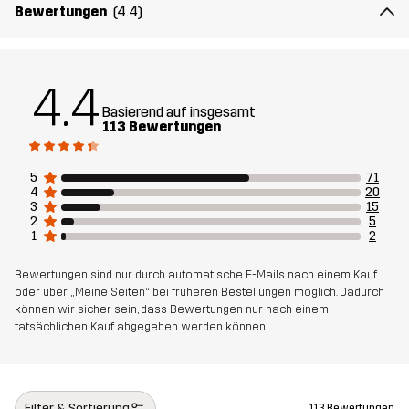
Bewertungen
(4.4)
Passform
SLIM
Material 1
100% Polyester (Recyceltes)
4.4
Basierend auf insgesamt
Gewicht
208g in Größe Medium
113 Bewertungen
Nachhaltigkeit
Recycelte Bestandteile
Mehr dazu
5
71
4
20
3
15
2
5
Entworfen für
ALLROUND
1
2
Bewertungen sind nur durch automatische E-Mails nach einem Kauf
Artikelnummer
11013_2139
oder über „Meine Seiten“ bei früheren Bestellungen möglich. Dadurch
können wir sicher sein, dass Bewertungen nur nach einem
tatsächlichen Kauf abgegeben werden können.
Filter & Sortierung
113 Bewertungen