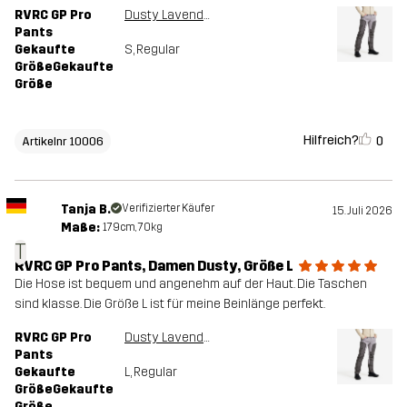
RVRC GP Pro
Dusty Lavender/Magnet
Pants
Gekaufte
S
, Regular
GrößeGekaufte
Größe
Hilfreich?
0
Artikelnr 10006
Tanja B.
Verifizierter Käufer
15. Juli 2026
Maße:
179cm, 70kg
T
RVRC GP Pro Pants, Damen Dusty, Größe L
Die Hose ist bequem und angenehm auf der Haut. Die Taschen
sind klasse. Die Größe L ist für meine Beinlänge perfekt.
RVRC GP Pro
Dusty Lavender/Magnet
Pants
Gekaufte
L
, Regular
GrößeGekaufte
Größe