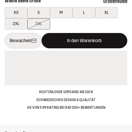
Wähle deine Größe
Größenguide
XS
S
M
L
XL
2XL
3XL
Dieser Button öffnet ein Fenster und legt den neuen Artikel in 
{{size}} nicht verfügbar
Bewachen
In den Warenkorb
KOSTENLOSER VERSAND AB 100 €
SCHWEDISCHES DESIGN & QUALITÄT
4.6 VON 5 IM RATING BEI 840 000+ BEWERTUNGEN