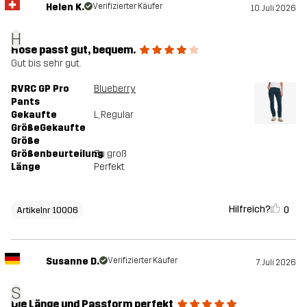
Helen K.
Verifizierter Käufer
10. Juli 2026
H
Hose passt gut, bequem.
Gut bis sehr gut.
RVRC GP Pro
Blueberry
Pants
Gekaufte
L
, Regular
GrößeGekaufte
Größe
Größenbeurteilung
Zu groß
Länge
Perfekt
Hilfreich?
0
Artikelnr 10006
Susanne D.
Verifizierter Käufer
7. Juli 2026
S
Die Länge und Passform perfekt