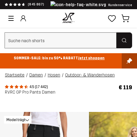
(845 867)
Kundenservice
Suchfilter löschen
SOMMER-SALE: bis zu 50% RABATT
Jetzt shoppen
Startseite
Damen
Hosen
Outdoor- & Wanderhosen
€ 119
4.5 (17 442)
RVRC GP Pro Pants Damen
Model trägt