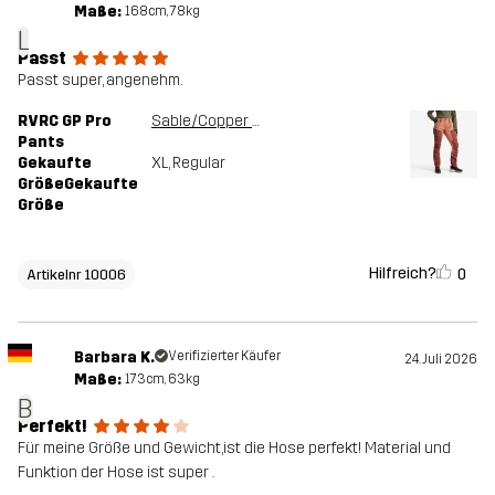
Maße:
168cm, 78kg
L
Passt
Passt super, angenehm.
RVRC GP Pro
Sable/Copper Brown
Pants
Gekaufte
XL
, Regular
GrößeGekaufte
Größe
Hilfreich?
0
Artikelnr 10006
Barbara K.
Verifizierter Käufer
24. Juli 2026
Maße:
173cm, 63kg
B
Perfekt!
Für meine Größe und Gewicht,ist die Hose perfekt! Material und
Funktion der Hose ist super .