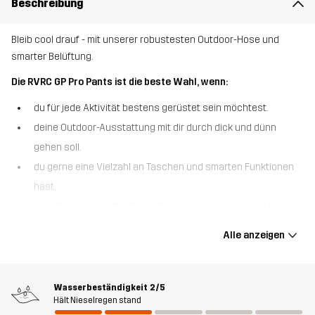
Beschreibung
Bleib cool drauf - mit unserer robustesten Outdoor-Hose und
smarter Belüftung.
Die RVRC GP Pro Pants ist die beste Wahl, wenn:
du für jede Aktivität bestens gerüstet sein möchtest.
deine Outdoor-Ausstattung mit dir durch dick und dünn
gehen soll.
du gerne eine Vielzahl an Taschen und smarten Funktionen
hast.
du auf integrierte Belüftung Wert legst, da dir schnell warm
wird.
Alle anzeigen
Die RVRC GP Pro Pants ist dein täglicher Allround-Begleiter bei
wechselnden Bedingungen. Diese Outdoor-Hose hat den
Bestseller RVRC GP Pants zum Vorbild und wurde aus unserem
Wasserbeständigkeit
2/5
Hält Nieselregen stand
strapazierfähigsten Polycotton-Canvas gefertigt und ist mit