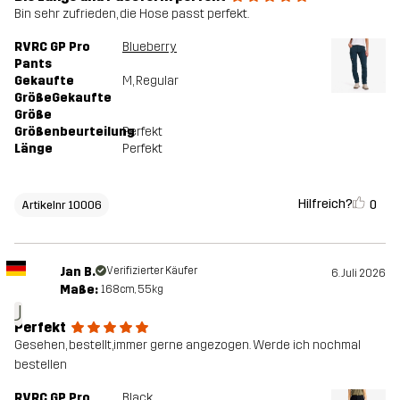
Bin sehr zufrieden, die Hose passt perfekt.
RVRC GP Pro
Blueberry
Pants
Gekaufte
M
, Regular
GrößeGekaufte
Größe
Größenbeurteilung
Perfekt
Länge
Perfekt
Hilfreich?
0
Artikelnr 10006
Jan B.
Verifizierter Käufer
6. Juli 2026
Maße:
168cm, 55kg
J
Perfekt
Gesehen, bestellt,immer gerne angezogen. Werde ich nochmal
bestellen
RVRC GP Pro
Black