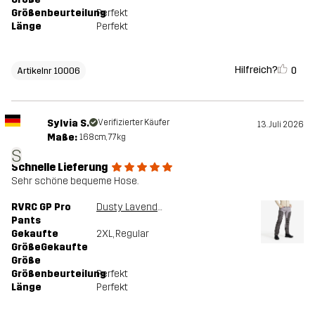
Größenbeurteilung
Perfekt
Länge
Perfekt
Hilfreich?
0
Artikelnr 10006
Sylvia S.
Verifizierter Käufer
13. Juli 2026
Maße:
168cm, 77kg
S
Schnelle Lieferung
Sehr schöne bequeme Hose.
RVRC GP Pro
Dusty Lavender/Magnet
Pants
Gekaufte
2XL
, Regular
GrößeGekaufte
Größe
Größenbeurteilung
Perfekt
Länge
Perfekt