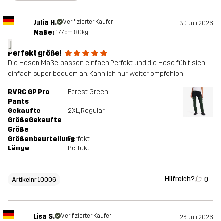
Julia H.
Verifizierter Käufer
30. Juli 2026
Maße:
177cm, 80kg
J
Perfekt größe!
Die Hosen Maße, passen einfach Perfekt und die Hose fühlt sich
einfach super bequem an. Kann ich nur weiter empfehlen!
RVRC GP Pro
Forest Green
Pants
Gekaufte
2XL
, Regular
GrößeGekaufte
Größe
Größenbeurteilung
Perfekt
Länge
Perfekt
Hilfreich?
0
Artikelnr 10006
Lisa S.
Verifizierter Käufer
26. Juli 2026