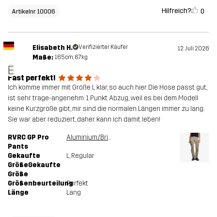
Hilfreich?
0
Artikelnr 10006
Elisabeth H.
Verifizierter Käufer
12. Juli 2026
Maße:
165cm, 67kg
E
Fast perfekt!
Ich komme immer mit Größe L klar, so auch hier. Die Hose passt gut,
ist sehr trage-angenehm. 1 Punkt Abzug, weil es bei dem Modell
keine Kurzgröße gibt, mir sind die normalen Längen immer zu lang.
Sie war aber reduziert, daher kann ich damit leben!
RVRC GP Pro
Aluminium/Brindle
Pants
Gekaufte
L
, Regular
GrößeGekaufte
Größe
Größenbeurteilung
Perfekt
Länge
Lang