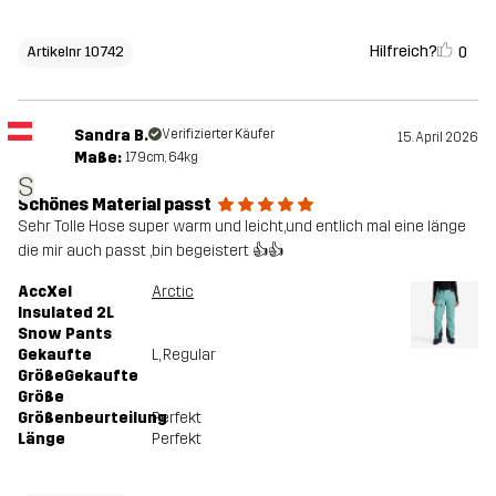
Hilfreich?
0
Artikelnr 10742
Sandra B.
Verifizierter Käufer
15. April 2026
Maße:
179cm, 64kg
S
Schönes Material passt
Sehr Tolle Hose super warm und leicht,und entlich mal eine länge
die mir auch passt ,bin begeistert 👍👍
AccXel
Arctic
Insulated 2L
Snow Pants
Gekaufte
L
, Regular
GrößeGekaufte
Größe
Größenbeurteilung
Perfekt
Länge
Perfekt