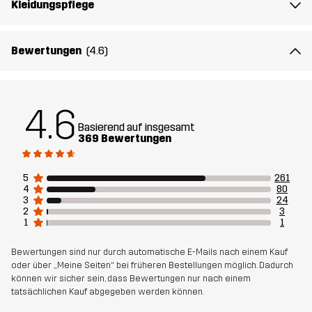
Kleidungspflege
Futter 1
100% Polyester
Membran
Wassersäule: 20 000 mm
Bewertungen
(4.6)
Atmungsaktivität: 10 000 g/m²/24h
Gewicht
740g in Größe Medium
4.6
Basierend auf insgesamt
369 Bewertungen
Nachhaltigkeit
Recycelte Bestandteile
Mehr dazu
5
261
Entworfen für
ALPINSKI
4
80
3
24
2
3
Artikelnummer
10742_2877
1
1
Bewertungen sind nur durch automatische E-Mails nach einem Kauf
oder über „Meine Seiten“ bei früheren Bestellungen möglich. Dadurch
können wir sicher sein, dass Bewertungen nur nach einem
tatsächlichen Kauf abgegeben werden können.