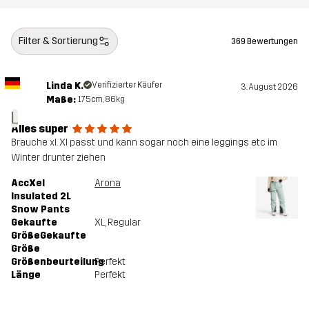
Filter & Sortierung
369 Bewertungen
Linda K.
Verifizierter Käufer
3. August 2026
Maße:
175cm, 86kg
L
Alles super
Brauche xl. Xl passt und kann sogar noch eine leggings etc im
Winter drunter ziehen
AccXel
Arona
Insulated 2L
Snow Pants
Gekaufte
XL
, Regular
GrößeGekaufte
Größe
Größenbeurteilung
Perfekt
Länge
Perfekt