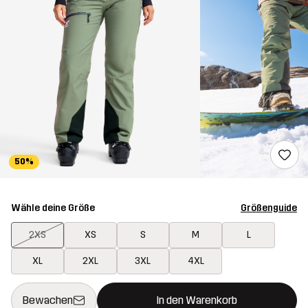
50%
Wähle deine Größe
Größenguide
2XS
XS
S
M
L
XL
2XL
3XL
4XL
Dieser Button öffnet ein Fenster und legt den neuen Artikel in 
{{size}} nicht verfügbar
Bewachen
In den Warenkorb