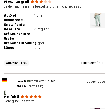
M war zu groß
Leider hat mir meine bestellte Größe nicht gepasst
AccXel
Arona
Insulated 2L
Snow Pants
Gekaufte
M
, Regular
GrößeGekaufte
Größe
Größenbeurteilung
Zu groß
Länge
Lang
Hilfreich?
0
Artikelnr 10742
Lisa V.
Verifizierter Käufer
28. April 2026
Maße:
174cm, 65kg
L
Perfekt!
Sehr gute Passform