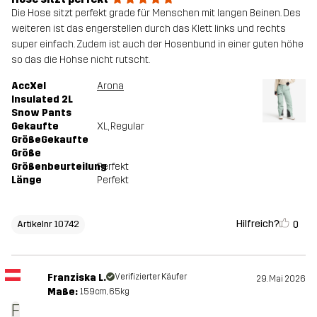
Die Hose sitzt perfekt grade für Menschen mit langen Beinen. Des
weiteren ist das engerstellen durch das Klett links und rechts
super einfach. Zudem ist auch der Hosenbund in einer guten höhe
so das die Hohse nicht rutscht.
AccXel
Arona
Insulated 2L
Snow Pants
Gekaufte
XL
, Regular
GrößeGekaufte
Größe
Größenbeurteilung
Perfekt
Länge
Perfekt
Hilfreich?
0
Artikelnr 10742
Franziska L.
Verifizierter Käufer
29. Mai 2026
Maße:
159cm, 65kg
F