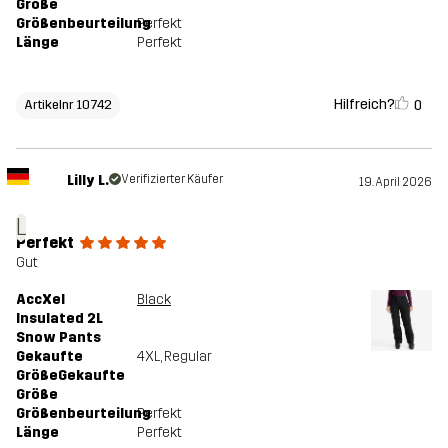
Größe
Größenbeurteilung
Perfekt
Länge
Perfekt
Hilfreich?
0
Artikelnr 10742
Lilly L.
Verifizierter Käufer
19. April 2026
L
Perfekt
Gut
AccXel
Black
Insulated 2L
Snow Pants
Gekaufte
4XL
, Regular
GrößeGekaufte
Größe
Größenbeurteilung
Perfekt
Länge
Perfekt