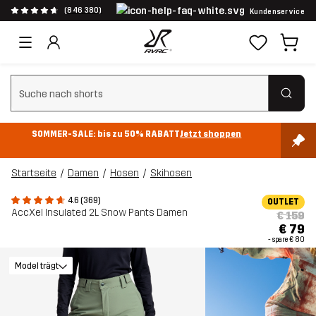
(846 380)
Kundenservice
Suchfilter löschen
SOMMER-SALE: bis zu 50% RABATT
Jetzt shoppen
Startseite
Damen
Hosen
Skihosen
4.6 (369)
OUTLET
AccXel Insulated 2L Snow Pants Damen
€ 159
€ 79
- spare
€ 80
Model trägt