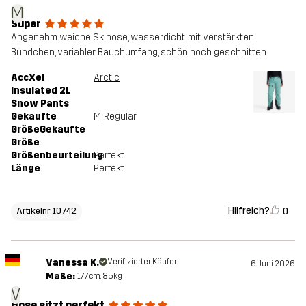
M
Super
Angenehm weiche Skihose, wasserdicht, mit verstärkten
Bündchen, variabler Bauchumfang, schön hoch geschnitten
AccXel
Arctic
Insulated 2L
Snow Pants
Gekaufte
M
, Regular
GrößeGekaufte
Größe
Größenbeurteilung
Perfekt
Länge
Perfekt
Hilfreich?
0
Artikelnr 10742
Vanessa K.
Verifizierter Käufer
6. Juni 2026
Maße:
177cm, 85kg
V
Hose sitzt perfekt