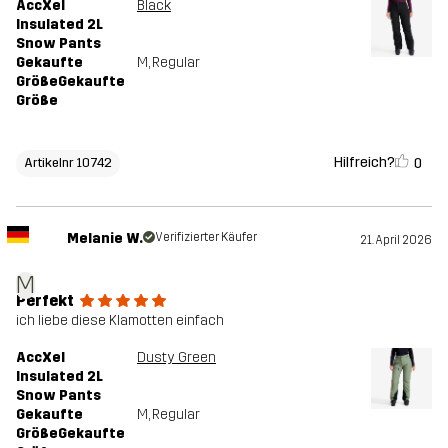
AccXel
Black
Insulated 2L
Snow Pants
Gekaufte
M
, Regular
GrößeGekaufte
Größe
Hilfreich?
0
Artikelnr 10742
Melanie W.
Verifizierter Käufer
21. April 2026
M
Perfekt
ich liebe diese Klamotten einfach
AccXel
Dusty Green
Insulated 2L
Snow Pants
Gekaufte
M
, Regular
GrößeGekaufte