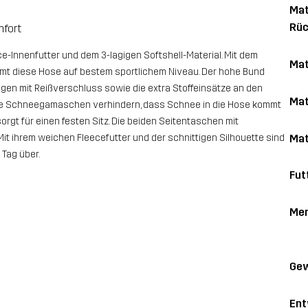
Mat
Rüc
mfort
ce-Innenfutter und dem 3-lagigen Softshell-Material. Mit dem
Mat
mt diese Hose auf bestem sportlichem Niveau. Der hohe Bund
ngen mit Reißverschluss sowie die extra Stoffeinsätze an den
Mat
Die Schneegamaschen verhindern, dass Schnee in die Hose kommt
rgt für einen festen Sitz. Die beiden Seitentaschen mit
Mat
Mit ihrem weichen Fleecefutter und der schnittigen Silhouette sind
 Tag über.
Fut
Me
Gew
Ent