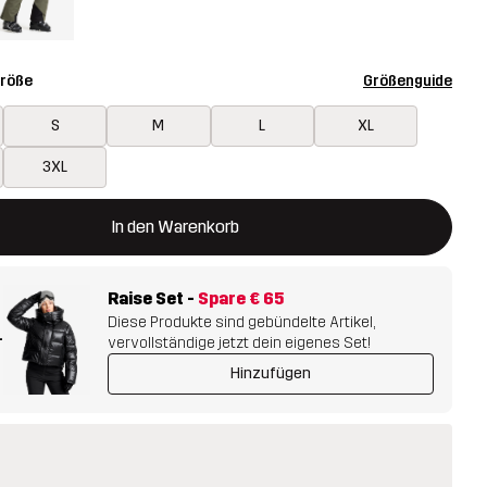
Größe
Größenguide
S
M
L
XL
3XL
 öffnet ein Fenster und legt den neuen Artikel in den Warenkorb.
t verfügbar
In den Warenkorb
Raise Set
-
Spare
€ 65
Diese Produkte sind gebündelte Artikel,
+
vervollständige jetzt dein eigenes Set!
Hinzufügen