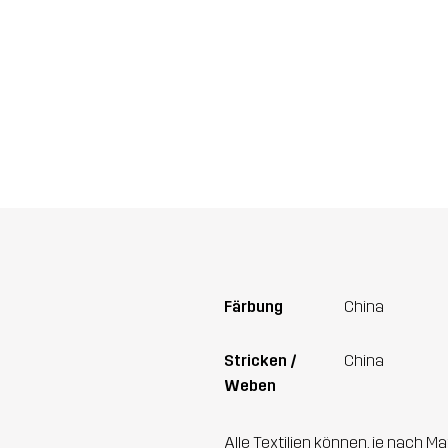
Färbung
China
Stricken /
China
Weben
Alle Textilien können, je nach