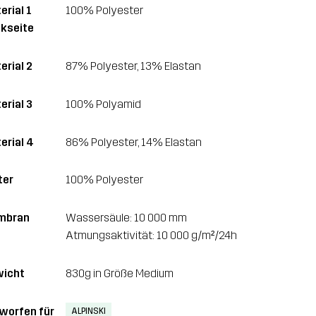
erial 1
100% Polyester
kseite
erial 2
87% Polyester, 13% Elastan
erial 3
100% Polyamid
erial 4
86% Polyester, 14% Elastan
ter
100% Polyester
mbran
Wassersäule: 10 000 mm
Atmungsaktivität: 10 000 g/m²/24h
icht
830g in Größe Medium
worfen für
ALPINSKI