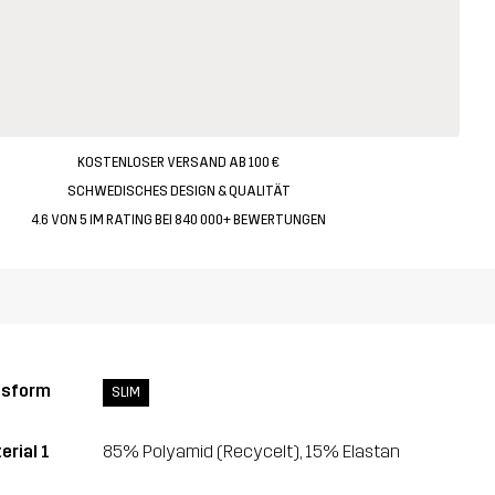
KOSTENLOSER VERSAND AB 100 €
SCHWEDISCHES DESIGN & QUALITÄT
4.6 VON 5 IM RATING BEI 840 000+ BEWERTUNGEN
ssform
SLIM
erial 1
85% Polyamid (Recycelt), 15% Elastan