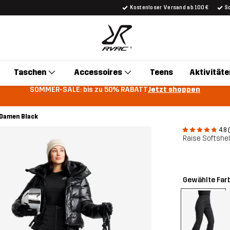
Kostenloser Versand ab 100 €
S
Taschen
Accessoires
Teens
Aktivitäte
SOMMER-SALE: bis zu 50% RABATT
Jetzt shoppen
 Damen Black
4.8 
Raise Softshel
Gewählte Far