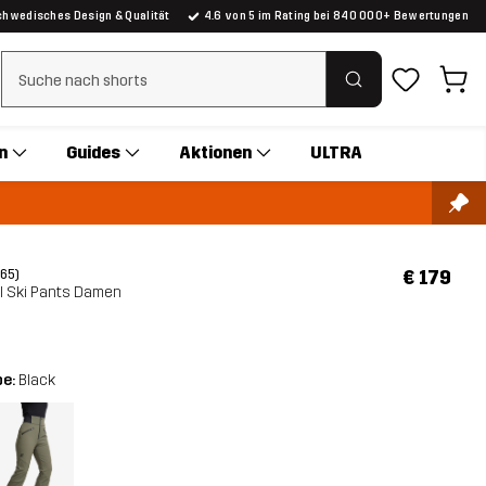
chwedisches Design & Qualität
4.6 von 5 im Rating bei 840 000+ Bewertungen
Suchfilter löschen
n
Guides
Aktionen
ULTRA
€ 179
(65)
l Ski Pants Damen
be:
Black