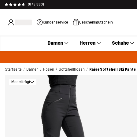
(845 880)
Kundenservice
Geschenkgutschein
Damen
Herren
Schuhe
Startseite
Damen
Hosen
Softshellhosen
Raise Softshell Ski Pants
Model trägt