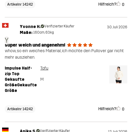
Hilfreich?
0
Artikelnr 14242
Yvonne H.
Verifizierter Käufer
30. Juli 2026
Maße:
160cm, 63kg
Y
super weich und angenehm!
whow, so ein weiches Material, ich möchte den Pullover gar nicht
mehr ausziehen.
Impulse Half-
Tofu
zip Top
Gekaufte
M
GrößeGekaufte
Größe
Hilfreich?
0
Artikelnr 14242
Anika S.
Verifizierter Käufer
12. Juli 2026