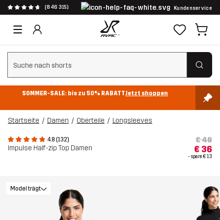
(846 315)
Kundenservice
Suchfilter löschen
SOMMER-SALE: bis zu 50% RABATT
Jetzt shoppen
Startseite
Damen
Oberteile
Longsleeves
€ 49
4.8 (132)
Impulse Half-zip Top Damen
€ 36
- spare
€ 13
Model trägt