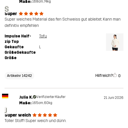
Maße:
168cm, 74kg
S
Super
Super weiches Material das fen Schweiss gut ableitet. Kann man
definitiv empfehlen
Impulse Half-
Tofu
zip Top
Gekaufte
L
GrößeGekaufte
Größe
Hilfreich?
0
Artikelnr 14242
Julia K.
Verifizierter Käufer
21. Juni 2026
Maße:
165cm, 60kg
J
Super weich
Toller Stoff! Super weich und dünn.