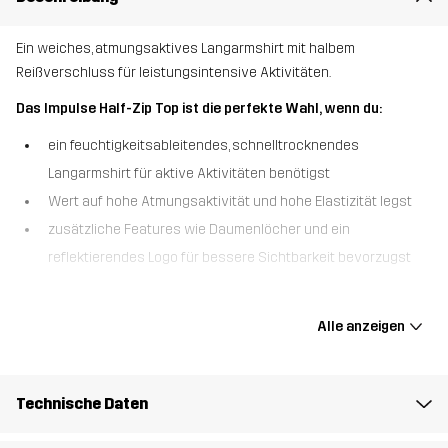
Ein weiches, atmungsaktives Langarmshirt mit halbem
Reißverschluss für leistungsintensive Aktivitäten.
Das Impulse Half-Zip Top ist die perfekte Wahl, wenn du:
ein feuchtigkeitsableitendes, schnelltrocknendes
Langarmshirt für aktive Aktivitäten benötigst
Wert auf hohe Atmungsaktivität und hohe Elastizität legst
zusätzliche Features wie Daumenlöcher und ein
reflektierendes Logo für bessere Sichtbarkeit bevorzugst
Das Impulse Half-Zip Top vereint Komfort, Leistung und Stil in einem
vielseitigen Kleidungsstück. Das superweiche, dehnbare Material
Alle anzeigen
bietet hervorragende Atmungsaktivität und hält dich selbst bei
intensivsten Trainingseinheiten kühl und trocken. Der halbe
Reißverschluss vorne ermöglicht eine individuelle Belüftung und
Technische Daten
erleichtert das An- und Ausziehen. Die Daumenlöcher und das
reflektierende Logo sorgen für zusätzlichen Komfort und