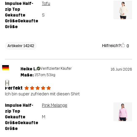
Impulse Half-
Tofu
zip Top
Gekaufte
S
GrößeGekaufte
Größe
Hilfreich?
0
Artikelnr 14242
Heike L.
Verifizierter Käufer
16. Juni 2026
Maße:
157cm, 53kg
H
Perfekt
Ich bin super zufrieden mit diesen Shirt
Impulse Half-
Pink Melange
zip Top
Gekaufte
M
GrößeGekaufte
Größe