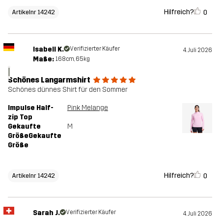
Hilfreich?
0
Artikelnr 14242
Isabell K.
Verifizierter Käufer
4. Juli 2026
Maße:
168cm, 65kg
I
Schönes Langarmshirt
Schönes dünnes Shirt für den Sommer
Impulse Half-
Pink Melange
zip Top
Gekaufte
M
GrößeGekaufte
Größe
Hilfreich?
0
Artikelnr 14242
Sarah J.
Verifizierter Käufer
4. Juli 2026