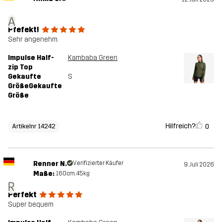
A
Pfefekt!
Sehr angenehm.
Impulse Half-
Kambaba Green
zip Top
Gekaufte
S
GrößeGekaufte
Größe
Hilfreich?
0
Artikelnr 14242
Renner N.
Verifizierter Käufer
9. Juli 2026
Maße:
160cm, 45kg
R
Perfekt
Super bequem