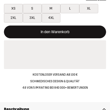
XS
S
M
L
XL
2XL
3XL
4XL
Dieser Button öffnet ein Fenster und legt den neuen Artikel in 
{{size}} nicht verfügbar
In den Warenkorb
KOSTENLOSER VERSAND AB 100 €
SCHWEDISCHES DESIGN & QUALITÄT
4.6 VON 5 IM RATING BEI 840 000+ BEWERTUNGEN
Beschreibung