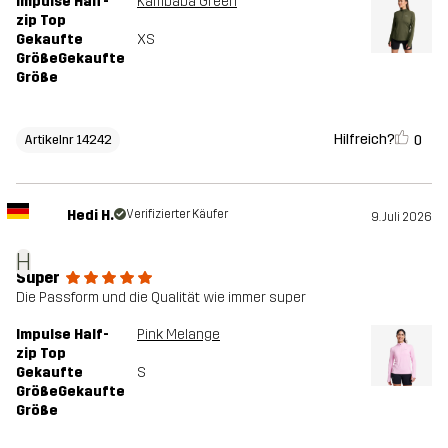
Impulse Half-
Kambaba Green
zip Top
Gekaufte
XS
GrößeGekaufte
Größe
Hilfreich?
0
Artikelnr 14242
Hedi H.
Verifizierter Käufer
9. Juli 2026
H
Super
Die Passform und die Qualität wie immer super
Impulse Half-
Pink Melange
zip Top
Gekaufte
S
GrößeGekaufte
Größe