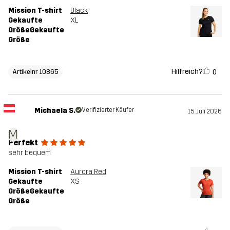
Mission T-shirt
Black
Gekaufte
XL
GrößeGekaufte
Größe
Hilfreich?
0
Artikelnr 10865
Michaela S.
Verifizierter Käufer
15. Juli 2026
M
Perfekt
sehr bequem
Mission T-shirt
Aurora Red
Gekaufte
XS
GrößeGekaufte
Größe