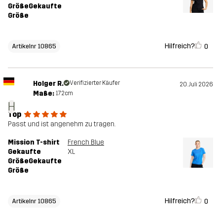
GrößeGekaufte
Größe
Hilfreich?
0
Artikelnr 10865
Holger R.
Verifizierter Käufer
20. Juli 2026
Maße:
172cm
H
Top
Passt und ist angenehm zu tragen.
Mission T-shirt
French Blue
Gekaufte
XL
GrößeGekaufte
Größe
Hilfreich?
0
Artikelnr 10865