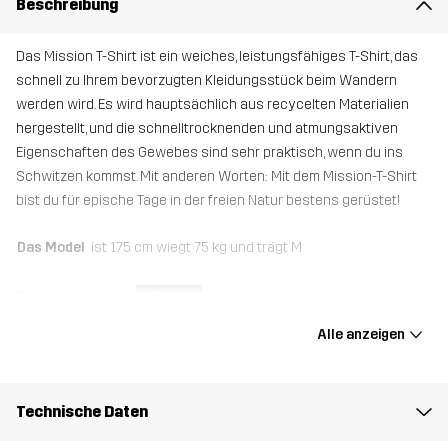
Beschreibung
Das Mission T-Shirt ist ein weiches, leistungsfähiges T-Shirt, das
schnell zu Ihrem bevorzugten Kleidungsstück beim Wandern
werden wird. Es wird hauptsächlich aus recycelten Materialien
hergestellt, und die schnelltrocknenden und atmungsaktiven
Eigenschaften des Gewebes sind sehr praktisch, wenn du ins
Schwitzen kommst. Mit anderen Worten: Mit dem Mission-T-Shirt
bist du für epische Tage in der freien Natur bestens gerüstet!
Das Model
ist 175 cm wiegt 75 kg und trägt M
Passform
REGULAR
Alle anzeigen
Material
92% Polyester (Recyceltes), 8% Elastan
Gewicht
122g in Größe Medium
Technische Daten