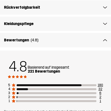
Nachhaltigkeit
Recycelte Bestandteile
Mehr dazu
Rückverfolgbarkeit
Entworfen für
WANDERN
ALLROUND
Kleidungspflege
Artikelnummer
10865_2001
Bewertungen
(4.8)
4.8
Basierend auf insgesamt
221 Bewertungen
5
180
4
32
3
6
2
2
1
1