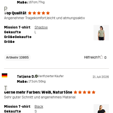
Maße:
167cm, 77kg
P
Top Qualität
Angenehmer Tragekomfort,leicht und atmungsaktiv
Mission T-shirt
Shadow
Gekaufte
L
GrößeGekaufte
Größe
Hilfreich?
0
Artikelnr 10865
Tatjana D.
Verifizierter Käufer
21. Juli 2026
Maße:
173cm, 56kg
T
Gerne mehr Farben: Weiß, Naturtöne
Sehr guter Schnitt und angenehmes Material.
Mission T-shirt
Black
Gekaufte
S