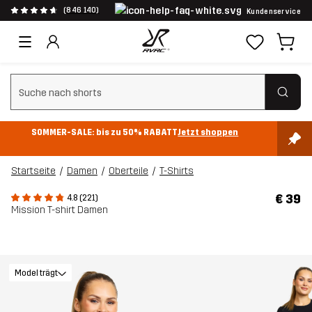
(846 140)
Kundenservice
Suchfilter löschen
SOMMER-SALE: bis zu 50% RABATT
Jetzt shoppen
Startseite
Damen
Oberteile
T-Shirts
€ 39
4.8 (221)
Mission T-shirt Damen
Model trägt