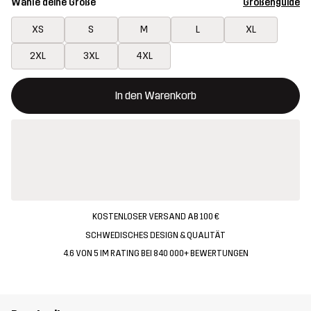
Wähle deine Größe
Größenguide
XS
S
M
L
XL
2XL
3XL
4XL
Dieser Button öffnet ein Fenster und legt den neuen Artikel in 
{{size}} nicht verfügbar
In den Warenkorb
KOSTENLOSER VERSAND AB 100 €
SCHWEDISCHES DESIGN & QUALITÄT
4.6 VON 5 IM RATING BEI 840 000+ BEWERTUNGEN