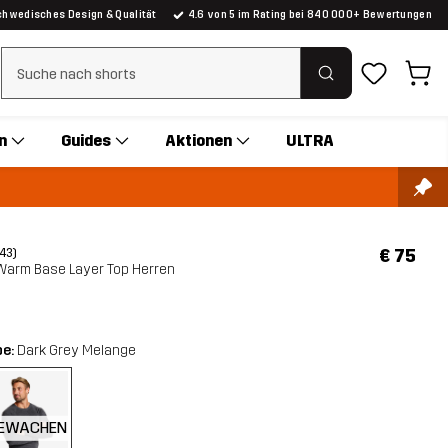
chwedisches Design & Qualität
4.6 von 5 im Rating bei 840 000+ Bewertungen
Suchfilter löschen
n
Guides
Aktionen
ULTRA
€ 75
(43)
Warm Base Layer Top Herren
be:
Dark Grey Melange
EWACHEN