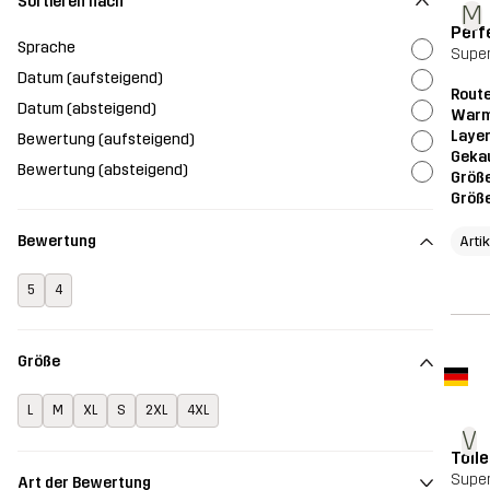
Sortieren nach
M
Perf
Sprache
Super
Datum (aufsteigend)
Route
Datum (absteigend)
Warm
Layer
Bewertung (aufsteigend)
Geka
Bewertung (absteigend)
Größ
Größ
Bewertung
Arti
5
4
Größe
L
M
XL
S
2XL
4XL
V
Tolle
Super
Art der Bewertung