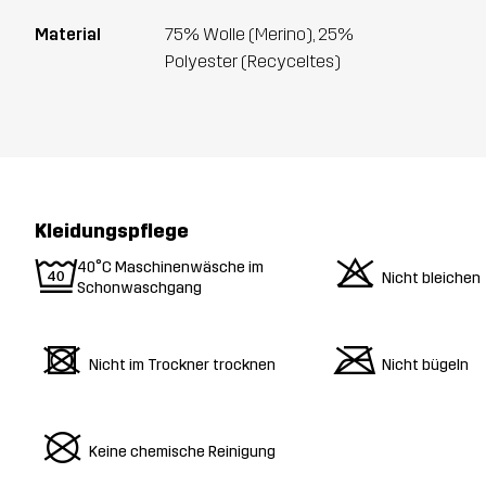
Material
75% Wolle (Merino), 25%
Polyester (Recyceltes)
Kleidungspflege
9
o
40°C Maschinenwäsche im
Nicht bleichen
Schonwaschgang
d
m
Nicht im Trockner trocknen
Nicht bügeln
U
Keine chemische Reinigung