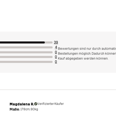
39
4
Bewertungen sind nur durch automatis
0
Bestellungen möglich. Dadurch können
0
Kauf abgegeben werden können.
0
Magdalena R.
Verifizierter Käufer
Maße:
178cm, 80kg