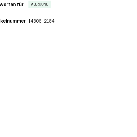
worfen für
ALLROUND
ikelnummer
14306_2184