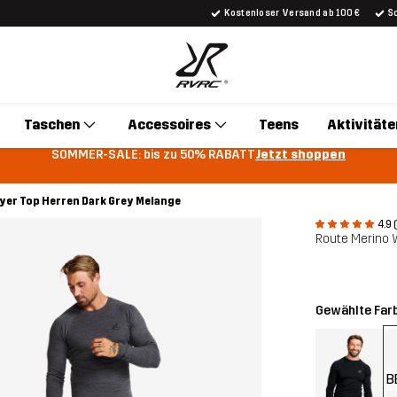
Kostenloser Versand ab 100 €
S
Taschen
Accessoires
Teens
Aktivitäte
SOMMER-SALE: bis zu 50% RABATT
Jetzt shoppen
yer Top Herren Dark Grey Melange
4.9 
Route Merino 
Gewählte Far
B