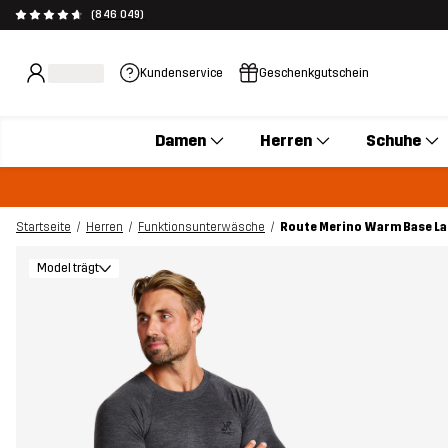
(846 049)
Kundenservice
Geschenkgutschein
Damen
Herren
Schuhe
Startseite
Herren
Funktionsunterwäsche
Route Merino Warm Base La
Model trägt