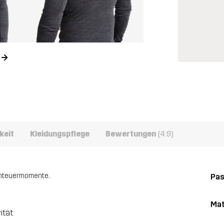
n
keit
Kleidungspflege
Bewertungen
(4.9)
enteuermomente.
Pa
Mat
ität