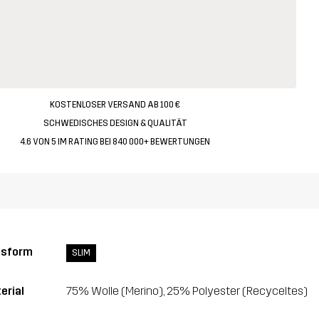
KOSTENLOSER VERSAND AB 100 €
SCHWEDISCHES DESIGN & QUALITÄT
4.6 VON 5 IM RATING BEI 840 000+ BEWERTUNGEN
ssform
SLIM
erial
75% Wolle (Merino), 25% Polyester (Recyceltes)