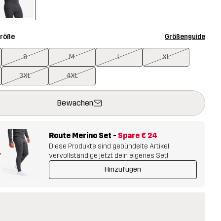
Größe
Größenguide
S
M
L
XL
3XL
4XL
 öffnet ein Fenster und legt den neuen Artikel in den Warenkorb.
t verfügbar
Bewachen
Route Merino Set
-
Spare
€ 24
Diese Produkte sind gebündelte Artikel,
+
vervollständige jetzt dein eigenes Set!
Hinzufügen