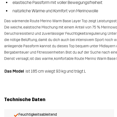
elastische Passform mit voller Bewegungsfreiheit
natürliche Wärme und Komfort von Merinowolle
Das wärmende Route Merino Warm Base Layer Top zeigt Leistungsst
Die weiche, ealstische Mischung mit einem Anteil von 75 % Merinowolle
Geruchsresistenz und zuverlässiger Feuchtigkeitsregulierung. Unter
die nötige Belüftung, damit du dich auch bei intensivem Sport noch 
anliegende Passform kannst du dieses Top bequem unter Midlayern oder
Bergabenteuer und Fitnesseinheiten. Bist du auf der Suche nach ein
Dienst versagt, ist das warme, komfortable Route Merino Warm Base La
Das Model
ist 185 cm wiegt 93 kg und trägt L
Technische Daten
Feuchtigkeitsableitend