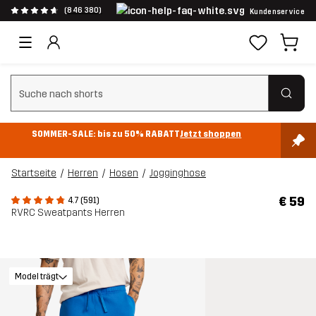
(846 380)
Kundenservice
Suchfilter löschen
SOMMER-SALE: bis zu 50% RABATT
Jetzt shoppen
Startseite
Herren
Hosen
Jogginghose
€ 59
4.7 (591)
RVRC Sweatpants Herren
Model trägt