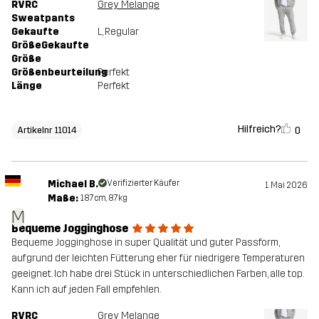
RVRC
Grey Melange
Sweatpants
Gekaufte
L
, Regular
GrößeGekaufte
Größe
Größenbeurteilung
Perfekt
Länge
Perfekt
Hilfreich?
0
Artikelnr 11014
Michael B.
Verifizierter Käufer
1. Mai 2026
Maße:
187cm, 87kg
M
Bequeme Jogginghose
Bequeme Jogginghose in super Qualität und guter Passform,
aufgrund der leichten Fütterung eher für niedrigere Temperaturen
geeignet. Ich habe drei Stück in unterschiedlichen Farben, alle top.
Kann ich auf jeden Fall empfehlen.
RVRC
Grey Melange