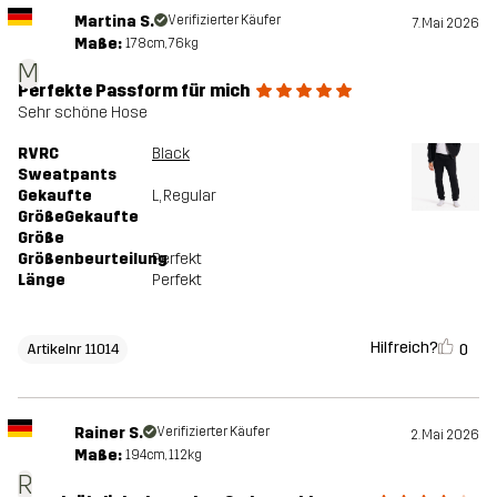
Martina S.
Verifizierter Käufer
7. Mai 2026
Maße:
178cm, 76kg
M
Perfekte Passform für mich
Sehr schöne Hose
RVRC
Black
Sweatpants
Gekaufte
L
, Regular
GrößeGekaufte
Größe
Größenbeurteilung
Perfekt
Länge
Perfekt
Hilfreich?
0
Artikelnr 11014
Rainer S.
Verifizierter Käufer
2. Mai 2026
Maße:
194cm, 112kg
R