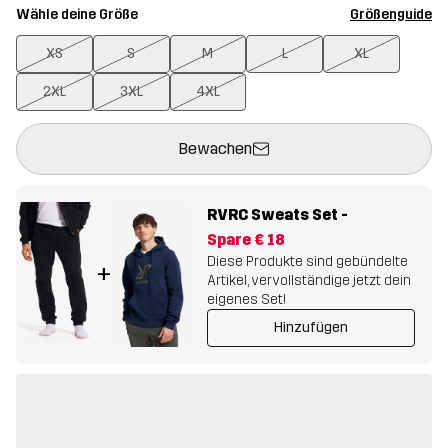
Wähle deine Größe
Größenguide
XS
S
M
L
XL
2XL
3XL
4XL
Dieser Button öffnet ein Fenster und legt den neuen Artikel in 
{{size}} nicht verfügbar
Bewachen
RVRC Sweats Set
-
Spare
€ 18
Diese Produkte sind gebündelte
+
Artikel, vervollständige jetzt dein
eigenes Set!
Hinzufügen