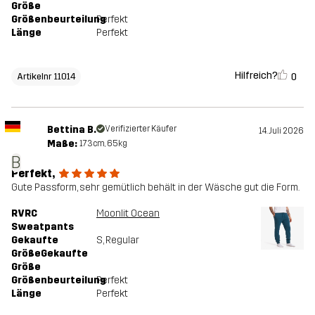
Größe
Größenbeurteilung
Perfekt
Länge
Perfekt
Hilfreich?
0
Artikelnr 11014
Bettina B.
Verifizierter Käufer
14. Juli 2026
Maße:
173cm, 65kg
B
Perfekt,
Gute Passform, sehr gemütlich behält in der Wäsche gut die Form.
RVRC
Moonlit Ocean
Sweatpants
Gekaufte
S
, Regular
GrößeGekaufte
Größe
Größenbeurteilung
Perfekt
Länge
Perfekt