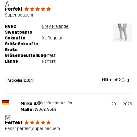
A
Perfekt
Super bequem
RVRC
Grey Melange
Sweatpants
Gekaufte
XL
, Regular
GrößeGekaufte
Größe
Größenbeurteilung
Perfekt
Länge
Perfekt
Hilfreich?
0
Artikelnr 11014
Mirko S.
Verifizierter Käufer
29. Juli 2026
Maße:
186cm, 85kg
M
Perfekt
Passt perfekt, super bequem