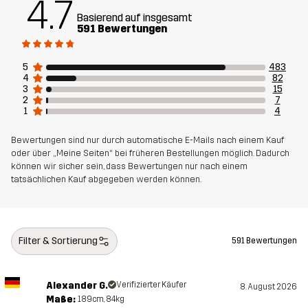
4.7
Nachhaltigkeit
Recycelte Bestandteile
Mehr dazu
Basierend auf insgesamt
591 Bewertungen
Entworfen für
ALLTAG
5
483
4
82
Artikelnummer
11014_2703
3
15
2
7
1
4
Bewertungen sind nur durch automatische E-Mails nach einem Kauf
oder über „Meine Seiten“ bei früheren Bestellungen möglich. Dadurch
können wir sicher sein, dass Bewertungen nur nach einem
tatsächlichen Kauf abgegeben werden können.
Filter & Sortierung
591 Bewertungen
Alexander G.
Verifizierter Käufer
8. August 2026
Maße:
189cm, 84kg