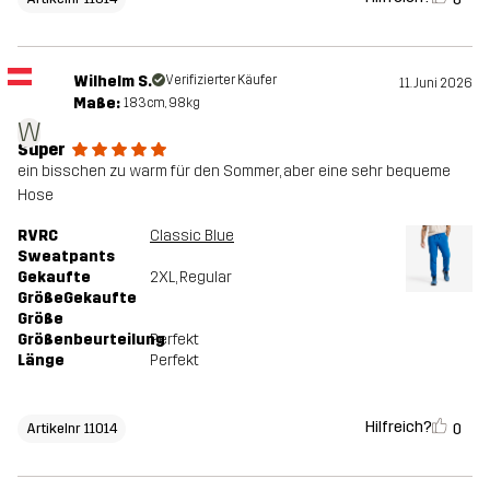
Wilhelm S.
Verifizierter Käufer
11. Juni 2026
Maße:
183cm, 98kg
W
Super
ein bisschen zu warm für den Sommer, aber eine sehr bequeme
Hose
RVRC
Classic Blue
Sweatpants
Gekaufte
2XL
, Regular
GrößeGekaufte
Größe
Größenbeurteilung
Perfekt
Länge
Perfekt
Hilfreich?
0
Artikelnr 11014