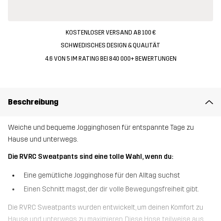
KOSTENLOSER VERSAND AB 100 €
SCHWEDISCHES DESIGN & QUALITÄT
4.6 VON 5 IM RATING BEI 840 000+ BEWERTUNGEN
Beschreibung
Weiche und bequeme Jogginghosen für entspannte Tage zu
Hause und unterwegs.
Die RVRC Sweatpants sind eine tolle Wahl, wenn du:
Eine gemütliche Jogginghose für den Alltag suchst
Einen Schnitt magst, der dir volle Bewegungsfreiheit gibt.
Die RVRC Sweatpants wurden entwickelt, um deinen Komfort zu
Hause und unterwegs zu maximieren. Diese Hose, teilweise aus