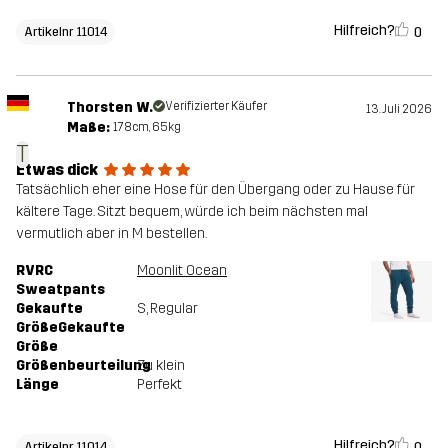
Hilfreich?
0
Artikelnr 11014
Thorsten W.
Verifizierter Käufer
13. Juli 2026
Maße:
178cm, 65kg
T
Etwas dick
Tatsächlich eher eine Hose für den Übergang oder zu Hause für
kältere Tage. Sitzt bequem, würde ich beim nächsten mal
vermutlich aber in M bestellen.
RVRC
Moonlit Ocean
Sweatpants
Gekaufte
S
, Regular
GrößeGekaufte
Größe
Größenbeurteilung
Zu klein
Länge
Perfekt
Hilfreich?
0
Artikelnr 11014