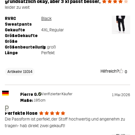
grundsätzlich okay, aber 3 xl passt besser,
leider zu weit
RVRC
Black
Sweatpants
Gekaufte
4XL
, Regular
GrößeGekaufte
Größe
Größenbeurteilung
Zu groß
Länge
Perfekt
Hilfreich?
0
Artikelnr 11014
Pierre G.
Verifizierter Käufer
1. Mai 2026
Maße:
185cm
P
Perfekte Hose
Die Passform ist perfekt, der Stoff hochwertig und angenehm zu
tragen- hab direkt zwei gekauft!