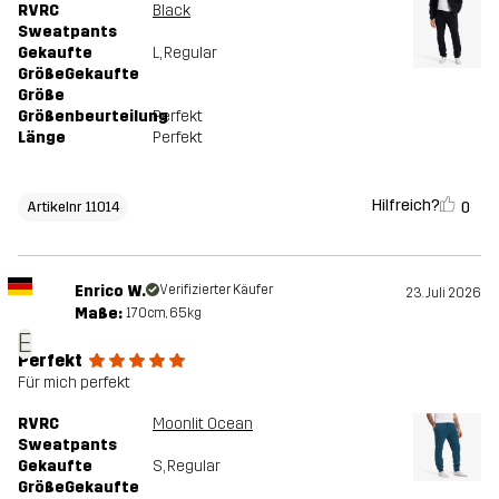
RVRC
Black
Sweatpants
Gekaufte
L
, Regular
GrößeGekaufte
Größe
Größenbeurteilung
Perfekt
Länge
Perfekt
Hilfreich?
0
Artikelnr 11014
Enrico W.
Verifizierter Käufer
23. Juli 2026
Maße:
170cm, 65kg
E
Perfekt
Für mich perfekt
RVRC
Moonlit Ocean
Sweatpants
Gekaufte
S
, Regular
GrößeGekaufte