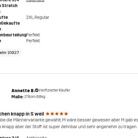
 Stretch
s
ufte
2XL
, Regular
eGekaufte
e
nbeurteilung
Perfekt
e
Perfekt
kelnr 10927
Annette B.
Verifizierter Käufer
Maße:
178cm, 68kg
chen knapp in S weil
abe die Männervariante gewählt, M wäre besser gewesen aber M gab es nic
 knapp aber der Stoff ist super dehnbar und sehr angenehm zu tragen.