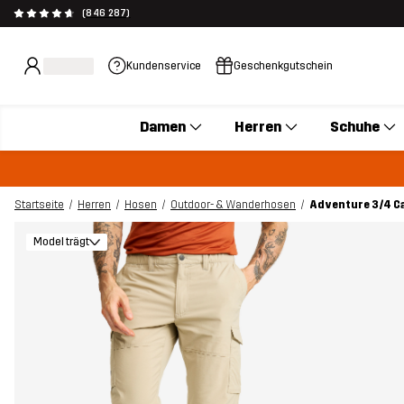
(846 287)
Kundenservice
Geschenkgutschein
Damen
Herren
Schuhe
Startseite
Herren
Hosen
Outdoor- & Wanderhosen
Adventure 3/4 C
Model trägt