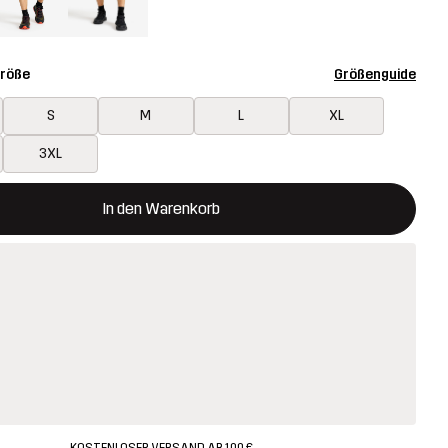
Größe
Größenguide
S
M
L
XL
3XL
 öffnet ein Fenster und legt den neuen Artikel in den Warenkorb.
t verfügbar
In den Warenkorb
KOSTENLOSER VERSAND AB 100 €