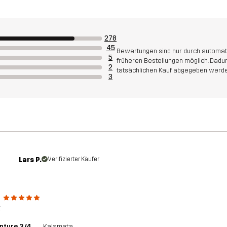
278
45
Bewertungen sind nur durch automati
5
früheren Bestellungen möglich. Dadu
2
tatsächlichen Kauf abgegeben werd
3
Lars P.
Verifizierter Käufer
e
t
nture 3/4
Kalamata