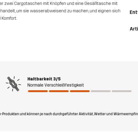
ter zwei Cargotaschen mit Knöpfen und eine Gesäßtasche mit
ehandelt, um sie wasserabweisend zu machen, und eignen sich
Ent
 Komfort.
Art
Haltbarkeit
3/5
Normale Verschleißfestigkeit
-Produkten und können je nach durchgeführter Aktivität, Wetter und Wärmeempfin