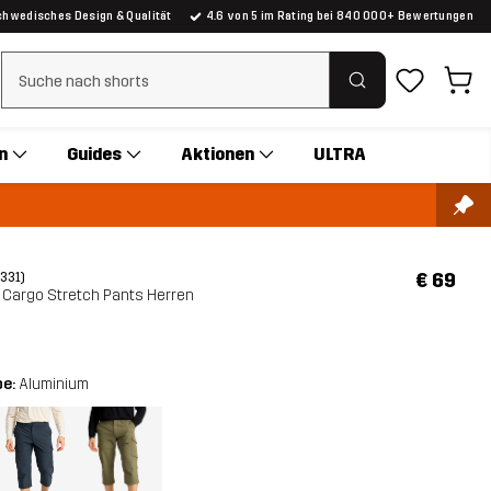
chwedisches Design & Qualität
4.6 von 5 im Rating bei 840 000+ Bewertungen
Suchfilter löschen
n
Guides
Aktionen
ULTRA
€ 69
(331)
 Cargo Stretch Pants Herren
be:
Aluminium