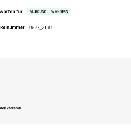
worfen für
ALLROUND
WANDERN
ikelnummer
10927_2138
den variieren.