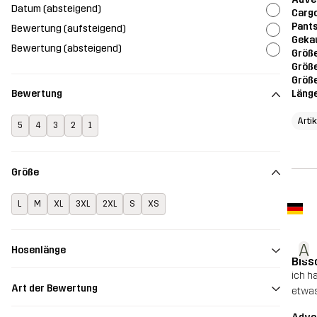
Datum (absteigend)
Cargo
Pant
Bewertung (aufsteigend)
Geka
Bewertung (absteigend)
Größ
Größ
Größe
Läng
Bewertung
Arti
5
4
3
2
1
Größe
L
M
XL
3XL
2XL
S
XS
A
Hosenlänge
Biss
ich h
Art der Bewertung
etwas