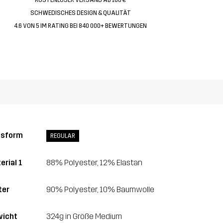
SCHWEDISCHES DESIGN & QUALITÄT
4.6 VON 5 IM RATING BEI 840 000+ BEWERTUNGEN
ssform
REGULAR
erial 1
88% Polyester, 12% Elastan
ter
90% Polyester, 10% Baumwolle
icht
324g in Größe Medium