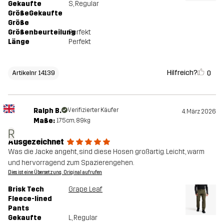
Gekaufte
S
, Regular
GrößeGekaufte
Größe
Größenbeurteilung
Perfekt
Länge
Perfekt
Hilfreich?
0
Artikelnr 14139
Ralph B.
Verifizierter Käufer
4. März 2026
Maße:
175cm, 89kg
R
Ausgezeichnet
Was die Jacke angeht, sind diese Hosen großartig. Leicht, warm
und hervorragend zum Spazierengehen.
Dies ist eine Übersetzung. Original aufrufen
Brisk Tech
Grape Leaf
Fleece-lined
Pants
Gekaufte
L
, Regular