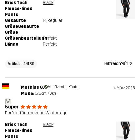
Brisk Tech
Black
Fleece-lined
Pants
Gekaufte
M
, Regular
GrößeGekaufte
Größe
Größenbeurteilung
Perfekt
Länge
Perfekt
Hilfreich?
2
Artikelnr 14139
Mathias G.
Verifizierter Käufer
4. März 2026
Maße:
175cm, 76kg
M
Super
Perfekt für trockene Wintertage
Brisk Tech
Black
Fleece-lined
Pants