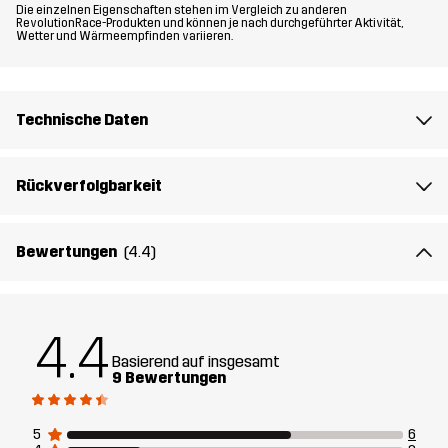
Die einzelnen Eigenschaften stehen im Vergleich zu anderen
Material
100% Polyamid (Recycelt)
RevolutionRace-Produkten und können je nach durchgeführter Aktivität,
Wetter und Wärmeempfinden variieren.
Futter 1
60% Polyester (Recyceltes), 40%
Polyester
Technische Daten
Futter 2
100% Polyester
Rückverfolgbarkeit
Gewicht
280g in Größe Medium
Bewertungen
(4.4)
Entworfen für
ALLROUND
LAUFEN & TRAINING
Artikelnummer
14139_2001
4.4
Basierend auf insgesamt
9 Bewertungen
5
6