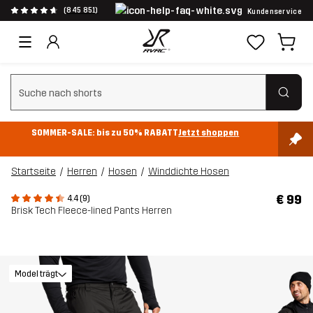
(845 851)
Kundenservice
Suchfilter löschen
SOMMER-SALE: bis zu 50% RABATT
Jetzt shoppen
Startseite
Herren
Hosen
Winddichte Hosen
€ 99
4.4 (9)
Brisk Tech Fleece-lined Pants Herren
Model trägt