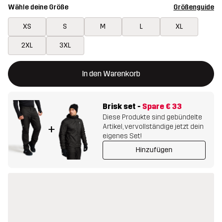
Wähle deine Größe
Größenguide
XS
S
M
L
XL
2XL
3XL
Dieser Button öffnet ein Fenster und legt den neuen Artikel in 
{{size}} nicht verfügbar
In den Warenkorb
Brisk set
-
Spare
€ 33
Diese Produkte sind gebündelte
Artikel, vervollständige jetzt dein
+
eigenes Set!
Hinzufügen