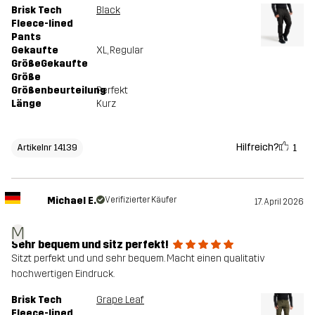
Brisk Tech
Black
Fleece-lined
Pants
Gekaufte
XL
, Regular
GrößeGekaufte
Größe
Größenbeurteilung
Perfekt
Länge
Kurz
Hilfreich?
1
Artikelnr 14139
Michael E.
Verifizierter Käufer
17. April 2026
M
Sehr bequem und sitz perfekt!
Sitzt perfekt und und sehr bequem. Macht einen qualitativ
hochwertigen Eindruck.
Brisk Tech
Grape Leaf
Fleece-lined