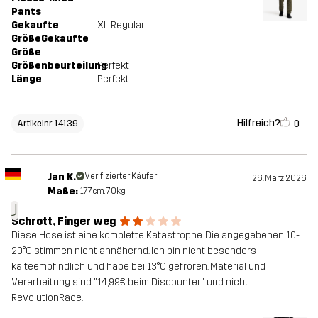
Pants
Gekaufte
XL
, Regular
GrößeGekaufte
Größe
Größenbeurteilung
Perfekt
Länge
Perfekt
Hilfreich?
0
Artikelnr 14139
Jan K.
Verifizierter Käufer
26. März 2026
Maße:
177cm, 70kg
J
Schrott, Finger weg
Diese Hose ist eine komplette Katastrophe. Die angegebenen 10-
20°C stimmen nicht annähernd. Ich bin nicht besonders
kälteempfindlich und habe bei 13°C gefroren. Material und
Verarbeitung sind "14,99€ beim Discounter" und nicht
RevolutionRace.