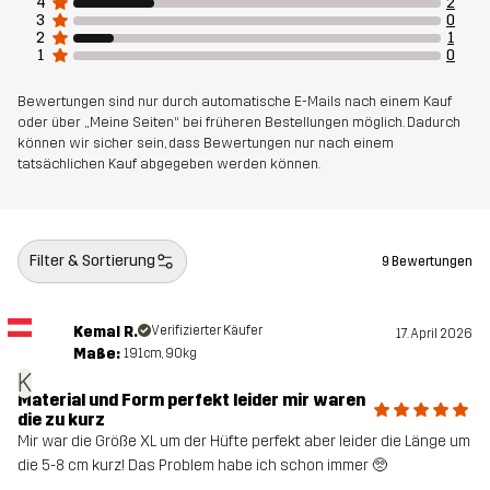
4
2
3
0
2
1
1
0
Bewertungen sind nur durch automatische E-Mails nach einem Kauf
oder über „Meine Seiten“ bei früheren Bestellungen möglich. Dadurch
können wir sicher sein, dass Bewertungen nur nach einem
tatsächlichen Kauf abgegeben werden können.
Filter & Sortierung
9 Bewertungen
Kemal R.
Verifizierter Käufer
17. April 2026
Maße:
191cm, 90kg
K
Material und Form perfekt leider mir waren
die zu kurz
Mir war die Größe XL um der Hüfte perfekt aber leider die Länge um
die 5-8 cm kurz! Das Problem habe ich schon immer 🥺