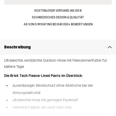
KOSTENLOSER VERSAND AB 100 €
SCHWEDISCHES DESIGN & QUALITÄT
4.6 VON 5 IM RATING BEI 840 000+ BEWERTUNGEN
Beschreibung
Ultraleichte, winddichte Outdoor-Hose mit Fleeceinnenfutter für
kältere Tage.
Die Brisk Tech Fleece-Lined Pants im Überblick:
zuverlässiger Windschutz ohne Abstriche bei der
Atmungsaktivität
ultraleichte Hose mit geringem Packmaß
vielseitig tragbar als Layer oder solo