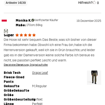
Hilfreich?
0
Artikelnr 14139
Monika K.
Verifizierter Käufer
19. Dezember 2025
Maße:
170cm, 68kg
M
Super
Die Hose ist sehr bequem. Das Beste, was ich bisher von dieser
Firma bekommen habe. Obwohl ich eine Frau bin, habe ich die
Herrenversion gekauft, weil ich sie in Grün brauchte, und leider
gab es in der Damenversion keine solche Farbe. Ich bereue es
nicht, sie passten perfekt. Leicht und warm.
Dies ist eine Übersetzung. Original aufrufen
Brisk Tech
Grape Leaf
Fleece-lined
Pants
Gekaufte
M
, Regular
GrößeGekaufte
Größe
Größenbeurteilung
Perfekt
Länge
Perfekt