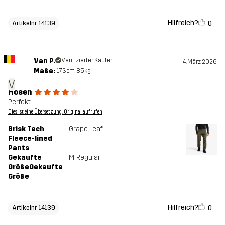
Hilfreich?
0
Artikelnr 14139
Van P.
Verifizierter Käufer
4. März 2026
Maße:
173cm, 85kg
V
Hosen
Perfekt
Dies ist eine Übersetzung. Original aufrufen
Brisk Tech
Grape Leaf
Fleece-lined
Pants
Gekaufte
M
, Regular
GrößeGekaufte
Größe
Hilfreich?
0
Artikelnr 14139