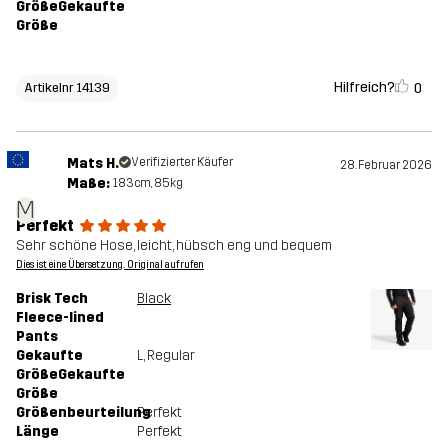
GrößeGekaufte
Größe
Hilfreich?
0
Artikelnr 14139
Mats H.
Verifizierter Käufer
28. Februar 2026
Maße:
183cm, 85kg
M
Perfekt
Sehr schöne Hose, leicht, hübsch eng und bequem
Dies ist eine Übersetzung. Original aufrufen
Brisk Tech
Black
Fleece-lined
Pants
Gekaufte
L
, Regular
GrößeGekaufte
Größe
Größenbeurteilung
Perfekt
Länge
Perfekt