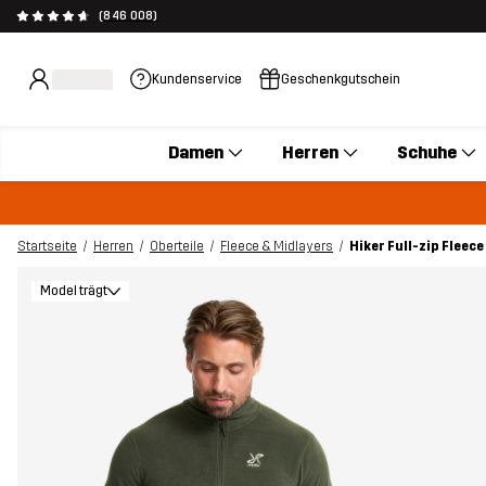
(846 008)
Kundenservice
Geschenkgutschein
Damen
Herren
Schuhe
Startseite
Herren
Oberteile
Fleece & Midlayers
Hiker Full-zip Flee
Model trägt