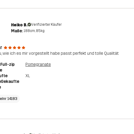
Heiko B.
Verifizierter Käufer
Maße:
188cm, 85kg
r
, wie ich es mir vorgestellt habe passt perfekt und tolle Qualität
 Full-zip
Pomegranate
e
ufte
XL
eGekaufte
e
kelnr 14183