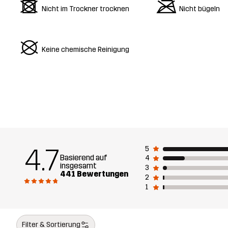
d
m
Nicht im Trockner trocknen
Nicht bügeln
U
Keine chemische Reinigung
4.7
5
Basierend auf
4
insgesamt
3
441 Bewertungen
2
1
Filter & Sortierung