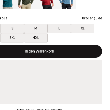
Größe
Größenguide
S
M
L
XL
3XL
4XL
 öffnet ein Fenster und legt den neuen Artikel in den Warenkorb.
t verfügbar
In den Warenkorb
KOSTENLOSER VERSAND AB 100 €