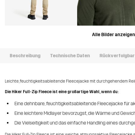
Alle Bilder anzeige
Beschreibung
Technische Daten
Rückverfolgbar
Leichte, feuchtigkeitsableitende Fleecejacke mit durchgehendem Reiß
Die Hiker Full-Zip Fleece ist eine großartige Wahl, wenn du:
Eine dehnbare, feuchtigkeitsableitende Fleecejacke für a
Eine leichtere Midlayer bevorzugst, die Wärme und Gewich
Die Vielseitigkeit und das einfache Handling eines durc
Die Hiker Full-Zip Fleece ist eine weiche, atmungsaktive Fleecejacke