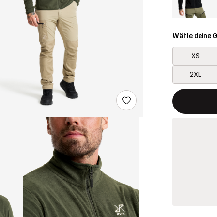
Wähle deine 
XS
2XL
Dieser Button
{{size}} nich