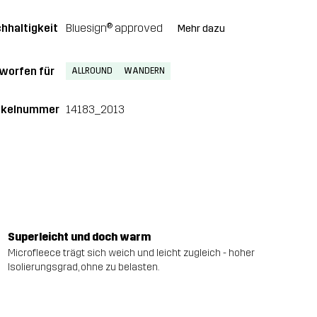
hhaltigkeit
Bluesign® approved
Mehr dazu
worfen für
ALLROUND
WANDERN
ikelnummer
14183_2013
Superleicht und doch warm
Microfleece trägt sich weich und leicht zugleich - hoher
Isolierungsgrad, ohne zu belasten.