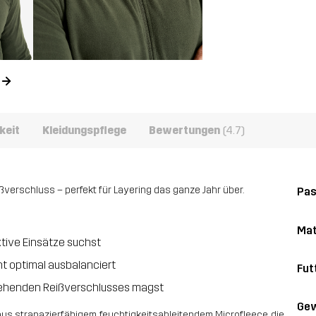
n
keit
Kleidungspflege
Bewertungen
(4.7)
verschluss – perfekt für Layering das ganze Jahr über.
Pa
Mat
ktive Einsätze suchst
t optimal ausbalanciert
Fut
hgehenden Reißverschlusses magst
Gew
 aus strapazierfähigem, feuchtigkeitsableitendem Microfleece, die