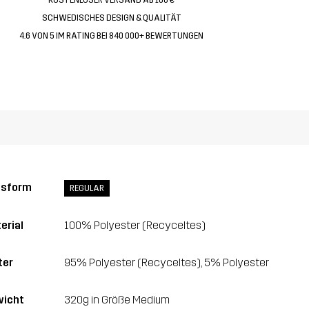
SCHWEDISCHES DESIGN & QUALITÄT
4.6 VON 5 IM RATING BEI 840 000+ BEWERTUNGEN
ssform
REGULAR
erial
100% Polyester (Recyceltes)
ter
95% Polyester (Recyceltes), 5% Polyester
icht
320g in Größe Medium