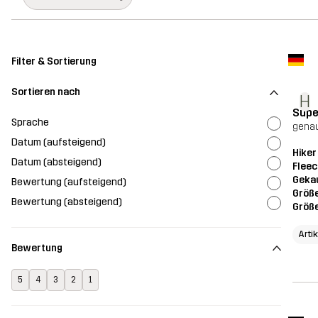
Filter & Sortierung
Sortieren nach
H
Supe
Sprache
genau
Datum (aufsteigend)
Hiker
Datum (absteigend)
Fleec
Geka
Bewertung (aufsteigend)
Größ
Bewertung (absteigend)
Größ
Arti
Bewertung
5
4
3
2
1