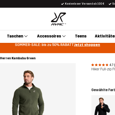
Kostenloser Versand ab 100 €
S
Taschen
Accessoires
Teens
Aktivitäte
SOMMER-SALE: bis zu 50% RABATT
Jetzt shoppen
ce Herren Kambaba Green
4.7 
Hiker Full-zip 
Gewählte Far