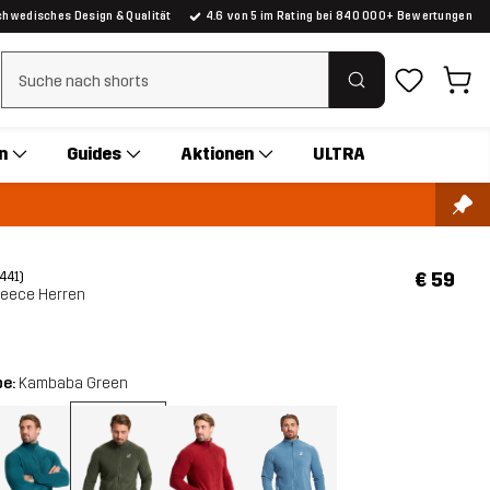
chwedisches Design & Qualität
4.6 von 5 im Rating bei 840 000+ Bewertungen
Suchfilter löschen
n
Guides
Aktionen
ULTRA
€ 59
(441)
Fleece Herren
be:
Kambaba Green